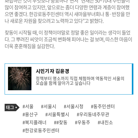
화합하는 것이 무엇보다 중요하다”면서 “현재는 50~70대 주민들이
많이 참여하고 있지만, 앞으로는 좀더 다양한 연령과 계층이 참여했
으면 좋겠다. 한강로동주민센터 역시 새마을부녀회나 통·반장을 만
나 새로운 자원을 찾으려고 노력하고 있다”고 밝혔다.
찾동이 시작될 때, 이 정책이야말로 정말 좋은 일이라는 생각이 들었
다. 그 뿌려진 씨앗이 조금씩 변화해 피어나는 걸 보며, 따스한 마음이
더욱 훈훈해짐을 실감한다.
기
시민기자 김윤경
사
정책부터 명소까지 직접 체험하며 역동적인 서울의
작
모습을 함께 알아가고 싶습니다
성
자
프
로
기
필
태
#서울
#서울시
#서울시청
#동주민센터
사
그
관
#용산구
#서울특별시
#우리동네주무관
련
#복지플래너
##찾동
#우동주
#내친소
태
그
#한강로동주민센터