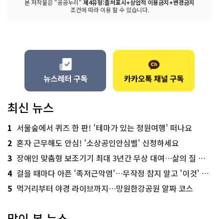
본 저작물은 "공공누리"
제4유형:출처표시+상업적 이용금지+변경금지
조건에 따라 이용 할 수 있습니다.
최신 뉴스
1
서울숲에서 퀴즈 한 판! '테마가 있는 정원여행' 떠나요
2
혼자 근무해도 안심! '소상공인안심벨' 신청하세요
3
장애인 맞춤형 보조기기 최대 3년간 무상 대여…삶의 질 높인다
4
걸을 때마다 아픈 '족저근막염'…무작정 참지 말고 '이것' 해보세요!
5
먹거리부터 야경 라이브까지…망원한강공원 알짜 코스
많이 본 뉴스