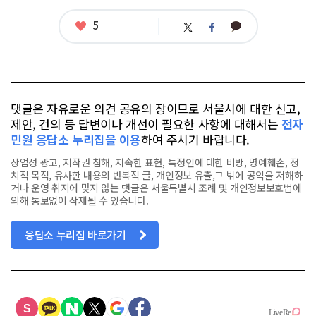
좋
5
카
트
페
아
카
위
이
요
오
터
스
톡
북
댓글은 자유로운 의견 공유의 장이므로 서울시에 대한 신고,
제안, 건의 등 답변이나 개선이 필요한 사항에 대해서는
전자
민원 응답소 누리집을 이용
하여 주시기 바랍니다.
상업성 광고, 저작권 침해, 저속한 표현, 특정인에 대한 비방, 명예훼손, 정
치적 목적, 유사한 내용의 반복적 글, 개인정보 유출,그 밖에 공익을 저해하
거나 운영 취지에 맞지 않는 댓글은 서울특별시 조례 및 개인정보보호법에
의해 통보없이 삭제될 수 있습니다.
응답소 누리집 바로가기