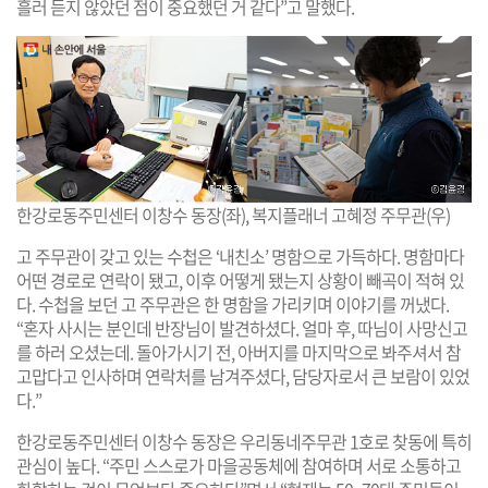
흘러 듣지 않았던 점이 중요했던 거 같다”고 말했다.
한강로동주민센터 이창수 동장(좌), 복지플래너 고혜정 주무관(우)
고 주무관이 갖고 있는 수첩은 ‘내친소’ 명함으로 가득하다. 명함마다
어떤 경로로 연락이 됐고, 이후 어떻게 됐는지 상황이 빼곡이 적혀 있
다. 수첩을 보던 고 주무관은 한 명함을 가리키며 이야기를 꺼냈다.
“혼자 사시는 분인데 반장님이 발견하셨다. 얼마 후, 따님이 사망신고
를 하러 오셨는데. 돌아가시기 전, 아버지를 마지막으로 봐주셔서 참
고맙다고 인사하며 연락처를 남겨주셨다, 담당자로서 큰 보람이 있었
다.”
한강로동주민센터 이창수 동장은 우리동네주무관 1호로 찾동에 특히
관심이 높다. “주민 스스로가 마을공동체에 참여하며 서로 소통하고