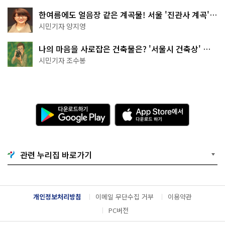
한여름에도 얼음장 같은 계곡물! 서울 '진관사 계곡'이
천국이네~
시민기자 양지영
나의 마음을 사로잡은 건축물은? '서울시 건축상' 수
상작 공개!
시민기자 조수봉
다
A
운
p
로
p
드
S
하
t
기
o
관련 누리집 바로가기
G
r
o
e
o
에
g
서
l
다
개인정보처리방침
이메일 무단수집 거부
이용약관
e
운
P
로
PC버전
l
드