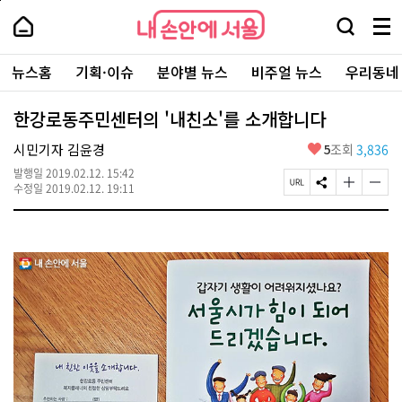
본
페
내
문
이
내
손
검
메
바
지
손
안
색
뉴
로
상
안
주
에
창
전
가
단
에
뉴스홈
기획·이슈
분야별 뉴스
비주얼 뉴스
우리동네
요
서
열
체
기
으
서
서
울
기
보
로
울
비
기
이
-
한강로동주민센터의 '내친소'를 소개합니다
스
동
서
바
울
좋
시민기자 김윤경
5
조회
3,836
로
시
아
가
대
발행일
2019.02.12. 15:42
요
기
페
S
글
글
표
수정일
2019.02.12. 19:11
이
N
자
자
소
지
S
크
크
통
U
공
기
기
포
R
유
크
작
털
L
하
게
게
복
기
변
변
사
경
경
하
하
기
기