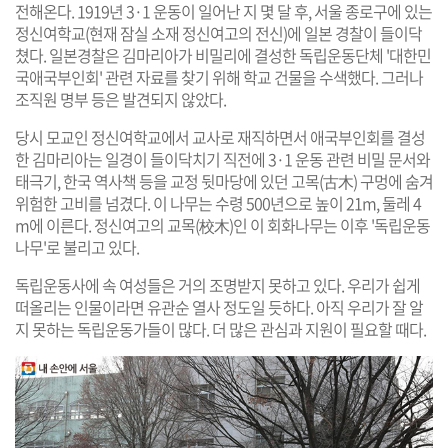
전해온다. 1919년 3·1 운동이 일어난 지 몇 달 후, 서울 종로구에 있는
정신여학교(현재 잠실 소재 정신여고의 전신)에 일본 경찰이 들이닥
쳤다. 일본경찰은 김마리아가 비밀리에 결성한 독립운동단체 '대한민
국애국부인회' 관련 자료를 찾기 위해 학교 건물을 수색했다. 그러나
조직원 명부 등은 발견되지 않았다.
당시 모교인 정신여학교에서 교사로 재직하면서 애국부인회를 결성
한 김마리아는 일경이 들이닥치기 직전에 3·1 운동 관련 비밀 문서와
태극기, 한국 역사책 등을 교정 뒷마당에 있던 고목(古木) 구멍에 숨겨
위험한 고비를 넘겼다. 이 나무는 수령 500년으로 높이 21m, 둘레 4
m에 이른다. 정신여고의 교목(校木)인 이 회화나무는 이후 '독립운동
나무'로 불리고 있다.
독립운동사에 속 여성들은 거의 조명받지 못하고 있다. 우리가 쉽게
떠올리는 인물이라면 유관순 열사 정도일 듯하다. 아직 우리가 잘 알
지 못하는 독립운동가들이 많다. 더 많은 관심과 지원이 필요할 때다.