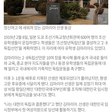
정신여고 에 세워져 있는 김마리아 선생 동상
1919년 2월 8일, 일본 도쿄 조선기독교청년회관에 600여 명의 조선
유학생들이 운집하였다. 학생들은 ‘조선청년독립단’을 결성하고 ‘2·8
독립선언’을 계획하였다. 이 자리에 여자 유학생 김마리아도 있었다.
김마리아는 2·8독립선언문 10여 장을 복사해 몰래 숨겨 국내로 들어
와 교육, 종교 분야 지도자들을 만나 동경 유학생들의 독립운동에 대
해 알리고 국내에서의 거족적인 독립운동을 촉구했다.
이후 3·1운동 배후로 지목된 선생은 체포되었다가 풀려났지만, 평생
고문 후유증에 시달리게 됐다. 김마리아 선생은 일제 강점기 최대 여
성 비밀 항일단체인 ‘대한민국애국부인회’를 조직해 대한민국 임시정
보에게 독립자금을 보내기도 했다.
“나는 대한의 독립과 결혼했다”고 했던 김마리아. 선생은 대한민국 임
시정부에서 첫 여성의원으로 당선돼 활동하기도 했다.