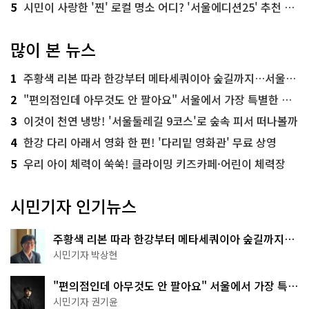
5
시민이 사랑한 '찐' 로컬 명소 어디? '서울에디션25' 추천 코스
많이 본 뉴스
1
주황색 리본 따라 한강부터 메타세쿼이아 숲길까지…서울둘레길 15코스
2
"편의점인데 아무것도 안 팔아요" 서울에서 가장 특별한 편의점의 정체
3
이것이 천연 냉방! '서울둘레길 9코스'로 숲속 피서 떠나볼까
4
한강 다리 아래서 영화 한 편! '다리밑 영화관' 무료 상영
5
우리 아이 체력이 쑥쑥! 클라이밍 키즈카페·어린이 체력장
시민기자 인기뉴스
주황색 리본 따라 한강부터 메타세쿼이아 숲길까지…
서울둘레길 15코스
시민기자 박상현
"편의점인데 아무것도 안 팔아요" 서울에서 가장 특별
한 편의점의 정체
시민기자 권기윤