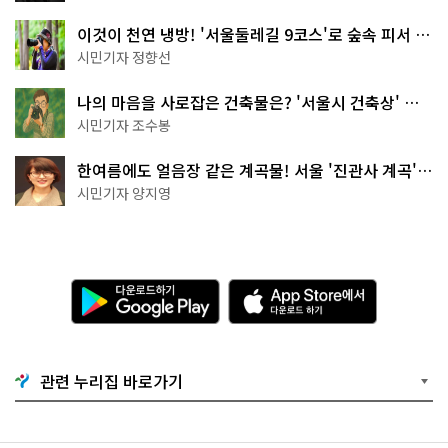
이것이 천연 냉방! '서울둘레길 9코스'로 숲속 피서 떠
나볼까
시민기자 정향선
나의 마음을 사로잡은 건축물은? '서울시 건축상' 수
상작 공개!
시민기자 조수봉
한여름에도 얼음장 같은 계곡물! 서울 '진관사 계곡'이
천국이네~
시민기자 양지영
다
A
운
p
로
p
드
S
하
t
기
o
관련 누리집 바로가기
G
r
o
e
o
에
g
서