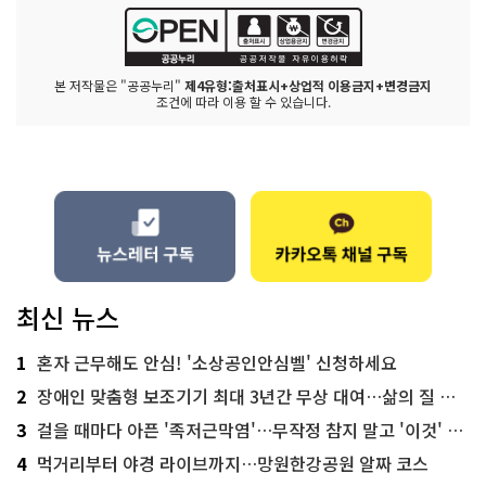
본 저작물은 "공공누리"
제4유형:출처표시+상업적 이용금지+변경금지
조건에 따라 이용 할 수 있습니다.
최신 뉴스
1
혼자 근무해도 안심! '소상공인안심벨' 신청하세요
2
장애인 맞춤형 보조기기 최대 3년간 무상 대여…삶의 질 높인다
3
걸을 때마다 아픈 '족저근막염'…무작정 참지 말고 '이것' 해보세요!
4
먹거리부터 야경 라이브까지…망원한강공원 알짜 코스