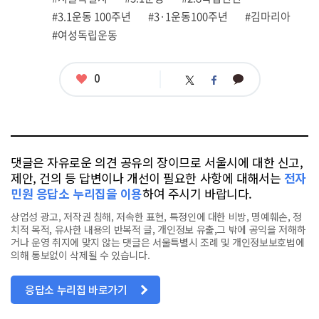
련
#3.1운동 100주년
#3·1운동100주년
#김마리아
태
그
#여성독립운동
좋
0
카
트
페
아
카
위
이
요
오
터
스
톡
북
댓글은 자유로운 의견 공유의 장이므로 서울시에 대한 신고,
제안, 건의 등 답변이나 개선이 필요한 사항에 대해서는
전자
민원 응답소 누리집을 이용
하여 주시기 바랍니다.
상업성 광고, 저작권 침해, 저속한 표현, 특정인에 대한 비방, 명예훼손, 정
치적 목적, 유사한 내용의 반복적 글, 개인정보 유출,그 밖에 공익을 저해하
거나 운영 취지에 맞지 않는 댓글은 서울특별시 조례 및 개인정보보호법에
의해 통보없이 삭제될 수 있습니다.
응답소 누리집 바로가기