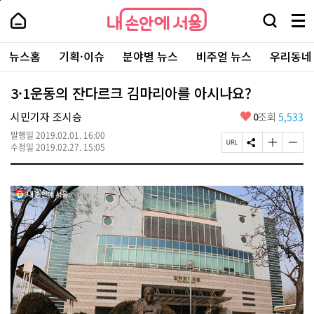
본
페
내
문
이
내
손
검
메
바
지
손
안
색
뉴
로
상
안
주
에
창
전
가
단
에
뉴스홈
기획·이슈
분야별 뉴스
비주얼 뉴스
우리동네
요
서
열
체
기
으
서
서
울
기
보
로
울
비
기
이
-
3·1운동의 잔다르크 김마리아를 아시나요?
스
동
서
바
울
좋
시민기자 조시승
0
조회
5,533
로
시
아
가
대
발행일
2019.02.01. 16:00
요
기
페
S
글
글
표
수정일
2019.02.27. 15:05
이
N
자
자
소
지
S
크
크
통
U
공
기
기
포
R
유
크
작
털
L
하
게
게
복
기
변
변
사
경
경
하
하
기
기