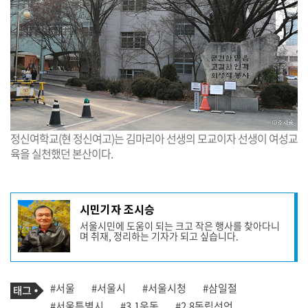
정신여학교(현 정신여고)는 김마리아 선생의 모교이자 선생이 여성교
육을 실천했던 본산이다.
기
시민기자 조시승
사
서울시민에 도움이 되는 크고 작은 행사를 찾아다니
작
며 취재, 정리하는 기자가 되고 싶습니다.
성
자
프
로
기
필
태
#서울
#서울시
#서울시청
#삼일절
사
그
관
#서울특별시
#3.1운동
#2.8독립선언