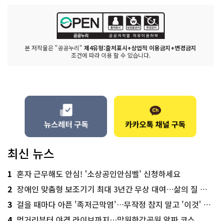
본 저작물은 "공공누리"
제4유형:출처표시+상업적 이용금지+변경금지
조건에 따라 이용 할 수 있습니다.
최신 뉴스
1
혼자 근무해도 안심! '소상공인안심벨' 신청하세요
2
장애인 맞춤형 보조기기 최대 3년간 무상 대여…삶의 질 높인다
3
걸을 때마다 아픈 '족저근막염'…무작정 참지 말고 '이것' 해보세요!
4
먹거리부터 야경 라이브까지…망원한강공원 알짜 코스