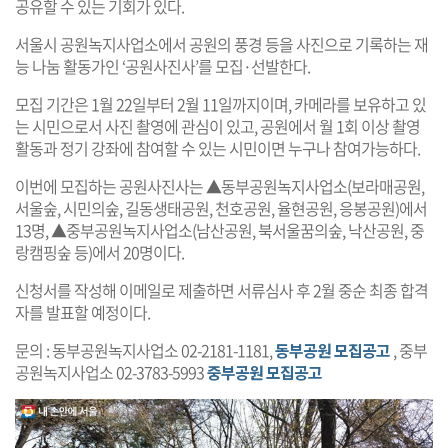
공유할 수 있는 기회가 있다.
서울시 공원녹지사업소에서 공원의 풍경 등을 사진으로 기록하는 재
능 나눔 활동가인 ‘공원사진사’를 모집·선발한다.
모집 기간은 1월 22일부터 2월 11일까지이며, 카메라를 보유하고 있
는 시민으로서 사진 촬영에 관심이 있고, 공원에서 월 1회 이상 촬영
활동과 정기 강좌에 참여할 수 있는 시민이면 누구나 참여가능하다.
이번에 모집하는 공원사진사는 ▲동부공원녹지사업소(보라매공원,
서울숲, 시민의숲, 길동생태공원, 천호공원, 율현공원, 응봉공원)에서
13명, ▲중부공원녹지사업소(남산공원, 북서울꿈의숲, 낙산공원, 중
랑캠핑숲 등)에서 20명이다.
신청서를 작성해 이메일로 제출하면 서류심사 후 2월 중순 최종 합격
자를 발표할 예정이다.
문의 : 동부공원녹지사업소 02-2181-1181,
동부공원 모집공고
, 중부
공원녹지사업소 02-3783-5993
중부공원 모집공고