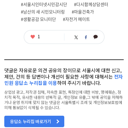
그
#서울시인터넷시민감시단
#다시함께상담센터
#남산의 새 시민모니터링
#마을건축가
#생활공감 모니터단
#자전거 메이트
좋
1
카
트
페
아
카
위
이
요
오
터
스
톡
북
댓글은 자유로운 의견 공유의 장이므로 서울시에 대한 신고,
제안, 건의 등 답변이나 개선이 필요한 사항에 대해서는
전자
민원 응답소 누리집을 이용
하여 주시기 바랍니다.
상업성 광고, 저작권 침해, 저속한 표현, 특정인에 대한 비방, 명예훼손, 정
치적 목적, 유사한 내용의 반복적 글, 개인정보 유출,그 밖에 공익을 저해하
거나 운영 취지에 맞지 않는 댓글은 서울특별시 조례 및 개인정보보호법에
의해 통보없이 삭제될 수 있습니다.
응답소 누리집 바로가기