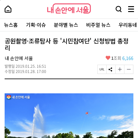
본
페
내
문
이
내
손
검
메
바
지
손
안
색
뉴
로
상
안
주
에
창
전
가
단
에
뉴스홈
기획·이슈
분야별 뉴스
비주얼 뉴스
우리동네
요
서
열
체
기
으
서
서
울
기
보
로
울
비
기
이
-
공원촬영·조류탐사 등 '시민참여단' 신청방법 총정
스
동
서
리
바
울
로
시
가
좋
내 손안에 서울
1
조회
6,166
대
기
아
표
발행일
2019.01.25. 16:51
요
소
페
S
글
글
수정일
2019.01.28. 17:00
통
이
N
자
자
포
지
S
크
크
털
U
공
기
기
R
유
크
작
L
하
게
게
복
기
변
변
사
경
경
하
하
기
기