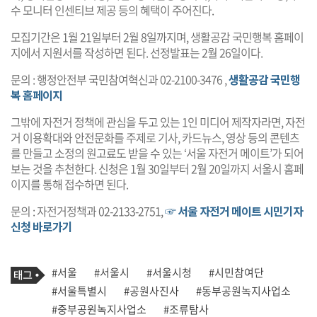
수 모니터 인센티브 제공 등의 혜택이 주어진다.
모집기간은 1월 21일부터 2월 8일까지며, 생활공감 국민행복 홈페이
지에서 지원서를 작성하면 된다. 선정발표는 2월 26일이다.
문의 : 행정안전부 국민참여혁신과 02-2100-3476 ,
생활공감 국민행
복 홈페이지
그밖에 자전거 정책에 관심을 두고 있는 1인 미디어 제작자라면, 자전
거 이용확대와 안전문화를 주제로 기사, 카드뉴스, 영상 등의 콘텐츠
를 만들고 소정의 원고료도 받을 수 있는 ‘서울 자전거 메이트’가 되어
보는 것을 추천한다. 신청은 1월 30일부터 2월 20일까지 서울시 홈페
이지를 통해 접수하면 된다.
문의 : 자전거정책과 02-2133-2751,
☞ 서울 자전거 메이트 시민기자
신청 바로가기
기
태
#서울
#서울시
#서울시청
#시민참여단
사
그
관
#서울특별시
#공원사진사
#동부공원녹지사업소
련
#중부공원녹지사업소
#조류탐사
태