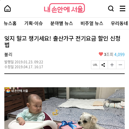
본
페
내
문
이
내
손
검
메
바
지
손
안
색
뉴
로
상
안
주
에
창
전
가
단
에
뉴스홈
기획·이슈
분야별 뉴스
비주얼 뉴스
우리동네
요
서
열
체
기
으
서
서
울
기
보
로
울
비
기
이
-
잊지 말고 챙기세요! 출산가구 전기요금 할인 신청
스
동
서
법
바
울
로
시
가
좋
볼리
3
조회
4,099
대
기
아
표
발행일
2019.01.23. 09:22
요
소
페
S
글
글
수정일
2019.04.17. 16:17
통
이
N
자
자
포
지
S
크
크
털
U
공
기
기
R
유
크
작
L
하
게
게
복
기
변
변
사
경
경
하
하
기
기