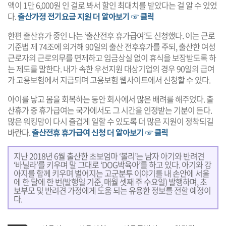
액이 1만 6,000원 인 걸로 봐서 할인 최대치를 받았다는 걸 알 수 있었
다.
출산가정 전기요금 지원 더 알아보기 ☞ 클릭
한편 출산휴가 중인 나는 ‘출산전후 휴가급여’도 신청했다. 이는 근로
기준법 제 74조에 의거해 90일의 출산 전후휴가를 주되, 출산한 여성
근로자의 근로의무를 면제하고 임금상실 없이 휴식을 보장받도록 하
는 제도를 말한다. 내가 속한 우선지원 대상기업의 경우 90일의 급여
가 고용보험에서 지급되며 고용보험 웹사이트에서 신청할 수 있다.
아이를 낳고 몸을 회복하는 동안 회사에서 많은 배려를 해주었다. 출
산휴가 중 휴가급여는 국가에서도 그 시간을 인정받는 기분이 든다.
많은 워킹맘이 다시 즐겁게 일할 수 있도록 더 많은 지원이 정착되길
바란다.
출산전휴 휴가급여 신청 더 알아보기 ☞ 클릭
지난 2018년 6월 출산한 초보엄마 ‘볼리’는 남자 아기와 반려견
‘바닐라’를 키우며 말 그대로 ‘DOG박육아’를 하고 있다. 아기와 강
아지를 함께 키우며 벌어지는 고군분투 이야기를 내 손안에 서울
에 한 달에 한 번(발행일 기준, 매월 셋째 주 수요일) 발행하며, 초
보부모 및 반려견 가정에게 도움 되는 유용한 정보를 전할 예정이
다.
기