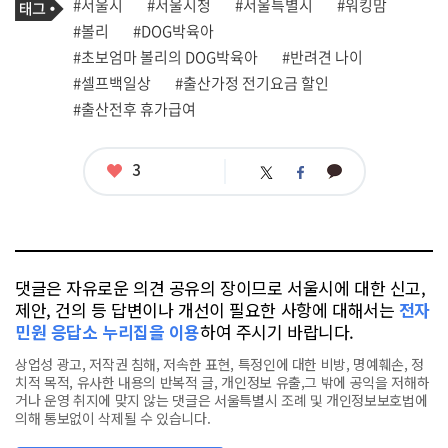
태
#서울시
#서울시청
#서울특별시
#워킹맘
사
그
관
#볼리
#DOG박육아
련
#초보엄마 볼리의 DOG박육아
#반려견 나이
태
그
#셀프백일상
#출산가정 전기요금 할인
#출산전후 휴가급여
좋
3
카
트
페
아
카
위
이
요
오
터
스
톡
북
댓글은 자유로운 의견 공유의 장이므로 서울시에 대한 신고,
제안, 건의 등 답변이나 개선이 필요한 사항에 대해서는
전자
민원 응답소 누리집을 이용
하여 주시기 바랍니다.
상업성 광고, 저작권 침해, 저속한 표현, 특정인에 대한 비방, 명예훼손, 정
치적 목적, 유사한 내용의 반복적 글, 개인정보 유출,그 밖에 공익을 저해하
거나 운영 취지에 맞지 않는 댓글은 서울특별시 조례 및 개인정보보호법에
의해 통보없이 삭제될 수 있습니다.