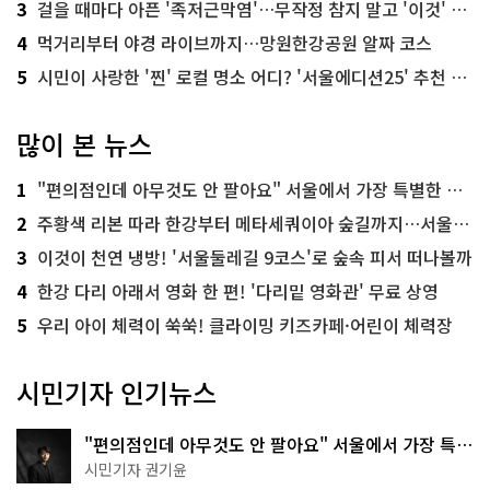
3
걸을 때마다 아픈 '족저근막염'…무작정 참지 말고 '이것' 해보세요!
4
먹거리부터 야경 라이브까지…망원한강공원 알짜 코스
5
시민이 사랑한 '찐' 로컬 명소 어디? '서울에디션25' 추천 코스
많이 본 뉴스
1
"편의점인데 아무것도 안 팔아요" 서울에서 가장 특별한 편의점의 정체
2
주황색 리본 따라 한강부터 메타세쿼이아 숲길까지…서울둘레길 15코스
3
이것이 천연 냉방! '서울둘레길 9코스'로 숲속 피서 떠나볼까
4
한강 다리 아래서 영화 한 편! '다리밑 영화관' 무료 상영
5
우리 아이 체력이 쑥쑥! 클라이밍 키즈카페·어린이 체력장
시민기자 인기뉴스
"편의점인데 아무것도 안 팔아요" 서울에서 가장 특별
한 편의점의 정체
시민기자 권기윤