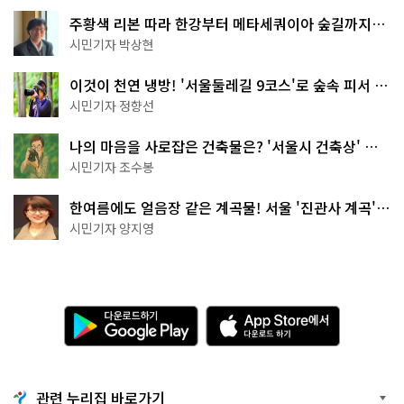
주황색 리본 따라 한강부터 메타세쿼이아 숲길까지…
서울둘레길 15코스
시민기자 박상현
이것이 천연 냉방! '서울둘레길 9코스'로 숲속 피서 떠
나볼까
시민기자 정향선
나의 마음을 사로잡은 건축물은? '서울시 건축상' 수
상작 공개!
시민기자 조수봉
한여름에도 얼음장 같은 계곡물! 서울 '진관사 계곡'이
천국이네~
시민기자 양지영
다
A
운
p
로
p
드
S
하
t
기
o
관련 누리집 바로가기