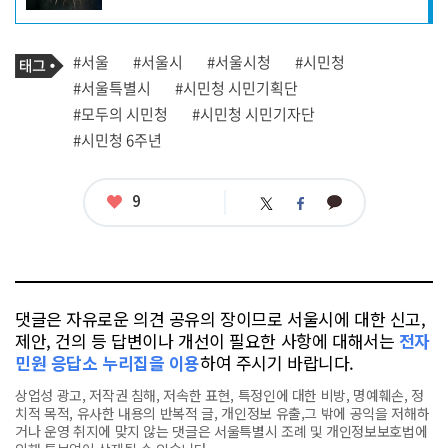
자
프
로
기
필
태
#서울
#서울시
#서울시청
#시민청
사
그
관
#서울특별시
#시민청 시민기획단
련
#모두의 시민청
#시민청 시민기자단
태
그
#시민청 6주년
좋
9
카
트
페
아
카
위
이
요
오
터
스
톡
북
댓글은 자유로운 의견 공유의 장이므로 서울시에 대한 신고,
제안, 건의 등 답변이나 개선이 필요한 사항에 대해서는
전자
민원 응답소 누리집을 이용
하여 주시기 바랍니다.
상업성 광고, 저작권 침해, 저속한 표현, 특정인에 대한 비방, 명예훼손, 정
치적 목적, 유사한 내용의 반복적 글, 개인정보 유출,그 밖에 공익을 저해하
거나 운영 취지에 맞지 않는 댓글은 서울특별시 조례 및 개인정보보호법에