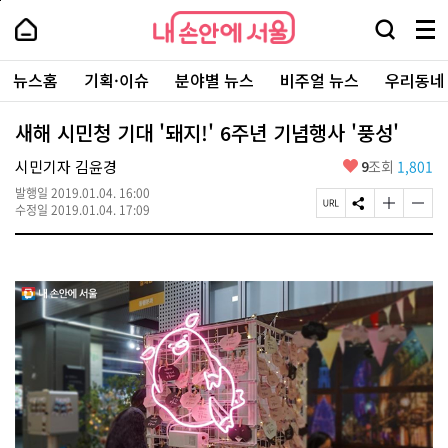
본
페
내
문
이
내
손
검
메
바
지
손
안
색
뉴
로
상
안
주
에
창
전
가
단
에
뉴스홈
기획·이슈
분야별 뉴스
비주얼 뉴스
우리동네
요
서
열
체
기
으
서
서
울
기
보
로
울
비
기
이
-
새해 시민청 기대 '돼지!' 6주년 기념행사 '풍성'
스
동
서
바
울
좋
시민기자 김윤경
9
조회
1,801
로
시
아
가
대
발행일
2019.01.04. 16:00
요
기
페
S
글
글
표
수정일
2019.01.04. 17:09
이
N
자
자
소
지
S
크
크
통
U
공
기
기
포
R
유
크
작
털
L
하
게
게
복
기
변
변
사
경
경
하
하
기
기