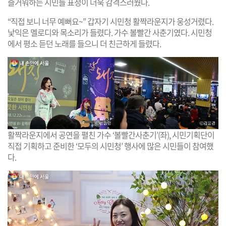
즐거워하는 시민들 표정이 더욱 감격스러웠다.
“직접 보니 너무 예뻐요~” 갑자기 시민청 활짝라운지가 웅성거렸다.
낯익은 멜로디와 목소리가 들렸다. 가수 볼빨간 사춘기였다. 시민청
에서 평소 듣던 노래를 들으니 더 친근하게 들렸다.
활짝라운지에서 공연을 펼친 가수 ‘볼빨간사춘기’(좌), 시민기획단이
직접 기획하고 준비한 ‘모두의 시민청’ 행사에 많은 시민들이 참여했
다.