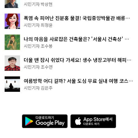
서울둘레길 15코스
시민기자 박상현
폭염 속 피어난 진분홍 물결! 국립중앙박물관 배롱나
무 명소
시민기자 최정윤
나의 마음을 사로잡은 건축물은? '서울시 건축상' 수
상작 공개!
시민기자 조수봉
더울 땐 잠시 쉬었다 가세요! 생수 냉장고부터 해피소
·무더위쉼터까지
시민기자 조수연
여름방학 어디 갈까? 서울 도심 무료 실내 여행 코스
추천
시민기자 김은주
다
A
운
p
로
p
드
S
하
t