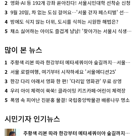
2
영화·AI 등 192개 강좌 쏟아진다! 서울시민대학 선착순 신청
3
9월 20일, 차 없는 도심 걸어요…'서울 걷자 페스티벌' 선착순 5천명
4
밤에도 식지 않는 더위, 도시를 식히는 시원한 해법은?
5
채소 싫어하는 아이도 즐겁게 냠냠! '찾아가는 서울시 식생활 교육' 현장
많이 본 뉴스
1
주황색 리본 따라 한강부터 메타세쿼이아 숲길까지…서울둘레길 15코스
2
서울 로컬여행, 여기부터 시작하세요 '서울에디션25'
3
한강 다리 아래서 영화 한 편! '다리밑 영화관' 무료 상영
4
우리 아이 체력이 쑥쑥! 클라이밍 키즈카페·어린이 체력장
5
폭염 속 피어난 진분홍 물결! 국립중앙박물관 배롱나무 명소
시민기자 인기뉴스
주황색 리본 따라 한강부터 메타세쿼이아 숲길까지…