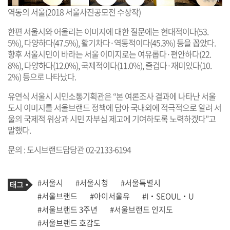
역동의 서울(2018 서울사진공모전 수상작)
한편 서울시와 어울리는 이미지에 대한 질문에는 현대적이다(53.
5%), 다양하다(47.5%), 활기차다·역동적이다(45.3%) 등을 꼽았다.
향후 서울시민이 바라는 서울 이미지로는 여유롭다·편안하다(22.
8%), 다양하다(12.0%), 국제적이다(11.0%), 즐겁다·재미있다(10.
2%) 등으로 나타났다.
유연식 서울시 시민소통기획관은 “본 여론조사 결과에 나타난 서울
도시 이미지를 서울브랜드 정책에 담아 국내외에 적극적으로 알려 서
울의 국제적 위상과 시민 자부심 제고에 기여하도록 노력하겠다”고
말했다.
문의 : 도시브랜드담당관 02-2133-6194
기
태
#서울시
#서울시청
#서울특별시
사
그
관
#서울브랜드
#아이서울유
#I‧SEOUL‧U
련
#서울브랜드 3주년
#서울브랜드 인지도
태
그
#서울브랜드 호감도