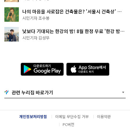
나의 마음을 사로잡은 건축물은? '서울시 건축상' 수
상작 공개!
시민기자 조수봉
낮보다 기대되는 한강의 밤! 8월 한정 무료 '한강 밤
핑' 예약은?
시민기자 김성무
다
A
운
p
로
p
드
S
하
t
기
o
관련 누리집 바로가기
G
r
o
e
o
에
g
서
l
다
개인정보처리방침
이메일 무단수집 거부
이용약관
e
운
P
로
PC버전
l
드