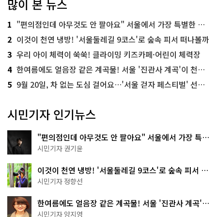
많이 본 뉴스
1
"편의점인데 아무것도 안 팔아요" 서울에서 가장 특별한 편의점의 정체
2
이것이 천연 냉방! '서울둘레길 9코스'로 숲속 피서 떠나볼까
3
우리 아이 체력이 쑥쑥! 클라이밍 키즈카페·어린이 체력장
4
한여름에도 얼음장 같은 계곡물! 서울 '진관사 계곡'이 천국이네~
5
9월 20일, 차 없는 도심 걸어요…'서울 걷자 페스티벌' 선착순 5천명
시민기자 인기뉴스
"편의점인데 아무것도 안 팔아요" 서울에서 가장 특별
한 편의점의 정체
시민기자 권기윤
이것이 천연 냉방! '서울둘레길 9코스'로 숲속 피서 떠
나볼까
시민기자 정향선
한여름에도 얼음장 같은 계곡물! 서울 '진관사 계곡'이
천국이네~
시민기자 양지영