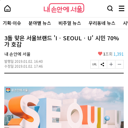
본
페
내
문
이
내
손
검
메
바
지
손
안
색
뉴
로
상
안
주
에
창
전
가
단
에
기획·이슈
분야별 뉴스
비주얼 뉴스
우리동네 뉴스
시
요
서
열
체
기
으
서
서
울
기
보
로
울
비
기
이
-
3돌 맞은 서울브랜드 'I‧SEOUL‧U' 시민 70%
스
동
서
가 호감
바
울
로
시
가
좋
내 손안에 서울
1
조회
1,391
대
기
아
표
발행일
2019.01.02. 16:40
요
소
페
S
글
글
수정일
2019.01.02. 17:46
통
이
N
자
자
포
지
S
크
크
털
U
공
기
기
R
유
크
작
L
하
게
게
복
기
변
변
사
경
경
하
하
기
기