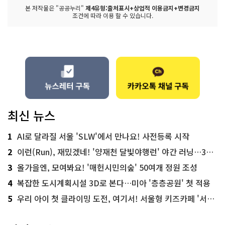
본 저작물은 "공공누리"
제4유형:출처표시+상업적 이용금지+변경금지
조건에 따라 이용 할 수 있습니다.
최신 뉴스
1
AI로 달라질 서울 'SLW'에서 만나요! 사전등록 시작
2
이런(Run), 재밌겠네! '양재천 달빛야행런' 야간 러닝…300명 모집
3
올가을엔, 모여봐요! '매헌시민의숲' 50여개 정원 조성
4
복잡한 도시계획시설 3D로 본다…미아 '층층공원' 첫 적용
5
우리 아이 첫 클라이밍 도전, 여기서! 서울형 키즈카페 '서울가족플라자점'