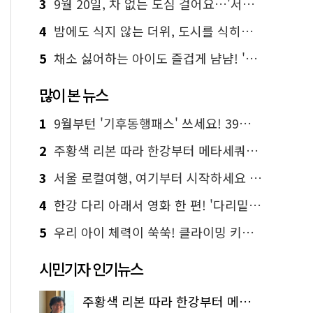
3
9월 20일, 차 없는 도심 걸어요…'서울 걷자 페스티벌' 선착순 5천명
4
밤에도 식지 않는 더위, 도시를 식히는 시원한 해법은?
5
채소 싫어하는 아이도 즐겁게 냠냠! '찾아가는 서울시 식생활 교육' 현장
많이 본 뉴스
1
9월부턴 '기후동행패스' 쓰세요! 39세까지 청년 혜택
2
주황색 리본 따라 한강부터 메타세쿼이아 숲길까지…서울둘레길 15코스
3
서울 로컬여행, 여기부터 시작하세요 '서울에디션25'
4
한강 다리 아래서 영화 한 편! '다리밑 영화관' 무료 상영
5
우리 아이 체력이 쑥쑥! 클라이밍 키즈카페·어린이 체력장
시민기자 인기뉴스
주황색 리본 따라 한강부터 메타세쿼이아 숲길까지…서울둘레길 15코스