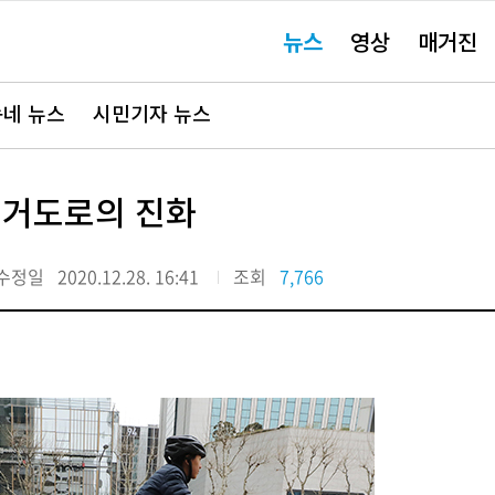
주
뉴스
영상
매거진
요
서
비
스
바
네 뉴스
시민기자 뉴스
로
가
기"
전거도로의 진화
수정일
2020.12.28. 16:41
조회
7,766