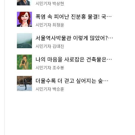
시민기자 박상현
폭염 속 피어난 진분홍 물결! 국립중앙박물관 배롱나무 명소
시민기자 최정윤
서울역사박물관 이렇게 많았어? 주말마다 한 곳씩 떠나는 역사 산책
시민기자 김대진
나의 마음을 사로잡은 건축물은? '서울시 건축상' 수상작 공개!
시민기자 조수봉
더울수록 더 걷고 싶어지는 숲길! 서울둘레길 '아차산 코스'
시민기자 백승훈