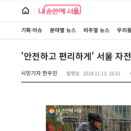
본
페
문
이
뉴
바
지
스
로
상
룸
가
단
뉴
기
으
스
로
기획·이슈
분야별 뉴스
비주얼 뉴스
우리동
주
이
요
동
서
비
스
'안전하고 편리하게' 서울 자
바
로
가
기
시민기자 한우진
발행일
2018.11.13. 16:31