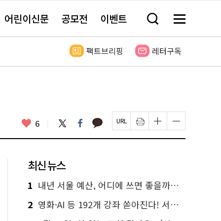
어린이신문
공모전
이벤트
검
메
색
뉴
창
전
열
체
팩트브리핑
레터구독
기
보
기
카
좋
트
페
6
페
인
글
글
카
위
이
아
이
쇄
자
자
오
터
스
요
지
하
크
크
톡
북
U
기
기
기
R
새
크
작
L
창
게
게
최신 뉴스
복
열
변
변
사
림
경
경
하
하
1
내년 서울 예산, 어디에 쓰면 좋을까요? 온라인 투표
기
기
2
영화·AI 등 192개 강좌 쏟아진다! 서울시민대학 선착순 신청