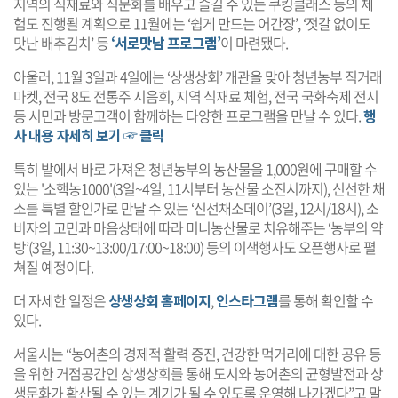
지역의 식재료와 식문화를 배우고 즐길 수 있는 쿠킹클래스 등의 체
험도 진행될 계획으로 11월에는 ‘쉽게 만드는 어간장’, ‘젓갈 없이도
맛난 배추김치’ 등
‘서로맛남 프로그램’
이 마련됐다.
아울러, 11월 3일과 4일에는 ‘상생상회’ 개관을 맞아 청년농부 직거래
마켓, 전국 8도 전통주 시음회, 지역 식재료 체험, 전국 국화축제 전시
등 시민과 방문고객이 함께하는 다양한 프로그램을 만날 수 있다.
행
사 내용 자세히 보기 ☞ 클릭
특히 밭에서 바로 가져온 청년농부의 농산물을 1,000원에 구매할 수
있는 '소핵농1000'(3일~4일, 11시부터 농산물 소진시까지), 신선한 채
소를 특별 할인가로 만날 수 있는 ‘신선채소데이’(3일, 12시/18시), 소
비자의 고민과 마음상태에 따라 미니농산물로 치유해주는 ‘농부의 약
방’(3일, 11:30~13:00/17:00~18:00) 등의 이색행사도 오픈행사로 펼
쳐질 예정이다.
더 자세한 일정은
상생상회 홈페이지
,
인스타그램
를 통해 확인할 수
있다.
서울시는 “농어촌의 경제적 활력 증진, 건강한 먹거리에 대한 공유 등
을 위한 거점공간인 상생상회를 통해 도시와 농어촌의 균형발전과 상
생문화가 확산될 수 있는 계기가 될 수 있도록 운영해 나가겠다”고 말