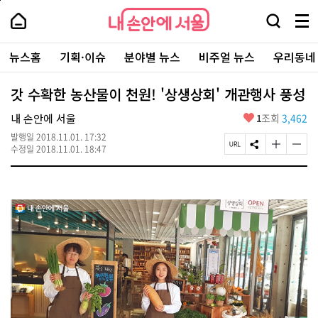
본
페
내
문
이
내
손
검
메
바
지
손
안
색
뉴
로
상
안
주
에
창
전
가
단
에
뉴스홈
기획·이슈
분야별 뉴스
비주얼 뉴스
우리동네
요
서
열
체
기
으
서
서
울
기
보
로
울
비
기
이
-
갓 수확한 농산물이 천원! '상생상회' 개관행사 풍성
스
동
서
바
울
좋
내 손안에 서울
1
조회
3,462
로
시
아
가
대
발행일
2018.11.01. 17:32
요
기
페
S
글
글
표
수정일
2018.11.01. 18:47
이
N
자
자
소
지
S
크
크
통
U
공
기
기
포
R
유
크
작
털
L
하
게
게
복
기
변
변
사
경
경
하
하
기
기