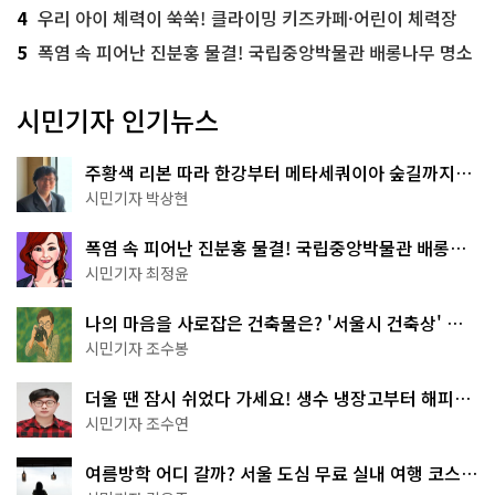
4
우리 아이 체력이 쑥쑥! 클라이밍 키즈카페·어린이 체력장
5
폭염 속 피어난 진분홍 물결! 국립중앙박물관 배롱나무 명소
시민기자 인기뉴스
주황색 리본 따라 한강부터 메타세쿼이아 숲길까지…
서울둘레길 15코스
시민기자 박상현
폭염 속 피어난 진분홍 물결! 국립중앙박물관 배롱나
무 명소
시민기자 최정윤
나의 마음을 사로잡은 건축물은? '서울시 건축상' 수
상작 공개!
시민기자 조수봉
더울 땐 잠시 쉬었다 가세요! 생수 냉장고부터 해피소
·무더위쉼터까지
시민기자 조수연
여름방학 어디 갈까? 서울 도심 무료 실내 여행 코스