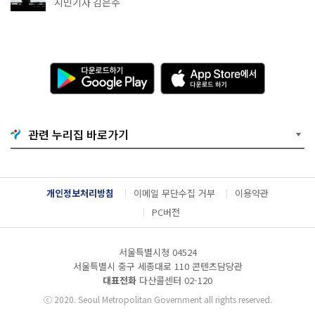
추천
시민기자 김은주
다
A
운
p
로
p
드
S
하
t
기
o
관련 누리집 바로가기
G
r
o
e
o
에
g
서
l
다
개인정보처리방침
이메일 무단수집 거부
이용약관
e
운
P
로
PC버전
l
드
a
하
y
기
서울특별시청 04524
서울특별시 중구 세종대로 110 콘텐츠담당관
대표전화
다산콜센터
02-120
ⓒ
2020. Seoul Metropolitan Government all rights reserved.