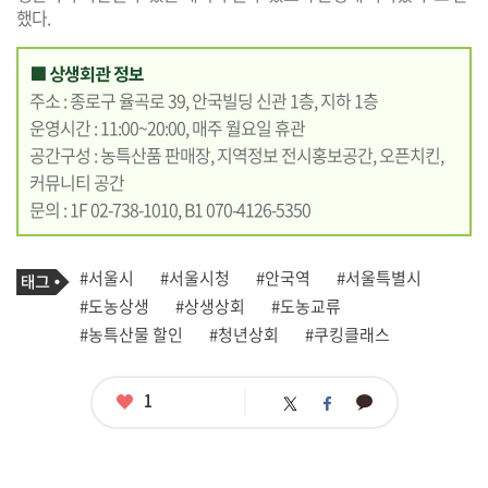
했다.
■ 상생회관 정보
주소 : 종로구 율곡로 39, 안국빌딩 신관 1층, 지하 1층
운영시간 : 11:00~20:00, 매주 월요일 휴관
공간구성 : 농특산품 판매장, 지역정보 전시홍보공간, 오픈치킨,
커뮤니티 공간
문의 : 1F 02-738-1010, B1 070-4126-5350
기
태
#서울시
#서울시청
#안국역
#서울특별시
사
그
관
#도농상생
#상생상회
#도농교류
련
#농특산물 할인
#청년상회
#쿠킹클래스
태
그
좋
1
카
트
페
아
카
위
이
요
오
터
스
톡
북