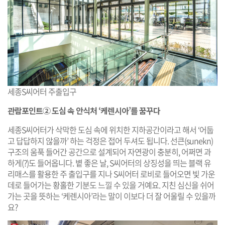
세종S씨어터 주출입구
관람포인트② 도심 속 안식처 ‘케렌시아’를 꿈꾸다
세종S씨어터가 삭막한 도심 속에 위치한 지하공간이라고 해서 ‘어둡
고 답답하지 않을까’ 하는 걱정은 접어 두셔도 됩니다. 선큰(sunekn)
구조의 움푹 들어간 공간으로 설계되어 자연광이 충분히, 어쩌면 과
하게(?)도 들어옵니다. 볕 좋은 날, S씨어터의 상징성을 띄는 블랙 유
리매스를 활용한 주 출입구를 지나 S씨어터 로비로 들어오면 빛 가운
데로 들어가는 황홀한 기분도 느낄 수 있을 거예요. 지친 심신을 쉬어
가는 곳을 뜻하는 ‘케렌시아’라는 말이 이보다 더 잘 어울릴 수 있을까
요?