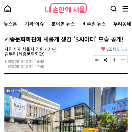
본
페
내
문
이
내
손
검
메
바
지
손
안
색
뉴
로
상
안
주
에
창
전
가
단
에
뉴스홈
기획·이슈
분야별 뉴스
비주얼 뉴스
우리동네
요
서
열
체
기
으
서
서
울
기
보
로
울
비
기
이
-
세종문화회관에 새롭게 생긴 'S씨어터' 모습 공개!
스
동
서
바
울
좋
시민기자 서울시 직원기자단·
3
조회
5,512
로
시
아
김두리(세종문화회관)
가
대
요
기
페
S
글
글
표
발행일
2018.10.31. 16:48
이
N
자
자
소
수정일
2018.10.31. 17:40
지
S
크
크
통
U
공
기
기
포
R
유
크
작
털
L
하
게
게
복
기
변
변
사
경
경
하
하
기
기