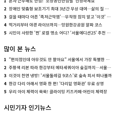
1
혼자 근무해도 안심! '소상공인안심벨' 신청하세요
2
장애인 맞춤형 보조기기 최대 3년간 무상 대여…삶의 질 높인다
3
걸을 때마다 아픈 '족저근막염'…무작정 참지 말고 '이것' 해보세요!
4
먹거리부터 야경 라이브까지…망원한강공원 알짜 코스
5
시민이 사랑한 '찐' 로컬 명소 어디? '서울에디션25' 추천 코스
많이 본 뉴스
1
"편의점인데 아무것도 안 팔아요" 서울에서 가장 특별한 편의점의 정체
2
주황색 리본 따라 한강부터 메타세쿼이아 숲길까지…서울둘레길 15코스
3
이것이 천연 냉방! '서울둘레길 9코스'로 숲속 피서 떠나볼까
4
한강 다리 아래서 영화 한 편! '다리밑 영화관' 무료 상영
5
우리 아이 체력이 쑥쑥! 클라이밍 키즈카페·어린이 체력장
시민기자 인기뉴스