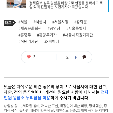
정책홍보 실무 경험을 바탕으로 현장을 정확하고 책
성
임 있게 전달하는 시민기자가 되겠습니다.
자
프
로
기
필
태
#서울
#서울시
#서울시청
#광화문
사
그
관
#세종문화회관
#공연장
#서울특별시
련
#홍당무
#홍당무기자
#서울시직원기자단
태
그
#직원기자단
#S씨어터
좋
3
카
트
페
아
카
위
이
요
오
터
스
톡
북
댓글은 자유로운 의견 공유의 장이므로 서울시에 대한 신고,
제안, 건의 등 답변이나 개선이 필요한 사항에 대해서는
전자
민원 응답소 누리집을 이용
하여 주시기 바랍니다.
상업성 광고, 저작권 침해, 저속한 표현, 특정인에 대한 비방, 명예훼손, 정
치적 목적, 유사한 내용의 반복적 글, 개인정보 유출,그 밖에 공익을 저해하