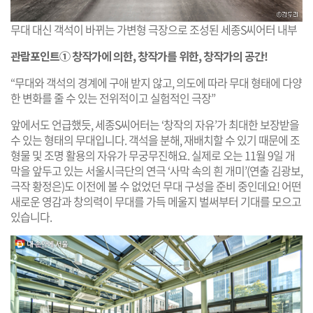
무대 대신 객석이 바뀌는 가변형 극장으로 조성된 세종S씨어터 내부
관람포인트① 창작가에 의한, 창작가를 위한, 창작가의 공간!
“무대와 객석의 경계에 구애 받지 않고, 의도에 따라 무대 형태에 다양
한 변화를 줄 수 있는 전위적이고 실험적인 극장”
앞에서도 언급했듯, 세종S씨어터는 ‘창작의 자유’가 최대한 보장받을
수 있는 형태의 무대입니다. 객석을 분해, 재배치할 수 있기 때문에 조
형물 및 조명 활용의 자유가 무궁무진해요. 실제로 오는 11월 9일 개
막을 앞두고 있는 서울시극단의 연극 ‘사막 속의 흰 개미’(연출 김광보,
극작 황정은)도 이전에 볼 수 없었던 무대 구성을 준비 중인데요! 어떤
새로운 영감과 창의력이 무대를 가득 메울지 벌써부터 기대를 모으고
있습니다.