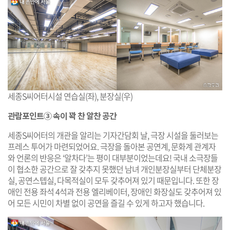
세종S씨어터시설 연습실(좌), 분장실(우)
관람포인트③ 속이 꽉 찬 알찬 공간
세종S씨어터의 개관을 알리는 기자간담회 날, 극장 시설을 둘러보는
프레스 투어가 마련되었어요. 극장을 돌아본 공연계, 문화계 관계자
와 언론의 반응은 ‘알차다’는 평이 대부분이었는데요! 국내 소극장들
이 협소한 공간으로 잘 갖추지 못했던 남녀 개인분장실부터 단체분장
실, 공연스텝실, 다목적실이 모두 갖추어져 있기 때문입니다. 또한 장
애인 전용 좌석 4석과 전용 엘리베이터, 장애인 화장실도 갖추어져 있
어 모든 시민이 차별 없이 공연을 즐길 수 있게 하고자 했습니다.