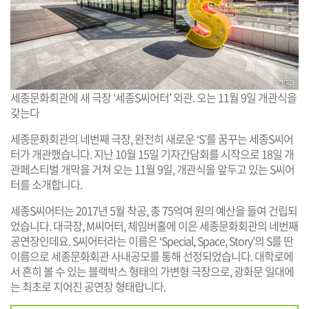
세종문화회관에 새 극장 ‘세종S씨어터’ 외관. 오는 11월 9일 개관식을
갖는다
세종문화회관의 네번째 극장, 완전히 새로운 ‘S’를 꿈꾸는 세종S씨어
터가 개관했습니다. 지난 10월 15일 기자간담회를 시작으로 18일 개
관페스티벌 개막을 거쳐 오는 11월 9일, 개관식을 앞두고 있는 S씨어
터를 소개합니다.
세종S씨어터는 2017년 5월 착공, 총 75억여 원의 예산을 들여 건립되
었습니다. 대극장, M씨어터, 체임버홀에 이은 세종문화회관의 네번째
공연장인데요. S씨어터라는 이름은 ‘Special, Space, Story’의 S를 딴
이름으로 세종문화회관 사내공모를 통해 선정되었습니다. 대학로에
서 흔히 볼 수 있는 블랙박스 형태의 가변형 극장으로, 광화문 일대에
는 최초로 지어진 공연장 형태랍니다.