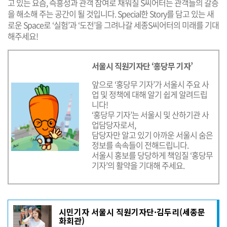
고 있는 요즘, 즉흥성과 관객 참여로 채워질 S씨어터는 관객들의 갈증
을 해소해 주는 공간이 될 것입니다. Special한 Story를 담고 있는 새
로운 Space로 ‘실험’과 ‘도전’을 그려나갈 세종S씨어터의 미래를 기대
해주세요!
서울시 직원기자단 ‘홍당무 기자’
앞으로 ‘홍당무 기자’가 서울시 주요 사
업 및 정책에 대해 알기 쉽게 알려드립
니다!
‘홍당무 기자’는 서울시 및 산하기관 사
업담당자로서,
담당자만 알고 있기 아까운 서울시 숨은
정보를 속속들이 전해드립니다.
서울시 홍보를 당당하게 책임질 ‘홍당무
기자’의 활약을 기대해 주세요.
기
시민기자 서울시 직원기자단·김두리(세종문
사
화회관)
작