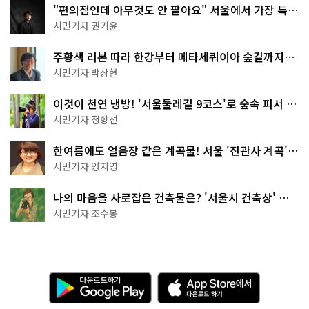
"편의점인데 아무것도 안 팔아요" 서울에서 가장 특별
한 편의점의 정체
시민기자 권기윤
주황색 리본 따라 한강부터 메타세쿼이아 숲길까지…
서울둘레길 15코스
시민기자 박상현
이것이 천연 냉방! '서울둘레길 9코스'로 숲속 피서 떠
나볼까
시민기자 정향선
한여름에도 얼음장 같은 계곡물! 서울 '진관사 계곡'이
천국이네~
시민기자 양지영
나의 마음을 사로잡은 건축물은? '서울시 건축상' 수
상작 공개!
시민기자 조수봉
다
A
운
p
로
p