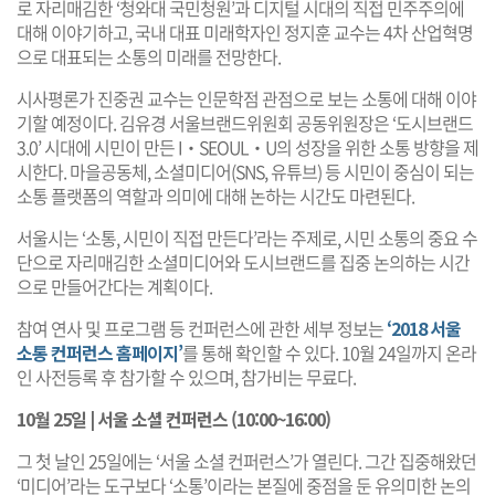
로 자리매김한 ‘청와대 국민청원’과 디지털 시대의 직접 민주주의에
대해 이야기하고, 국내 대표 미래학자인 정지훈 교수는 4차 산업혁명
으로 대표되는 소통의 미래를 전망한다.
시사평론가 진중권 교수는 인문학점 관점으로 보는 소통에 대해 이야
기할 예정이다. 김유경 서울브랜드위원회 공동위원장은 ‘도시브랜드
3.0’ 시대에 시민이 만든 I‧SEOUL‧U의 성장을 위한 소통 방향을 제
시한다. 마을공동체, 소셜미디어(SNS, 유튜브) 등 시민이 중심이 되는
소통 플랫폼의 역할과 의미에 대해 논하는 시간도 마련된다.
서울시는 ‘소통, 시민이 직접 만든다’라는 주제로, 시민 소통의 중요 수
단으로 자리매김한 소셜미디어와 도시브랜드를 집중 논의하는 시간
으로 만들어간다는 계획이다.
참여 연사 및 프로그램 등 컨퍼런스에 관한 세부 정보는
‘2018 서울
소통 컨퍼런스 홈페이지’
를 통해 확인할 수 있다. 10월 24일까지 온라
인 사전등록 후 참가할 수 있으며, 참가비는 무료다.
10월 25일 | 서울 소셜 컨퍼런스 (10:00~16:00)
그 첫 날인 25일에는 ‘서울 소셜 컨퍼런스’가 열린다. 그간 집중해왔던
‘미디어’라는 도구보다 ‘소통’이라는 본질에 중점을 둔 유의미한 논의