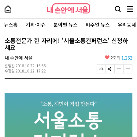
본
페
내
문
이
내
손
검
메
바
지
손
안
색
뉴
로
상
안
주
에
창
전
가
단
에
뉴스홈
기획·이슈
분야별 뉴스
비주얼 뉴스
우리동네
요
서
열
체
기
으
서
서
울
기
보
로
울
비
기
이
-
소통전문가 한 자리에! '서울소통컨퍼런스' 신청하
스
동
서
세요
바
울
로
시
가
좋
내 손안에 서울
2
조회
1,262
대
기
아
표
발행일
2018.10.22. 16:55
요
소
페
S
글
글
수정일
2018.10.22. 17:22
통
이
N
자
자
포
지
S
크
크
털
U
공
기
기
R
유
크
작
L
하
게
게
복
기
변
변
사
경
경
하
하
기
기