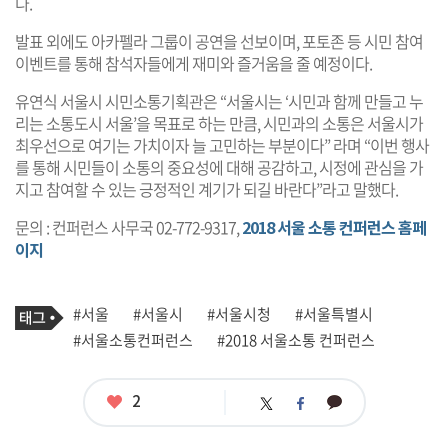
다.
발표 외에도 아카펠라 그룹이 공연을 선보이며, 포토존 등 시민 참여
이벤트를 통해 참석자들에게 재미와 즐거움을 줄 예정이다.
유연식 서울시 시민소통기획관은 “서울시는 ‘시민과 함께 만들고 누
리는 소통도시 서울’을 목표로 하는 만큼, 시민과의 소통은 서울시가
최우선으로 여기는 가치이자 늘 고민하는 부분이다” 라며 “이번 행사
를 통해 시민들이 소통의 중요성에 대해 공감하고, 시정에 관심을 가
지고 참여할 수 있는 긍정적인 계기가 되길 바란다”라고 말했다.
문의 : 컨퍼런스 사무국 02-772-9317,
2018 서울 소통 컨퍼런스 홈페
이지
기
태
#서울
#서울시
#서울시청
#서울특별시
사
그
관
#서울소통컨퍼런스
#2018 서울소통 컨퍼런스
련
태
그
좋
2
카
트
페
아
카
위
이
요
오
터
스