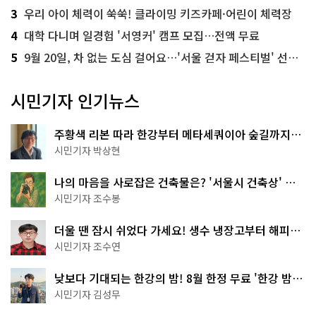
3
우리 아이 체력이 쑥쑥! 클라이밍 키즈카페·어린이 체력장
4
대학 다니며 일경험 '서영커' 캠프 모집…전액 무료
5
9월 20일, 차 없는 도심 걸어요…'서울 걷자 페스티벌' 선착순 5천명
시민기자 인기뉴스
주황색 리본 따라 한강부터 메타세쿼이아 숲길까지…
서울둘레길 15코스
시민기자 박상현
나의 마음을 사로잡은 건축물은? '서울시 건축상' 수
상작 공개!
시민기자 조수봉
더울 땐 잠시 쉬었다 가세요! 생수 냉장고부터 해피소
·무더위쉼터까지
시민기자 조수연
낮보다 기대되는 한강의 밤! 8월 한정 무료 '한강 밤
핑' 예약은?
시민기자 김성무