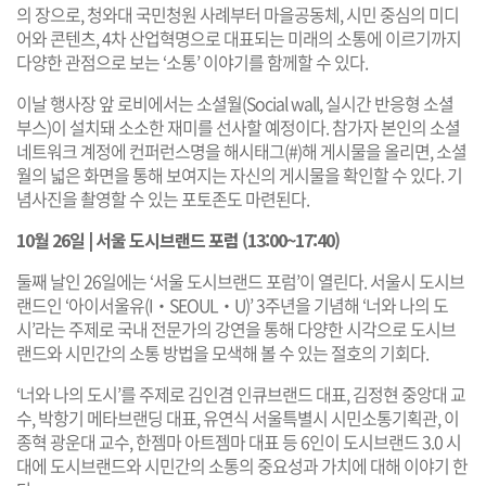
의 장으로, 청와대 국민청원 사례부터 마을공동체, 시민 중심의 미디
어와 콘텐츠, 4차 산업혁명으로 대표되는 미래의 소통에 이르기까지
다양한 관점으로 보는 ‘소통’ 이야기를 함께할 수 있다.
이날 행사장 앞 로비에서는 소셜월(Social wall, 실시간 반응형 소셜
부스)이 설치돼 소소한 재미를 선사할 예정이다. 참가자 본인의 소셜
네트워크 계정에 컨퍼런스명을 해시태그(#)해 게시물을 올리면, 소셜
월의 넓은 화면을 통해 보여지는 자신의 게시물을 확인할 수 있다. 기
념사진을 촬영할 수 있는 포토존도 마련된다.
10월 26일 | 서울 도시브랜드 포럼 (13:00~17:40)
둘째 날인 26일에는 ‘서울 도시브랜드 포럼’이 열린다. 서울시 도시브
랜드인 ‘아이서울유(I‧SEOUL‧U)’ 3주년을 기념해 ‘너와 나의 도
시’라는 주제로 국내 전문가의 강연을 통해 다양한 시각으로 도시브
랜드와 시민간의 소통 방법을 모색해 볼 수 있는 절호의 기회다.
‘너와 나의 도시’를 주제로 김인겸 인큐브랜드 대표, 김정현 중앙대 교
수, 박항기 메타브랜딩 대표, 유연식 서울특별시 시민소통기획관, 이
종혁 광운대 교수, 한젬마 아트젬마 대표 등 6인이 도시브랜드 3.0 시
대에 도시브랜드와 시민간의 소통의 중요성과 가치에 대해 이야기 한