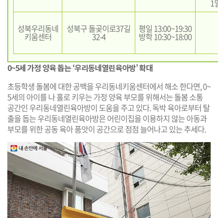
1
성북우리동네
성북구 돌곶이로37길
평일 13:00~19:30
키움센터
32-4
방학 10:30~18:00
0~5세 가정 양육 돕는 ‘우리동네열린육아방’ 확대
초등학생 돌봄에 대한 공백을 우리동네키움센터에서 해소 한다면, 0~
5세의 아이를 나 홀로 키우는 가정 양육 부모를 위해서는 돌봄 소통
공간인 우리동네열린육아방이 도움을 주고 있다. 독박 육아로부터 탈
출을 돕는 우리동네열린육아방은 어린이집을 이용하지 않는 아동과
부모를 위한 공동 육아 품앗이 공간으로 점점 늘어나고 있는 추세다.