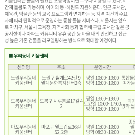
키움센터는 돌봄이 필요한 초등학생이면 누구나 이용할 수 있다. 시
간제 돌봄도 가능하며, 아이의 등·하원도 지원해준다. 인근 도서관,
체육관, 박물관 등의 교육 프로그램과 연계하는 등 지역 여건과 수요
자에 따라 탄력적으로 운영하는 통합 돌봄 서비스다. 서울시는 앞으
로 자치구, 서울시 교육청, 지역사회 등과 협력해 구립 도서관 같은 공
공시설이나 아파트 커뮤니티 유휴 공간 등 마을 내의 안전하고 접근
성 높은 기존 건물을 리모델링하는 방식으로 확대할 예정이다.
■ 우리동네 키움센터
센터명
주소
운영시간
노원우리동네
노원구 월계로42길 9
평일 10:00~19:00
통합돌
키움센터
월계문화복지센터2층
방학 10:00~19:00
여가돌
평일 13:00~19:00
도봉우리동네
도봉구 시루봉로17길 4
학기
토요일 10:00~17:00
키움센터
2
방학 월
방학 10:00~19:00
종
마포우리동네
마포구 월드컵로36길
평일 11:00~19:00
월
키움센터
52, 2층
방학 08:30~19:00
시