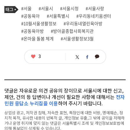
기
태
#서울
#서울시
#서울시청
#서울사랑
사
그
관
#공동육아
#서울특별시
#우리동네키움센터
련
#10월서울생활정보
#우리동네열린육아방
태
그
#공동육아방
#방아골종합사회복지관
#온마을 돌봄 체계
#서울생활정보3월
좋
3
카
트
페
아
카
위
이
요
오
터
스
톡
북
댓글은 자유로운 의견 공유의 장이므로 서울시에 대한 신고,
제안, 건의 등 답변이나 개선이 필요한 사항에 대해서는
전자
민원 응답소 누리집을 이용
하여 주시기 바랍니다.
상업성 광고, 저작권 침해, 저속한 표현, 특정인에 대한 비방, 명예훼손, 정
치적 목적, 유사한 내용의 반복적 글, 개인정보 유출,그 밖에 공익을 저해하
거나 운영 취지에 맞지 않는 댓글은 서울특별시 조례 및 개인정보보호법에
의해 통보없이 삭제될 수 있습니다.