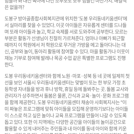
힘들까 봐 대신 육아에 나선 조부모도 모두 힘들긴 마찬가지. 해결책
은 없을까?
도봉구 방아골종합사회복지관에 위치한 ‘도봉 우리동네키움센터’에
서 실마리를 찾을 수 있었다. 이곳 아이들은 자유롭게 센터를 드나들
며 또래 아이들과 놀고, 학교 숙제를 서로 도와주며 공부한다. 모르는
부분은 활동가 선생님이 친절히 가르쳐준다. 엄마나 아빠가 퇴근할
때까지 이 학원에서 저 학원으로 무거운 가방을 메고 돌아다니는 대
신, 공부와 놀이, 동아리 활동에 참여할 수 있다. 마을 활동가나 이웃이
재능 기부로 참여해 발레나 목공 수업 같은 특별한 프로그램도 진행
한다.
도봉 우리동네키움센터와 함께 노원·마포·성북 등 네 곳에 일제히 첫
선을 보인 서울시 우리동네키움센터는 맞벌이 또는 한 부모 가정 초
등학생 자녀들을 방과 후나 방학, 휴일 등에 돌봐주는 곳. 돌봄 교사와
관리자가 상주하면서 돌봄은 물론, 간식과 교육·놀이·문화 프로그램
을 함께 제공한다. 도봉 우리동네키움센터 채송아 사회복지사는 “이
미 짜놓은 프로그램에 맞춰 아이들을 모집해 운영하기보다는 아이들
이 스스로 하고 싶은 놀이나 교육 프로그램을 만들어 나갈 수 있도록
돕고 있다. 또한 이 지역에는 다양한 공간을 아이들의 놀이공간으로
활용할 수 있게 내어주는 주민들과 내 아이를 동네 아이와 함께 키운