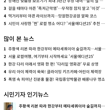
2
장애인 맞춤형 보조기기 최대 3년간 무상 대여…삶의 질 높인다
3
걸을 때마다 아픈 '족저근막염'…무작정 참지 말고 '이것' 해보세요!
4
먹거리부터 야경 라이브까지…망원한강공원 알짜 코스
5
시민이 사랑한 '찐' 로컬 명소 어디? '서울에디션25' 추천 코스
많이 본 뉴스
1
주황색 리본 따라 한강부터 메타세쿼이아 숲길까지…서울둘레길 15코스
2
서울 로컬여행, 여기부터 시작하세요 '서울에디션25'
3
한강 다리 아래서 영화 한 편! '다리밑 영화관' 무료 상영
4
우리 아이 체력이 쑥쑥! 클라이밍 키즈카페·어린이 체력장
5
폭염 속 피어난 진분홍 물결! 국립중앙박물관 배롱나무 명소
시민기자 인기뉴스
주황색 리본 따라 한강부터 메타세쿼이아 숲길까지…