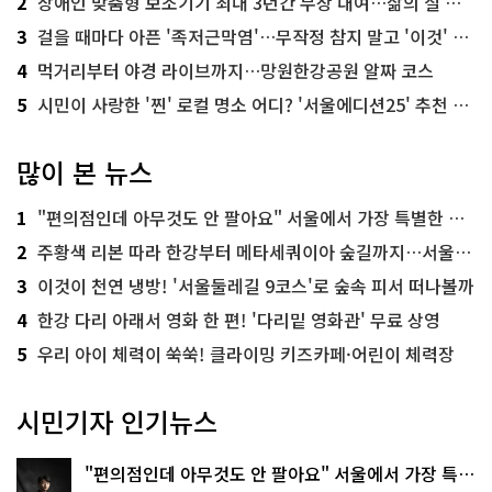
2
장애인 맞춤형 보조기기 최대 3년간 무상 대여…삶의 질 높인다
3
걸을 때마다 아픈 '족저근막염'…무작정 참지 말고 '이것' 해보세요!
4
먹거리부터 야경 라이브까지…망원한강공원 알짜 코스
5
시민이 사랑한 '찐' 로컬 명소 어디? '서울에디션25' 추천 코스
많이 본 뉴스
1
"편의점인데 아무것도 안 팔아요" 서울에서 가장 특별한 편의점의 정체
2
주황색 리본 따라 한강부터 메타세쿼이아 숲길까지…서울둘레길 15코스
3
이것이 천연 냉방! '서울둘레길 9코스'로 숲속 피서 떠나볼까
4
한강 다리 아래서 영화 한 편! '다리밑 영화관' 무료 상영
5
우리 아이 체력이 쑥쑥! 클라이밍 키즈카페·어린이 체력장
시민기자 인기뉴스
"편의점인데 아무것도 안 팔아요" 서울에서 가장 특별