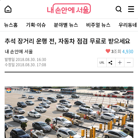
본
페
내
문
이
내
손
검
메
바
지
손
안
색
뉴
로
상
안
주
에
창
전
가
단
에
뉴스홈
기획·이슈
분야별 뉴스
비주얼 뉴스
우리동네
요
서
열
체
기
으
서
서
울
기
보
로
울
비
기
이
-
추석 장거리 운행 전, 자동차 점검 무료로 받으세요
스
동
서
바
울
좋
내 손안에 서울
3
조회
4,930
로
시
아
가
대
발행일
2018.08.30. 16:30
요
기
페
S
글
글
표
수정일
2018.08.30. 17:08
이
N
자
자
소
지
S
크
크
통
U
공
기
기
포
R
유
크
작
털
L
하
게
게
복
기
변
변
사
경
경
하
하
기
기