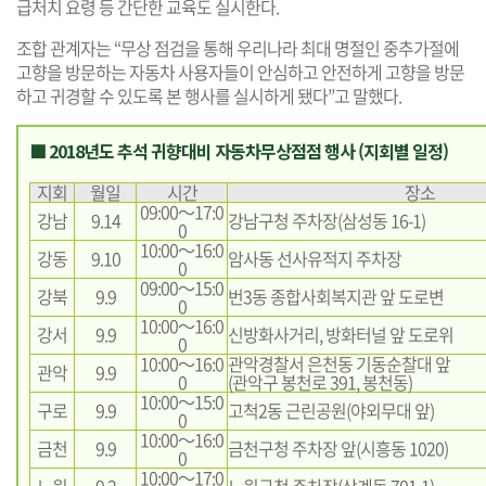
급처치 요령 등 간단한 교육도 실시한다.
조합 관계자는 “무상 점검을 통해 우리나라 최대 명절인 중추가절에
고향을 방문하는 자동차 사용자들이 안심하고 안전하게 고향을 방문
하고 귀경할 수 있도록 본 행사를 실시하게 됐다”고 말했다.
■ 2018년도 추석 귀향대비 자동차무상점점 행사 (지회별 일정)
지회
월일
시간
장소
09:00～17:0
강남
9.14
강남구청 주차장(삼성동 16-1)
0
10:00～16:0
강동
9.10
암사동 선사유적지 주차장
0
09:00～15:0
강북
9.9
번3동 종합사회복지관 앞 도로변
0
10:00～16:0
강서
9.9
신방화사거리, 방화터널 앞 도로위
0
10:00～16:0
관악경찰서 은천동 기동순찰대 앞
관악
9.9
0
(관악구 봉천로 391, 봉천동)
10:00～15:0
구로
9.9
고척2동 근린공원(야외무대 앞)
0
10:00～16:0
금천
9.9
금천구청 주차장 앞(시흥동 1020)
0
10:00～17:0
노원
9.2
노원구청 주차장(상계동 701-1)