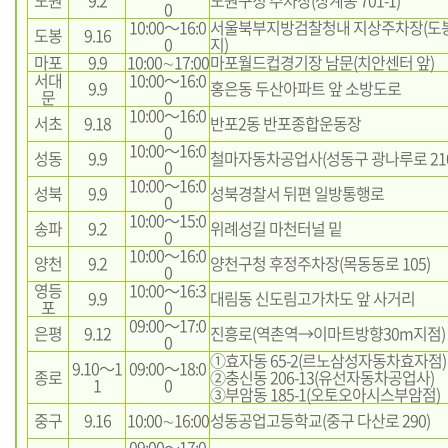
0
10:00～16:0
서울북부지방검찰청내 지상주차장(도봉구
도봉
9.16
0
지)
마포
9.9
10:00∼17:00
마포월드컵경기장 남문(치안센터 앞)
서대
10:00～16:0
9.9
홍은동 두산아파트 앞 소방도로
문
0
10:00～16:0
서초
9.18
반포2동 반포종합운동장
0
10:00～16:0
성동
9.9
철마자동차공업사(성동구 광나루로 210
0
10:00～16:0
성북
9.9
성북경찰서 뒤편 일방통행로
0
10:00～15:0
송파
9.2
위례성길 마천터널 밑
0
10:00～16:0
양천
9.2
양천구청 후정주차장(목동동로 105)
0
영등
10:00～16:3
9.9
대림동 신도림고가차도 앞 사거리
포
0
09:00～17:0
은평
9.12
진흥로(역촌역→이마트방향30m지점)
0
①효자동 65-2(르노삼성자동차효자점)
9.10～1
09:00～18:0
종로
②충신동 206-13(유선자동차공업사)
1
0
③부암동 185-1(오토오아시스부암점)
중구
9.16
10:00∼16:00
성동공업고등학교(중구 다산로 290)
09:00～17:0