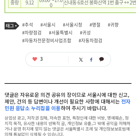
중랑
9.12
신내동 6호선 봉화산역 1번 출구 ↔ 2
0
기
태
#추석
#서울시
#서울시청
#명절
#귀향
사
그
관
#차량점검
#서울특별시
#귀성
련
#자동차전문정비사업조합
#자동차점검
태
그
좋
3
카
트
페
아
카
위
이
요
오
터
스
톡
북
댓글은 자유로운 의견 공유의 장이므로 서울시에 대한 신고,
제안, 건의 등 답변이나 개선이 필요한 사항에 대해서는
전자
민원 응답소 누리집을 이용
하여 주시기 바랍니다.
상업성 광고, 저작권 침해, 저속한 표현, 특정인에 대한 비방, 명예훼손, 정
치적 목적, 유사한 내용의 반복적 글, 개인정보 유출,그 밖에 공익을 저해하
거나 운영 취지에 맞지 않는 댓글은 서울특별시 조례 및 개인정보보호법에
의해 통보없이 삭제될 수 있습니다.