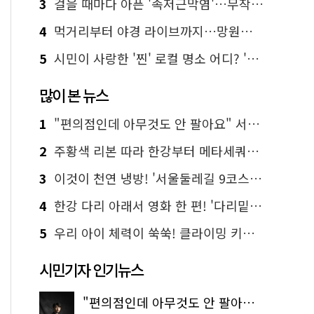
3
걸을 때마다 아픈 '족저근막염'…무작정 참지 말고 '이것' 해보세요!
4
먹거리부터 야경 라이브까지…망원한강공원 알짜 코스
5
시민이 사랑한 '찐' 로컬 명소 어디? '서울에디션25' 추천 코스
많이 본 뉴스
1
"편의점인데 아무것도 안 팔아요" 서울에서 가장 특별한 편의점의 정체
2
주황색 리본 따라 한강부터 메타세쿼이아 숲길까지…서울둘레길 15코스
3
이것이 천연 냉방! '서울둘레길 9코스'로 숲속 피서 떠나볼까
4
한강 다리 아래서 영화 한 편! '다리밑 영화관' 무료 상영
5
우리 아이 체력이 쑥쑥! 클라이밍 키즈카페·어린이 체력장
시민기자 인기뉴스
"편의점인데 아무것도 안 팔아요" 서울에서 가장 특별한 편의점의 정체