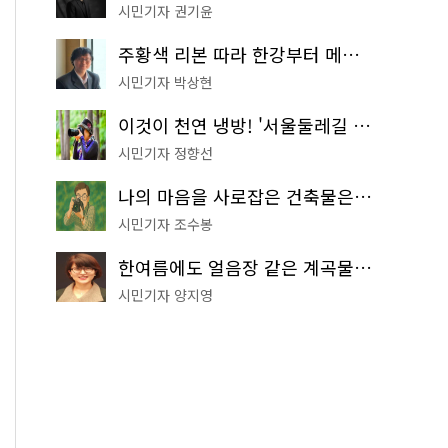
시민기자 권기윤
주황색 리본 따라 한강부터 메타세쿼이아 숲길까지…서울둘레길 15코스
시민기자 박상현
이것이 천연 냉방! '서울둘레길 9코스'로 숲속 피서 떠나볼까
시민기자 정향선
나의 마음을 사로잡은 건축물은? '서울시 건축상' 수상작 공개!
시민기자 조수봉
한여름에도 얼음장 같은 계곡물! 서울 '진관사 계곡'이 천국이네~
시민기자 양지영