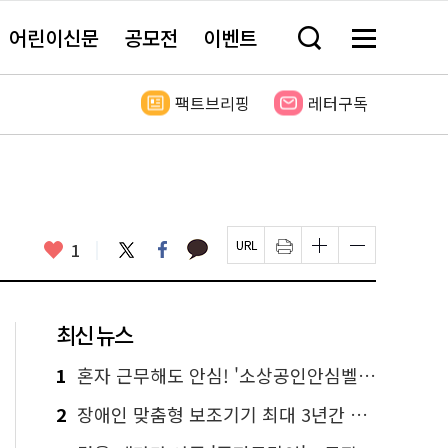
어린이신문
공모전
이벤트
검
메
색
뉴
창
전
열
체
팩트브리핑
레터구독
기
보
기
카
좋
트
페
1
페
인
글
글
카
위
이
아
이
쇄
자
자
오
터
스
요
지
하
크
크
톡
북
U
기
기
기
R
새
크
작
L
창
게
게
최신 뉴스
복
열
변
변
사
림
경
경
하
하
1
혼자 근무해도 안심! '소상공인안심벨' 신청하세요
기
기
2
장애인 맞춤형 보조기기 최대 3년간 무상 대여…삶의 질 높인다