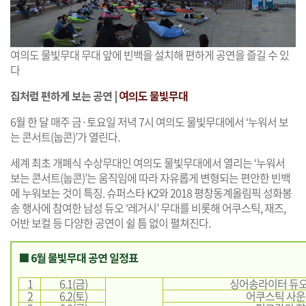
여의도 물빛무대 무대 앞에 빈백을 설치해 편하게 공연을 즐길 수 있
다
집처럼 편하게 보는 공연 |
여의도 물빛무대
6월 한 달 매주 금·토요일 저녁 7시 여의도 물빛무대에서 ‘누워서 보
는 콘서트(눕콘)’가 열린다.
세계 최초 개폐식 수상무대인 여의도 물빛무대에서 열리는 ‘누워서
보는 콘서트(눕콘)’는 움직임에 따라 자유롭게 변형되는 편안한 빈백
에 누워보는 것이 특징. 슈퍼스타 K2와 2018 평창동계올림픽 성화봉
송 행사에 참여한 남성 듀오 ‘레거시’ 무대를 비롯해 어쿠스틱, 재즈,
어반 보컬 등 다양한 공연이 쉴 틈 없이 펼쳐진다.
■ 6월 물빛무대 공연 일정표
1
6.1(금)
싱어송라이터 듀오 ‘
2
6.2(토)
어쿠스틱 사운드