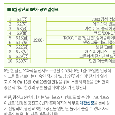
■ 6월 광진교 8번가 공연 일정표
1
6.1(금)
7080 감성 ‘젬
2
6.2(토)
어쿠스틱 ‘열둘
3
6.8(금)
여성 듀오 ‘솔직히 
4
6.9(토)
밴드 ‘BONO!’
5
6.15(금)
‘ROO’, 그룹 ‘업텐션’, 싱어송라
19:00~
6
6.16(토)
댄스그룹 레드애플의 
7
6.22(금)
보컬 ‘Caeli’
8
6.23(토)
재즈 피아니스트 ‘
9
6.29(금)
고등학생 뮤지션 밴드 ‘Rat
10
6.30(토)
힙합 ‘어글리더클
6월 한 달간 유화작품 전시도 구경할 수 있다. 6월 1일~15일엔 인상적
인 그림을 선보이는 이숙연 작가의 ‘노님 : 연꽃과 잉어’ 전시가 열리
고, 이어 6월 16일~6월 29일엔 한강을 위해 특별히 작품을 준비한 이
승은 작가의 ‘한강의 푸른 물결 위에’ 전시가 진행된다.
한편, 광진교 8번가에서는 ‘프러포즈 이벤트’도 할 수 있다. ‘프러포즈
이벤트’ 신청은 광진교 8번가 홈페이지에서 무료
대관신청
을 통해 상
시 진행되며, 광진교 8번가 공간을 연인 단 둘이서 즐길 수 있다. 자세
한 문의는 홈페이지를 이용하면 된다.