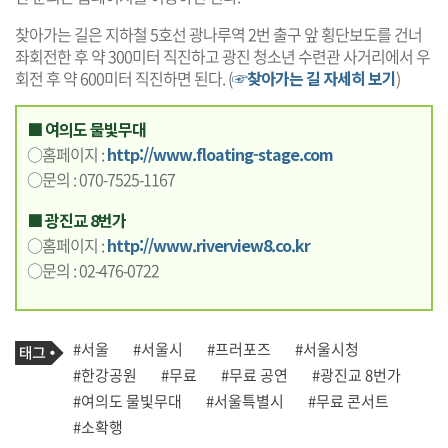
찾아가는 길은 지하철 5호선 광나루역 2번 출구 앞 횡단보도를 건너
좌회전한 후 약 300미터 직진하고 광진 청소년 수련관 사거리에서 우
회전 후 약 600미터 직진하면 된다. (
☞찾아가는 길 자세히 보기
)
■ 여의도 물빛무대
○홈페이지 :
http://www.floating-stage.com
○문의 : 070-7525-1167
■ 광진교 8번가
○홈페이지 :
http://www.riverview8.co.kr
○문의 : 02-476-0722
기
태
#서울
#서울시
#프러포즈
#서울시청
사
그
관
#한강공원
#무료
#무료 공연
#광진교 8번가
련
#여의도 물빛무대
#서울특별시
#무료 콘서트
태
그
#소확행