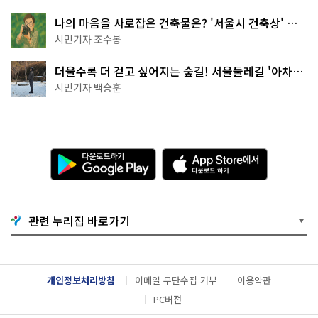
나의 마음을 사로잡은 건축물은? '서울시 건축상' 수
상작 공개!
시민기자 조수봉
더울수록 더 걷고 싶어지는 숲길! 서울둘레길 '아차산
코스'
시민기자 백승훈
다
A
운
p
로
p
드
S
하
t
기
o
관련 누리집 바로가기
G
r
o
e
o
에
g
서
l
다
개인정보처리방침
이메일 무단수집 거부
이용약관
e
운
P
로
PC버전
l
드