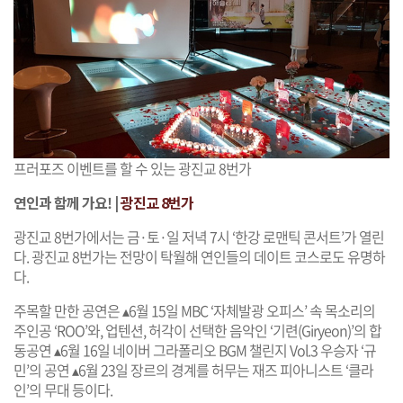
프러포즈 이벤트를 할 수 있는 광진교 8번가
연인과 함께 가요! |
광진교 8번가
광진교 8번가에서는 금·토·일 저녁 7시 ‘한강 로맨틱 콘서트’가 열린
다. 광진교 8번가는 전망이 탁월해 연인들의 데이트 코스로도 유명하
다.
주목할 만한 공연은 ▴6월 15일 MBC ‘자체발광 오피스’ 속 목소리의
주인공 ‘ROO’와, 업텐션, 허각이 선택한 음악인 ‘기련(Giryeon)’의 합
동공연 ▴6월 16일 네이버 그라폴리오 BGM 챌린지 Vol.3 우승자 ‘규
민’의 공연 ▴6월 23일 장르의 경계를 허무는 재즈 피아니스트 ‘클라
인’의 무대 등이다.