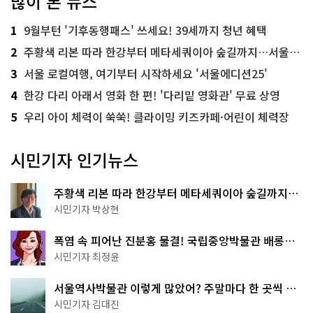
많이 본 뉴스
1
9월부턴 '기후동행패스' 쓰세요! 39세까지 청년 혜택
2
주황색 리본 따라 한강부터 메타세쿼이아 숲길까지…서울둘레길 15코스
3
서울 로컬여행, 여기부터 시작하세요 '서울에디션25'
4
한강 다리 아래서 영화 한 편! '다리밑 영화관' 무료 상영
5
우리 아이 체력이 쑥쑥! 클라이밍 키즈카페·어린이 체력장
시민기자 인기뉴스
주황색 리본 따라 한강부터 메타세쿼이아 숲길까지…
서울둘레길 15코스
시민기자 박상현
폭염 속 피어난 진분홍 물결! 국립중앙박물관 배롱나
무 명소
시민기자 최정윤
서울역사박물관 이렇게 많았어? 주말마다 한 곳씩 떠
나는 역사 산책
시민기자 김대진