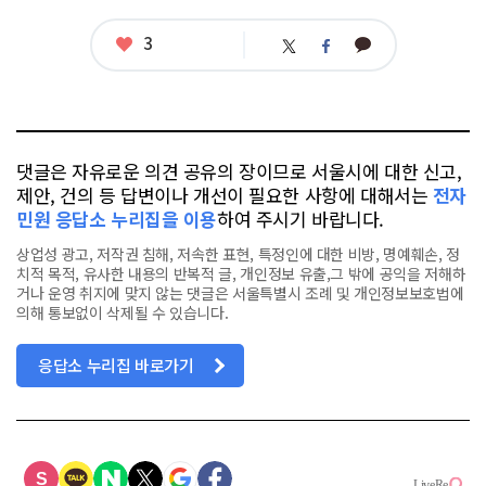
좋
3
카
트
페
아
카
위
이
요
오
터
스
톡
북
댓글은 자유로운 의견 공유의 장이므로 서울시에 대한 신고,
제안, 건의 등 답변이나 개선이 필요한 사항에 대해서는
전자
민원 응답소 누리집을 이용
하여 주시기 바랍니다.
상업성 광고, 저작권 침해, 저속한 표현, 특정인에 대한 비방, 명예훼손, 정
치적 목적, 유사한 내용의 반복적 글, 개인정보 유출,그 밖에 공익을 저해하
거나 운영 취지에 맞지 않는 댓글은 서울특별시 조례 및 개인정보보호법에
의해 통보없이 삭제될 수 있습니다.
응답소 누리집 바로가기