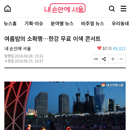
본
페
내
문
이
내
손
검
메
바
지
손
안
색
뉴
로
상
안
주
에
창
전
가
단
에
뉴스홈
기획·이슈
분야별 뉴스
비주얼 뉴스
우리동네
요
서
열
체
기
으
서
서
울
기
보
로
울
비
기
이
-
여름밤의 소확행…한강 무료 이색 콘서트
스
동
서
바
울
좋
내 손안에 서울
3
조회
49,312
로
시
아
가
대
발행일
2018.06.08. 15:31
요
기
페
S
글
글
표
수정일
2018.06.15. 16:57
이
N
자
자
소
지
S
크
크
통
U
공
기
기
포
R
유
크
작
털
L
하
게
게
복
기
변
변
사
경
경
하
하
기
기