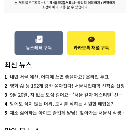
본 저작물은 "공공누리"
제4유형:출처표시+상업적 이용금지+변경금지
조건에 따라 이용 할 수 있습니다.
최신 뉴스
1
내년 서울 예산, 어디에 쓰면 좋을까요? 온라인 투표
2
영화·AI 등 192개 강좌 쏟아진다! 서울시민대학 선착순 신청
3
9월 20일, 차 없는 도심 걸어요…'서울 걷자 페스티벌' 선착순 5천명
4
밤에도 식지 않는 더위, 도시를 식히는 시원한 해법은?
5
채소 싫어하는 아이도 즐겁게 냠냠! '찾아가는 서울시 식생활 교육' 현장