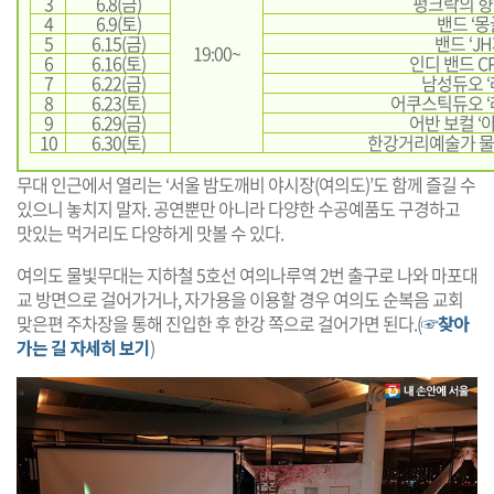
3
6.8(금)
펑크락의 향연
4
6.9(토)
밴드 ‘몽
5
6.15(금)
밴드 ‘J
19:00~
6
6.16(토)
인디 밴드 CP
7
6.22(금)
남성듀오 ‘
8
6.23(토)
어쿠스틱듀오 ‘
9
6.29(금)
어반 보컬 ‘아티
10
6.30(토)
한강거리예술가 물빛
무대 인근에서 열리는 ‘서울 밤도깨비 야시장(여의도)’도 함께 즐길 수
있으니 놓치지 말자. 공연뿐만 아니라 다양한 수공예품도 구경하고
맛있는 먹거리도 다양하게 맛볼 수 있다.
여의도 물빛무대는 지하철 5호선 여의나루역 2번 출구로 나와 마포대
교 방면으로 걸어가거나, 자가용을 이용할 경우 여의도 순복음 교회
맞은편 주차장을 통해 진입한 후 한강 쪽으로 걸어가면 된다.(
☞찾아
가는 길 자세히 보기
)