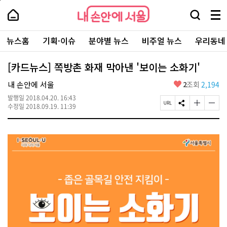
본
페
내
문
이
내
손
검
메
바
지
손
안
색
뉴
로
상
안
주
에
창
전
가
단
에
뉴스홈
기획·이슈
분야별 뉴스
비주얼 뉴스
우리동네
요
서
열
체
기
으
서
서
울
기
보
로
울
비
기
이
-
[카드뉴스] 쪽방촌 화재 막아낸 '보이는 소화기'
스
동
서
바
울
좋
내 손안에 서울
2
조회
2,194
로
시
아
가
대
발행일
2018.04.20. 16:43
요
기
페
S
글
글
표
수정일
2018.09.19. 11:39
이
N
자
자
소
지
S
크
크
통
U
공
기
기
포
R
유
크
작
털
L
하
게
게
복
기
변
변
사
경
경
하
하
기
기