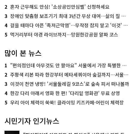
2
혼자 근무해도 안심! '소상공인안심벨' 신청하세요
3
장애인 맞춤형 보조기기 최대 3년간 무상 대여…삶의 질 높인다
4
걸을 때마다 아픈 '족저근막염'…무작정 참지 말고 '이것' 해보세요!
5
먹거리부터 야경 라이브까지…망원한강공원 알짜 코스
많이 본 뉴스
1
"편의점인데 아무것도 안 팔아요" 서울에서 가장 특별한 편의점의 정체
2
주황색 리본 따라 한강부터 메타세쿼이아 숲길까지…서울둘레길 15코스
3
이것이 천연 냉방! '서울둘레길 9코스'로 숲속 피서 떠나볼까
4
한강 다리 아래서 영화 한 편! '다리밑 영화관' 무료 상영
5
우리 아이 체력이 쑥쑥! 클라이밍 키즈카페·어린이 체력장
시민기자 인기뉴스