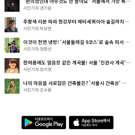
"편의점인데 아무것도 안 팔아요" 서울에서 가장 특별
한 편의점의 정체
시민기자 권기윤
주황색 리본 따라 한강부터 메타세쿼이아 숲길까지…
서울둘레길 15코스
시민기자 박상현
이것이 천연 냉방! '서울둘레길 9코스'로 숲속 피서 떠
나볼까
시민기자 정향선
한여름에도 얼음장 같은 계곡물! 서울 '진관사 계곡'이
천국이네~
시민기자 양지영
나의 마음을 사로잡은 건축물은? '서울시 건축상' 수
상작 공개!
시민기자 조수봉
다
A
운
p
로
p
드
S