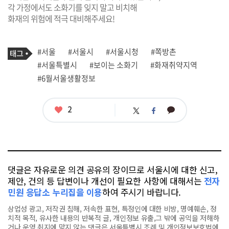
각 가정에서도 소화기를 잊지 말고 비치해
화재의 위험에 적극 대비해주세요!
기
태
#서울
#서울시
#서울시청
#쪽방촌
사
그
관
#서울특별시
#보이는 소화기
#화재취약지역
련
#6월서울생활정보
태
그
좋
2
카
트
페
아
카
위
이
요
오
터
스
톡
북
댓글은 자유로운 의견 공유의 장이므로 서울시에 대한 신고,
제안, 건의 등 답변이나 개선이 필요한 사항에 대해서는
전자
민원 응답소 누리집을 이용
하여 주시기 바랍니다.
상업성 광고, 저작권 침해, 저속한 표현, 특정인에 대한 비방, 명예훼손, 정
치적 목적, 유사한 내용의 반복적 글, 개인정보 유출,그 밖에 공익을 저해하
거나 운영 취지에 맞지 않는 댓글은 서울특별시 조례 및 개인정보보호법에