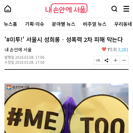
본
페
내
문
이
내
손
검
메
바
지
손
안
색
뉴
로
상
안
주
에
창
전
가
단
에
뉴스홈
기획·이슈
분야별 뉴스
비주얼 뉴스
우리동네
요
서
열
체
기
으
서
서
울
기
보
로
울
비
기
이
-
'#미투!' 서울시 성희롱‧성폭력 2차 피해 막는다
스
동
서
바
울
좋
내 손안에 서울
7
조회
3,281
로
시
아
가
대
발행일
2018.03.08. 17:06
요
기
페
S
글
글
표
수정일
2018.03.08. 17:50
이
N
자
자
소
지
S
크
크
통
U
공
기
기
포
R
유
크
작
털
L
하
게
게
복
기
변
변
사
경
경
하
하
기
기