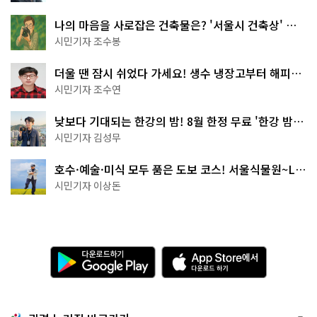
나의 마음을 사로잡은 건축물은? '서울시 건축상' 수
상작 공개!
시민기자 조수봉
더울 땐 잠시 쉬었다 가세요! 생수 냉장고부터 해피소
·무더위쉼터까지
시민기자 조수연
낮보다 기대되는 한강의 밤! 8월 한정 무료 '한강 밤
핑' 예약은?
시민기자 김성무
호수·예술·미식 모두 품은 도보 코스! 서울식물원~LG
아트센터~마곡테라스거리
시민기자 이상돈
다
A
운
p
로
p
드
S
하
t
기
o