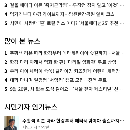
3
걸을 때마다 아픈 '족저근막염'…무작정 참지 말고 '이것' 해보세요!
4
먹거리부터 야경 라이브까지…망원한강공원 알짜 코스
5
시민이 사랑한 '찐' 로컬 명소 어디? '서울에디션25' 추천 코스
많이 본 뉴스
1
주황색 리본 따라 한강부터 메타세쿼이아 숲길까지…서울둘레길 15코스
2
한강 다리 아래서 영화 한 편! '다리밑 영화관' 무료 상영
3
우리 아이 체력이 쑥쑥! 클라이밍 키즈카페·어린이 체력장
4
대학 다니며 일경험 '서영커' 캠프 모집…전액 무료
5
9월 20일, 차 없는 도심 걸어요…'서울 걷자 페스티벌' 선착순 5천명
시민기자 인기뉴스
주황색 리본 따라 한강부터 메타세쿼이아 숲길까지…
서울둘레길 15코스
시민기자 박상현