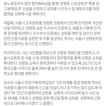
용노동청과의 업무 협약(MOU)을 통해 ‘성평등 근로감독관’ 확충 및
‘고용평등과’ 신설을 요청하고 성희롱 사건조사 및 예방조치를 위한
협력을 강화해 나갈 계획이다.
여덟째, 서울시 조직문화를 성평등 관점에서 진단해 조직문화 개선방
안을 마련하고 ‘성평등 실천 우수부서 인증제’도 새롭게 시행해 전 직
원 참여를 독려한다. 우수부서 인증제는 성희롱 예방 및 성인지 정책
관련 인증지표를 설정한 후 이를 달성하는 부서는 서울시 성평등위원
회가 인증하는 방식으로 진행한다.
마지막으로, 시는 시민들을 대상으로 성평등 캠페인을 진행하고, 서
울시교육청 및 서울 소재 대학들과의 업무협약을 통해 성평등 교육을
확대한다. 성평등 교육이 중학생부터 이뤄질 수 있도록 2017년 31개
중학교를 시작으로 올해 2배수를 늘린 데 이어 향후 단계적으로 전 중
학교로 확대할 계획이다.
엄규숙 서울시 여성가족정책실장은 “2차 피해를 중점 예방해 적어도
직원들이 불이익 때문에 신고를 망설이거나 포기하는 일이 없도록 하
겠다”며 “민간과 협력하여 성희롱·성폭력 사각지대에 놓인 시민 보
호 체계를 구축하고 성평등 문화 확산을 통해 성희롱·성폭력에 근본
적으로 대처해나가겠다”고 말했다.