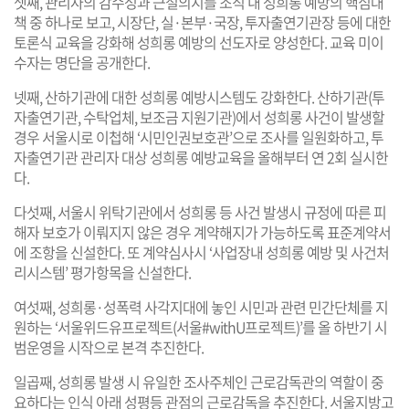
셋째, 관리자의 감수성과 근절의지를 조직 내 성희롱 예방의 핵심대
책 중 하나로 보고, 시장단, 실·본부·국장, 투자출연기관장 등에 대한
토론식 교육을 강화해 성희롱 예방의 선도자로 양성한다. 교육 미이
수자는 명단을 공개한다.
넷째, 산하기관에 대한 성희롱 예방시스템도 강화한다. 산하기관(투
자출연기관, 수탁업체, 보조금 지원기관)에서 성희롱 사건이 발생할
경우 서울시로 이첩해 ‘시민인권보호관’으로 조사를 일원화하고, 투
자출연기관 관리자 대상 성희롱 예방교육을 올해부터 연 2회 실시한
다.
다섯째, 서울시 위탁기관에서 성희롱 등 사건 발생시 규정에 따른 피
해자 보호가 이뤄지지 않은 경우 계약해지가 가능하도록 표준계약서
에 조항을 신설한다. 또 계약심사시 ‘사업장내 성희롱 예방 및 사건처
리시스템’ 평가항목을 신설한다.
여섯째, 성희롱·성폭력 사각지대에 놓인 시민과 관련 민간단체를 지
원하는 ‘서울위드유프로젝트(서울#withU프로젝트)’를 올 하반기 시
범운영을 시작으로 본격 추진한다.
일곱째, 성희롱 발생 시 유일한 조사주체인 근로감독관의 역할이 중
요하다는 인식 아래 성평등 관점의 근로감독을 추진한다. 서울지방고