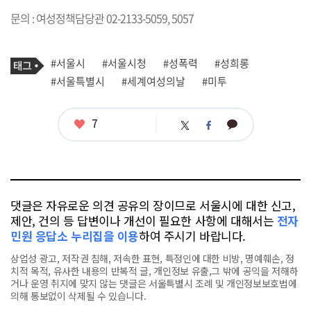
문의 : 여성정책담당관 02-2133-5059, 5057
기
태
#서울시
#서울시청
#성폭력
#성희롱
사
그
관
#서울특별시
#세계여성의날
#미투
련
태
그
좋
7
카
트
페
아
카
위
이
요
오
터
스
톡
북
댓글은 자유로운 의견 공유의 장이므로 서울시에 대한 신고,
제안, 건의 등 답변이나 개선이 필요한 사항에 대해서는
전자
민원 응답소 누리집을 이용
하여 주시기 바랍니다.
상업성 광고, 저작권 침해, 저속한 표현, 특정인에 대한 비방, 명예훼손, 정
치적 목적, 유사한 내용의 반복적 글, 개인정보 유출,그 밖에 공익을 저해하
거나 운영 취지에 맞지 않는 댓글은 서울특별시 조례 및 개인정보보호법에
의해 통보없이 삭제될 수 있습니다.