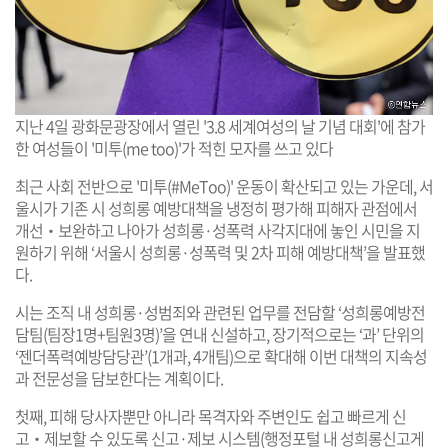
지난 4일 광화문광장에서 열린 '3.8 세계여성의 날 기념 대회'에 참가
한 여성들이 '미투(me too)'가 적힌 모자를 쓰고 있다
최근 사회 전반으로 '미투(#MeToo)' 운동이 확산되고 있는 가운데, 서
울시가 기존 시 성희롱 예방대책을 냉정히 평가해 피해자 관점에서
개선‧보완하고 나아가 성희롱·성폭력 사각지대에 놓인 시민을 지
원하기 위해 ‘서울시 성희롱·성폭력 및 2차 피해 예방대책’을 발표했
다.
시는 조직 내 성희롱·성범죄와 관련된 업무를 전담할 ‘성희롱예방전
담팀(팀장1명+팀원3명)’을 연내 신설하고, 장기적으로는 ‘과’ 단위의
‘젠더폭력예방담당관’(1개과, 4개팀)으로 확대해 이번 대책의 지속성
과 전문성을 담보한다는 계획이다.
첫째, 피해 당사자뿐만 아니라 목격자와 주변인도 쉽고 빠르게 신
고‧제보할 수 있도록 신고·제보 시스템(행정포털 내 성희롱신고게