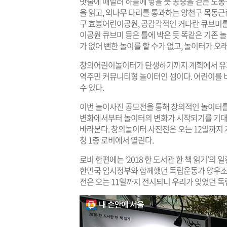
밧줄에 매달려 하늘에 닿을 듯 공중을 걷는 도봉구
을 읽고, 외나무 다리를 통과하는 양천구 목동
구 효봉어린이공원, 공감각적인 커다란 큐브미
이공원 큐브미 등은 틀에 박은 듯 똑같은 기존 
가 없어 뻔한 놀이를 할 수가 없고, 놀이터가 오
창의어린이놀이터가 탄생하기까지 계획에서 유지
역주민 커뮤니티형 놀이터인 셈이다. 어린이를 비
수 있다.
이번 놀이사진 공모전을 통해 창의적인 놀이터를
변화에서부터 놀이터의 변화가 시작되기를 기대하
바라본다. 창의놀이터 사진전은 오는 12일까지 
청 1층 로비에서 열린다.
로비 한편에는 ‘2018 한 도서관 한 책 읽기’의
한민국 임시정부와 함께했던 독립운동가 양우조,
전은 오는 11일까지 전시되니 우리가 잊었던 