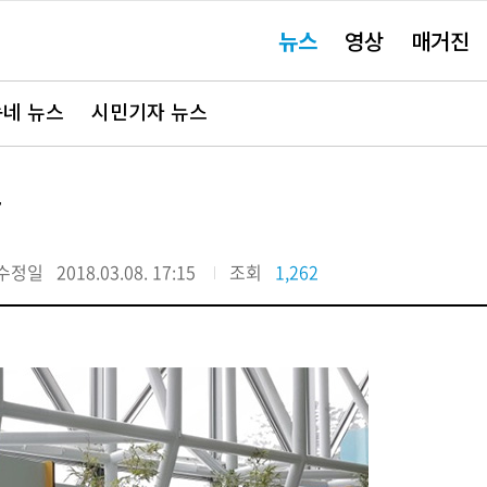
주
뉴스
영상
매거진
요
서
비
스
바
네 뉴스
시민기자 뉴스
로
가
기"
착
수정일
2018.03.08. 17:15
조회
1,262