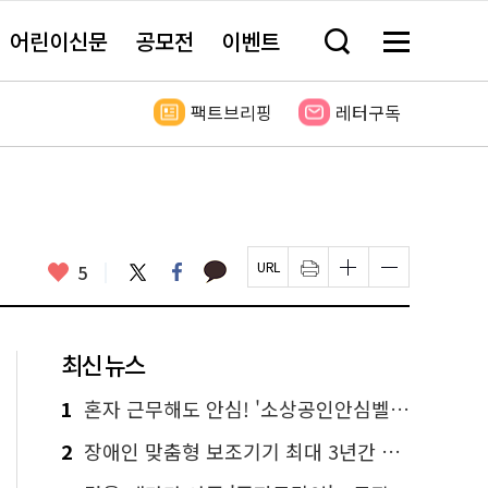
어린이신문
공모전
이벤트
검
메
색
뉴
창
전
열
체
팩트브리핑
레터구독
기
보
기
카
좋
트
페
5
페
인
글
글
카
위
이
아
이
쇄
자
자
오
터
스
요
지
하
크
크
톡
북
U
기
기
기
R
새
크
작
L
창
게
게
최신 뉴스
복
열
변
변
사
림
경
경
하
하
1
혼자 근무해도 안심! '소상공인안심벨' 신청하세요
기
기
2
장애인 맞춤형 보조기기 최대 3년간 무상 대여…삶의 질 높인다