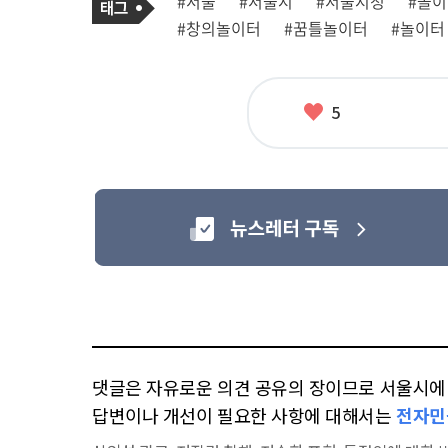
#서울
#서울시
#서울시청
#놀
사
그
관
#창의놀이터
#꿈틀놀이터
#놀이터
련
태
그
좋
5
아
요
댓글은 자유로운 의견 공유의 장이므로 서울시에 대
답변이나 개선이 필요한 사항에 대해서는
전자민