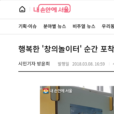
본
페
문
이
뉴
바
지
스
로
상
룸
가
단
뉴
기
으
스
로
기획·이슈
분야별 뉴스
비주얼 뉴스
우리동
주
이
요
동
서
비
스
행복한 '창의놀이터' 순간 포
바
로
가
기
시민기자 방윤희
발행일
2018.03.08. 16:59