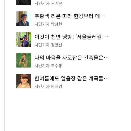
시민기자 권기윤
주황색 리본 따라 한강부터 메타세쿼이아 숲길까지…서울둘레길 15코스
시민기자 박상현
이것이 천연 냉방! '서울둘레길 9코스'로 숲속 피서 떠나볼까
시민기자 정향선
나의 마음을 사로잡은 건축물은? '서울시 건축상' 수상작 공개!
시민기자 조수봉
한여름에도 얼음장 같은 계곡물! 서울 '진관사 계곡'이 천국이네~
시민기자 양지영