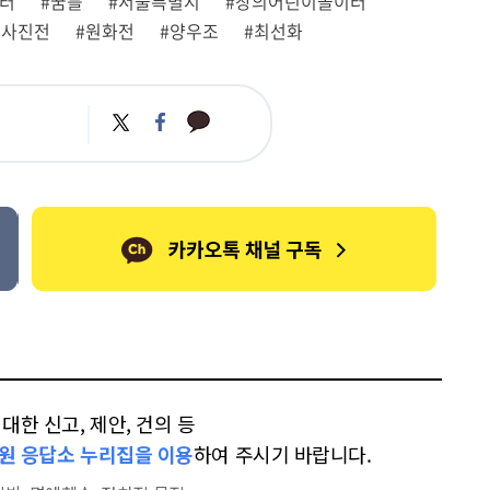
이터
#꿈틀
#서울특별시
#창의어린이놀이터
 사진전
#원화전
#양우조
#최선화
카
트
페
카
위
이
오
터
스
톡
북
한 신고, 제안, 건의 등
원 응답소 누리집을 이용
하여 주시기 바랍니다.