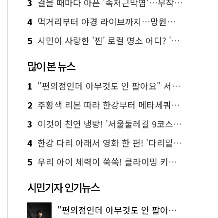
3
걸을 때마다 아픈 '족저근막염'…무작정 참지 말고 '이것' 해보세요!
4
먹거리부터 야경 라이브까지…망원한강공원 알짜 코스
5
시민이 사랑한 '찐' 로컬 명소 어디? '서울에디션25' 추천 코스
많이 본 뉴스
1
"편의점인데 아무것도 안 팔아요" 서울에서 가장 특별한 편의점의 정체
2
주황색 리본 따라 한강부터 메타세쿼이아 숲길까지…서울둘레길 15코스
3
이것이 천연 냉방! '서울둘레길 9코스'로 숲속 피서 떠나볼까
4
한강 다리 아래서 영화 한 편! '다리밑 영화관' 무료 상영
5
우리 아이 체력이 쑥쑥! 클라이밍 키즈카페·어린이 체력장
시민기자 인기뉴스
"편의점인데 아무것도 안 팔아요" 서울에서 가장 특별한 편의점의 정체