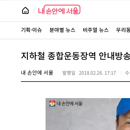
본
페
문
이
뉴
바
지
스
로
상
룸
가
단
뉴
기
으
스
로
기획·이슈
분야별 뉴스
비주얼 뉴스
우리동
주
이
요
동
서
비
스
지하철 종합운동장역 안내방송 
바
로
가
기
내 손안에 서울
발행일
2018.02.26. 17:17
수