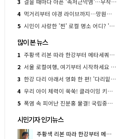
3
걸을 때마다 아픈 '족저근막염'…무작정 참지 말고 '이것' 해보세요!
4
먹거리부터 야경 라이브까지…망원한강공원 알짜 코스
5
시민이 사랑한 '찐' 로컬 명소 어디? '서울에디션25' 추천 코스
많이 본 뉴스
1
주황색 리본 따라 한강부터 메타세쿼이아 숲길까지…서울둘레길 15코스
2
서울 로컬여행, 여기부터 시작하세요 '서울에디션25'
3
한강 다리 아래서 영화 한 편! '다리밑 영화관' 무료 상영
4
우리 아이 체력이 쑥쑥! 클라이밍 키즈카페·어린이 체력장
5
폭염 속 피어난 진분홍 물결! 국립중앙박물관 배롱나무 명소
시민기자 인기뉴스
주황색 리본 따라 한강부터 메타세쿼이아 숲길까지…서울둘레길 15코스