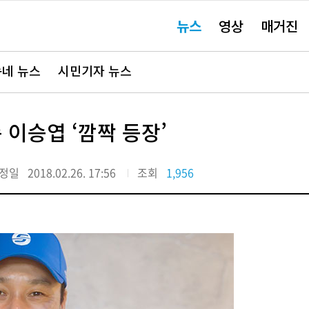
주
뉴스
영상
매거진
요
서
비
스
바
네 뉴스
시민기자 뉴스
로
가
기"
이승엽 ‘깜짝 등장’
정일
2018.02.26. 17:56
조회
1,956