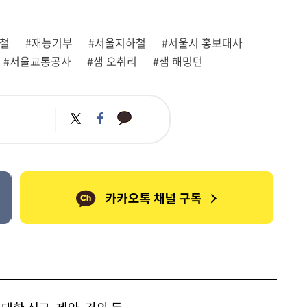
하철
#재능기부
#서울지하철
#서울시 홍보대사
#서울교통공사
#샘 오취리
#샘 해밍턴
카
트
페
카
위
이
오
터
스
톡
북