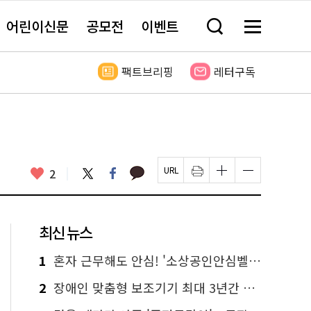
어린이신문
공모전
이벤트
검
메
색
뉴
창
전
열
체
팩트브리핑
레터구독
기
보
기
카
좋
트
페
2
페
인
글
글
카
위
이
아
이
쇄
자
자
오
터
스
요
지
하
크
크
톡
북
U
기
기
기
R
새
크
작
L
창
게
게
최신 뉴스
복
열
변
변
사
림
경
경
하
하
1
혼자 근무해도 안심! '소상공인안심벨' 신청하세요
기
기
2
장애인 맞춤형 보조기기 최대 3년간 무상 대여…삶의 질 높인다