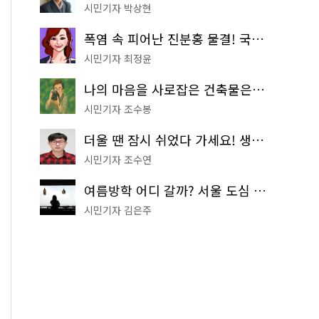
시민기자 박상현
폭염 속 피어난 진분홍 물결! 국립중앙박물관 배롱나무 명소
시민기자 최정윤
나의 마음을 사로잡은 건축물은? '서울시 건축상' 수상작 공개!
시민기자 조수봉
더울 땐 잠시 쉬었다 가세요! 생수 냉장고부터 해피소·무더위쉼터까지
시민기자 조수연
여름방학 어디 갈까? 서울 도심 무료 실내 여행 코스 추천
시민기자 김은주