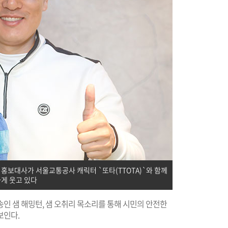
 홍보대사가 서울교통공사 캐릭터 `또타(TTOTA)`와 함께
게 웃고 있다
인 샘 해밍턴, 샘 오취리 목소리를 통해 시민의 안전한
보인다.