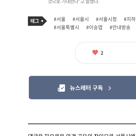
것으로 기대한다”고 말했다.
기
태
#서울
#서울시
#서울시청
#지
사
그
관
#서울특별시
#이승엽
#안내방송
련
태
그
좋
2
아
요