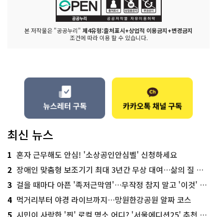
본 저작물은 "공공누리"
제4유형:출처표시+상업적 이용금지+변경금지
조건에 따라 이용 할 수 있습니다.
최신 뉴스
1
혼자 근무해도 안심! '소상공인안심벨' 신청하세요
2
장애인 맞춤형 보조기기 최대 3년간 무상 대여…삶의 질 높인다
3
걸을 때마다 아픈 '족저근막염'…무작정 참지 말고 '이것' 해보세요!
4
먹거리부터 야경 라이브까지…망원한강공원 알짜 코스
5
시민이 사랑한 '찐' 로컬 명소 어디? '서울에디션25' 추천 코스