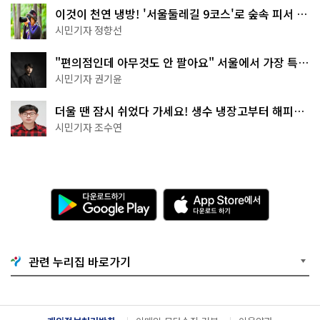
이것이 천연 냉방! '서울둘레길 9코스'로 숲속 피서 떠
나볼까
시민기자 정향선
"편의점인데 아무것도 안 팔아요" 서울에서 가장 특별
한 편의점의 정체
시민기자 권기윤
더울 땐 잠시 쉬었다 가세요! 생수 냉장고부터 해피소
·무더위쉼터까지
시민기자 조수연
다
A
운
p
로
p
드
S
하
t
기
o
관련 누리집 바로가기
G
r
o
e
o
에
g
서
l
다