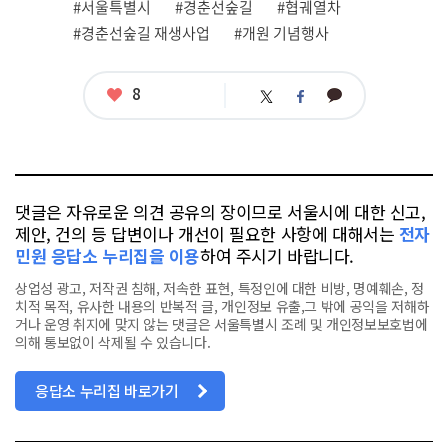
관
#서울특별시
#경춘선숲길
#협궤열차
련
#경춘선숲길 재생사업
#개원 기념행사
태
그
좋
8
카
트
페
아
카
위
이
요
오
터
스
톡
북
댓글은 자유로운 의견 공유의 장이므로 서울시에 대한 신고,
제안, 건의 등 답변이나 개선이 필요한 사항에 대해서는
전자
민원 응답소 누리집을 이용
하여 주시기 바랍니다.
상업성 광고, 저작권 침해, 저속한 표현, 특정인에 대한 비방, 명예훼손, 정
치적 목적, 유사한 내용의 반복적 글, 개인정보 유출,그 밖에 공익을 저해하
거나 운영 취지에 맞지 않는 댓글은 서울특별시 조례 및 개인정보보호법에
의해 통보없이 삭제될 수 있습니다.
응답소 누리집 바로가기