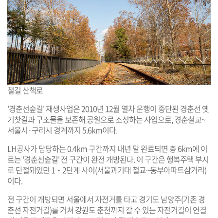
철길 산책로
'경춘선숲길' 재생사업은 2010년 12월 열차 운행이 중단된 경춘선 옛
기찻길과 구조물을 보존해 공원으로 조성하는 사업으로, 경춘철교~
서울시·구리시 경계까지 5.6km이다.
LH공사가 담당하는 0.4km 구간까지 내년 말 완료되면 총 6km에 이
르는 '경춘선숲길' 전 구간이 완전 개방된다. 이 구간은 행복주택 부지
로 단절돼있던 1‧2단계 사이(서울과기대 철교~동부아파트삼거리)
이다.
전 구간이 개방되면 서울에서 자전거를 타고 경기도 남양주(기존 경
춘선 자전거길)를 거쳐 강원도 춘천까지 갈 수 있는 자전거길이 연결