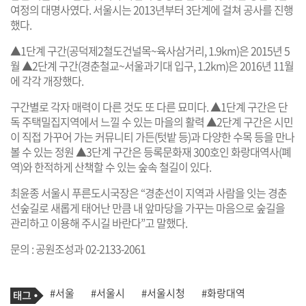
여정의 대명사였다. 서울시는 2013년부터 3단계에 걸쳐 공사를 진행
했다.
▲1단계 구간(공덕제2철도건널목~육사삼거리, 1.9km)은 2015년 5
월 ▲2단계 구간(경춘철교~서울과기대 입구, 1.2km)은 2016년 11월
에 각각 개장했다.
구간별로 각자 매력이 다른 것도 또 다른 묘미다. ▲1단계 구간은 단
독 주택밀집지역에서 느낄 수 있는 마을의 활력 ▲2단계 구간은 시민
이 직접 가꾸어 가는 커뮤니티 가든(텃밭 등)과 다양한 수목 등을 만나
볼 수 있는 정원 ▲3단계 구간은 등록문화재 300호인 화랑대역사(폐
역)와 한적하게 산책할 수 있는 숲속 철길이 있다.
최윤종 서울시 푸른도시국장은 “경춘선이 지역과 사람을 잇는 경춘
선숲길로 새롭게 태어난 만큼 내 앞마당을 가꾸는 마음으로 숲길을
관리하고 이용해 주시길 바란다”고 말했다.
문의 : 공원조성과 02-2133-2061
기
태
#서울
#서울시
#서울시청
#화랑대역
사
그