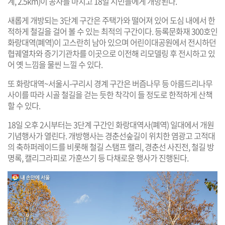
계, 2.5km)이 공사를 마치고 18일 시민들에게 개방된다.
새롭게 개방되는 3단계 구간은 주택가와 떨어져 있어 도심 내에서 한
적하게 철길을 걸어 볼 수 있는 최적의 구간이다. 등록문화재 300호인
화랑대역(폐역)이 고스란히 남아 있으며 어린이대공원에서 전시하던
협궤열차와 증기기관차를 이곳으로 이전해 리모델링 후 전시하고 있
어 옛 느낌을 물씬 느낄 수 있다.
또 화랑대역~서울시-구리시 경계 구간은 버즘나무 등 아름드리나무
사이를 따라 시골 철길을 걷는 듯한 착각이 들 정도로 한적하게 산책
할 수 있다.
18일 오후 2시부터는 3단계 구간인 화랑대역사(폐역) 일대에서 개원
기념행사가 열린다. 개방행사는 경춘선숲길이 위치한 염광고 고적대
의 축하퍼레이드를 비롯해 철길 스탬프 랠리, 경춘선 사진전, 철길 방
명록, 캘리그라피로 가훈쓰기 등 다채로운 행사가 진행된다.