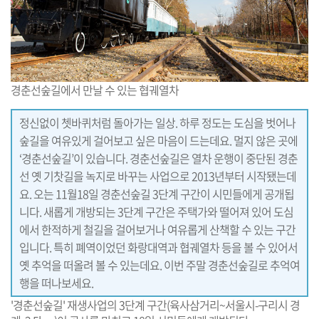
경춘선숲길에서 만날 수 있는 협궤열차
정신없이 쳇바퀴처럼 돌아가는 일상. 하루 정도는 도심을 벗어나
숲길을 여유있게 걸어보고 싶은 마음이 드는데요. 멀지 않은 곳에
‘경춘선숲길’이 있습니다. 경춘선숲길은 열차 운행이 중단된 경춘
선 옛 기찻길을 녹지로 바꾸는 사업으로 2013년부터 시작됐는데
요. 오는 11월18일 경춘선숲길 3단계 구간이 시민들에게 공개됩
니다. 새롭게 개방되는 3단계 구간은 주택가와 떨어져 있어 도심
에서 한적하게 철길을 걸어보거나 여유롭게 산책할 수 있는 구간
입니다. 특히 폐역이었던 화랑대역과 협궤열차 등을 볼 수 있어서
옛 추억을 떠올려 볼 수 있는데요. 이번 주말 경춘선숲길로 추억여
행을 떠나보세요.
'경춘선숲길' 재생사업의 3단계 구간(육사삼거리~서울시-구리시 경