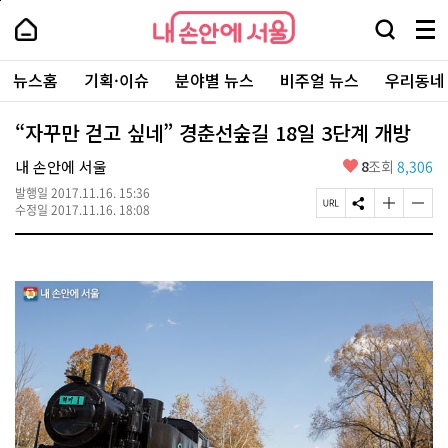
본
페
내
문
이
내
손
검
메
바
지
손
안
색
뉴
로
상
안
주
에
창
전
가
단
에
뉴스홈
기획·이슈
분야별 뉴스
비주얼 뉴스
우리동네
요
서
열
체
기
으
서
서
울
기
보
로
울
비
기
이
-
“자꾸만 걷고 싶네” 경춘선숲길 18일 3단계 개방
스
동
서
바
울
좋
내 손안에 서울
8
조회
8,306
로
시
아
가
대
발행일
2017.11.16. 15:36
요
기
페
S
글
글
표
수정일
2017.11.16. 18:08
이
N
자
자
소
지
S
크
크
통
U
공
기
기
포
R
유
크
작
털
L
하
게
게
복
기
변
변
사
경
경
하
하
기
기