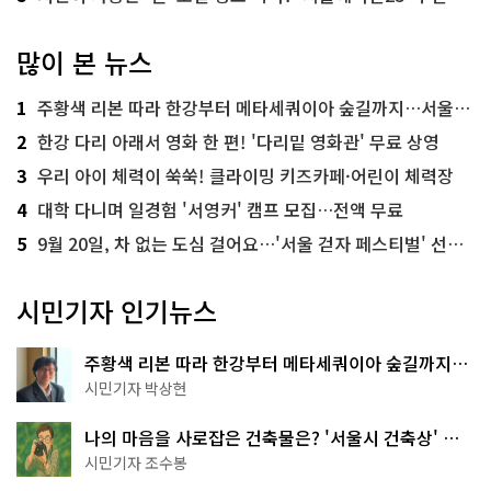
많이 본 뉴스
1
주황색 리본 따라 한강부터 메타세쿼이아 숲길까지…서울둘레길 15코스
2
한강 다리 아래서 영화 한 편! '다리밑 영화관' 무료 상영
3
우리 아이 체력이 쑥쑥! 클라이밍 키즈카페·어린이 체력장
4
대학 다니며 일경험 '서영커' 캠프 모집…전액 무료
5
9월 20일, 차 없는 도심 걸어요…'서울 걷자 페스티벌' 선착순 5천명
시민기자 인기뉴스
주황색 리본 따라 한강부터 메타세쿼이아 숲길까지…
서울둘레길 15코스
시민기자 박상현
나의 마음을 사로잡은 건축물은? '서울시 건축상' 수
상작 공개!
시민기자 조수봉