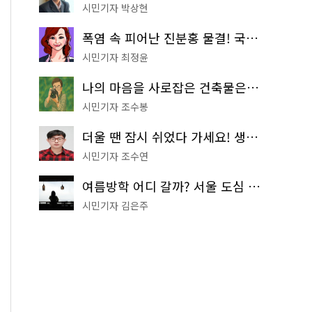
시민기자 박상현
폭염 속 피어난 진분홍 물결! 국립중앙박물관 배롱나무 명소
시민기자 최정윤
나의 마음을 사로잡은 건축물은? '서울시 건축상' 수상작 공개!
시민기자 조수봉
더울 땐 잠시 쉬었다 가세요! 생수 냉장고부터 해피소·무더위쉼터까지
시민기자 조수연
여름방학 어디 갈까? 서울 도심 무료 실내 여행 코스 추천
시민기자 김은주