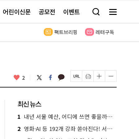
어린이신문
공모전
이벤트
검
메
색
뉴
창
전
열
체
팩트브리핑
레터구독
기
보
기
카
좋
트
페
2
페
인
글
글
카
위
이
아
이
쇄
자
자
오
터
스
요
지
하
크
크
톡
북
U
기
기
기
R
새
크
작
L
창
게
게
최신 뉴스
복
열
변
변
사
림
경
경
하
하
1
내년 서울 예산, 어디에 쓰면 좋을까요? 온라인 투표
기
기
2
영화·AI 등 192개 강좌 쏟아진다! 서울시민대학 선착순 신청