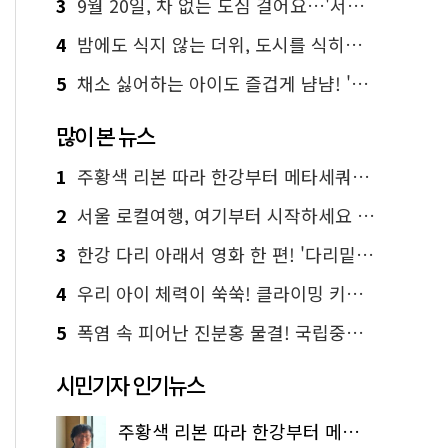
3
9월 20일, 차 없는 도심 걸어요…'서울 걷자 페스티벌' 선착순 5천명
4
밤에도 식지 않는 더위, 도시를 식히는 시원한 해법은?
5
채소 싫어하는 아이도 즐겁게 냠냠! '찾아가는 서울시 식생활 교육' 현장
많이 본 뉴스
1
주황색 리본 따라 한강부터 메타세쿼이아 숲길까지…서울둘레길 15코스
2
서울 로컬여행, 여기부터 시작하세요 '서울에디션25'
3
한강 다리 아래서 영화 한 편! '다리밑 영화관' 무료 상영
4
우리 아이 체력이 쑥쑥! 클라이밍 키즈카페·어린이 체력장
5
폭염 속 피어난 진분홍 물결! 국립중앙박물관 배롱나무 명소
시민기자 인기뉴스
주황색 리본 따라 한강부터 메타세쿼이아 숲길까지…서울둘레길 15코스