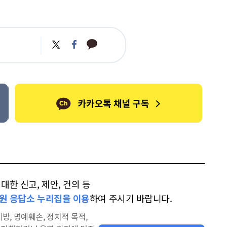
카
트
페
카
위
이
오
터
스
톡
북
한 신고, 제안, 건의 등
원 응답소 누리집을 이용
하여 주시기 바랍니다.
방, 명예훼손, 정치적 목적,