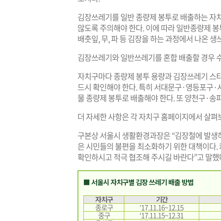
김장쓰레기를 일반 종량제 봉투로 배출하는 자
않도록 주의해야 한다. 이에 따라 일반종량제 
배춧잎, 무, 파 등 김장을 하는 과정에서 나온 
김장쓰레기와 일반쓰레기를 혼합 배출할 경우 
자치구마다 종량제 봉투 용량과 김장쓰레기 스티
드시 확인해야 한다. 특히 서대문구·영등포구·
물 종량제 봉투로 배출해야 한다. 또 양천구·
더 자세한 사항은 각 자치구 홈페이지에서 살펴
구본상 서울시 생활환경과장은 “김장철에 발생
은 시민들의 불편을 최소화하기 위한 대책이다.
확인하시고 적극 협조해 주시길 바란다”고 말했
■ 서울시 자치구별 김장 쓰레기 배출 방법
자치구
기간
종로구
‘17.11.16~12.15
중구
‘17.11.15~12.31