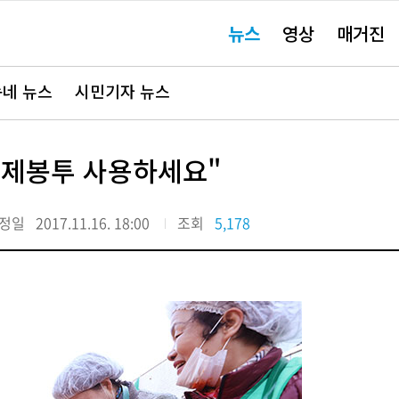
주
뉴스
영상
매거진
요
서
비
스
바
네 뉴스
시민기자 뉴스
로
가
기"
량제봉투 사용하세요"
정일
2017.11.16. 18:00
조회
5,178