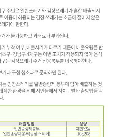
치구 주민은 일반쓰레기와 김장쓰레기가 혼합 배출되지
봉투 이용이 허용되는 김장 쓰레기는 소금에 절이지 않은
생쓰레기에 한한다.
수거가 불가능하고 과태료가 부과된다.
커 부착 여부, 배출시기가 다르기 때문에 배출요령을 반
서초구·강남구 4개구는 이번 조치가 적용되지 않아 음식
송파구는 김장쓰레기 수거 전용봉투를 이용해야한다.
보거나 구청 청소과로 문의하면 된다.
하는 김장쓰레기를 일반종량제 봉투에 담아 배출하는 것
 쾌적한 환경을 위해 시민들께서 자치구별 배출방법을 꼭
다.
배출 방법
용량
일반종량제봉투
제한없음
일반종량제봉투(김장 스티커)
10ℓ,20ℓ