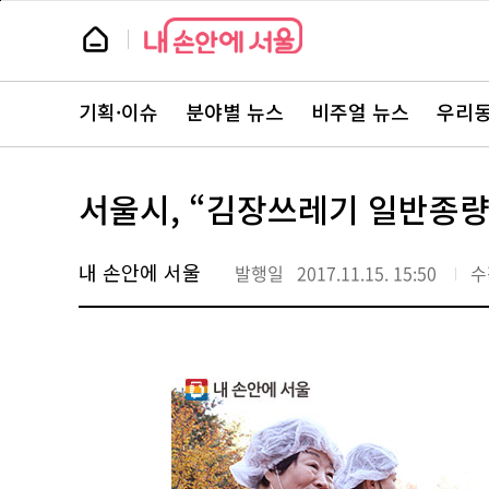
본
페
문
이
뉴
바
지
스
로
상
룸
가
단
뉴
기
으
스
로
기획·이슈
분야별 뉴스
비주얼 뉴스
우리동
주
이
요
동
서
비
스
서울시, “김장쓰레기 일반종
바
로
가
기
내 손안에 서울
발행일
2017.11.15. 15:50
수