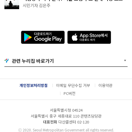
추천
시민기자 김은주
다
A
운
p
로
p
드
S
하
t
기
o
관련 누리집 바로가기
G
r
o
e
o
에
g
서
l
다
개인정보처리방침
이메일 무단수집 거부
이용약관
e
운
P
로
PC버전
l
드
a
하
y
기
서울특별시청 04524
서울특별시 중구 세종대로 110 콘텐츠담당관
대표전화
다산콜센터
02-120
ⓒ
2020. Seoul Metropolitan Government all rights reserved.