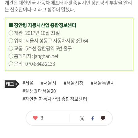
개관은 대한민국 자동차 애프터마켓 중심지인 장안평의 부활을 알리
는 신호탄이다”이라고 힘주어 말했다.
■ 장안평 자동차산업 종합정보센터
○ 개관 : 2017년 10월 21일
○ 위치 : 서울시 성동구 자동차시장 3길 64
○ 교통 : 5호선 장한평역 6번 출구
○ 홈페이지 :
janghan.net
○ 문의 : 070-8842-2133
기
태
#서울
#서울시
#서울시청
#서울특별시
사
그
관
#잘생겼다서울20
련
#장안평 자동차산업 종합정보센터
태
그
좋
3
카
트
페
아
카
위
이
요
오
터
스
톡
북