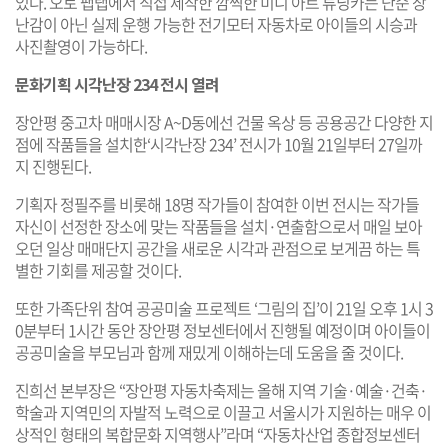
있다. 오토 팹랩에서 직접 제작한 깜찍한 미니 아트 튜닝카는 단순 장
난감이 아닌 실제 운행 가능한 전기모터 자동차로 아이들의 시승과
사진촬영이 가능하다.
문화기획 시각난장 234 전시 열려
장안평 중고차 매매시장 A~D동에선 건물 옥상 등 공용공간 다양한 지
점에 작품들을 설치한‘시각난장 234’ 전시가 10월 21일부터 27일까
지 진행된다.
기획자 정필주를 비롯해 18명 작가들이 참여한 이번 전시는 작가들
자신이 선정한 장소에 맞는 작품들을 설치·연출함으로서 매일 보아
오던 일상 매매단지 공간을 새로운 시각과 관점으로 보게끔 하는 특
별한 기회를 제공할 것이다.
또한 가족단위 참여 공공미술 프로젝트 ‘그림의 집’이 21일 오후 1시 3
0분부터 1시간 동안 장안평 정보센터에서 진행될 예정이며 아이들이
공공미술을 부모님과 함께 재밌게 이해하는데 도움을 줄 것이다.
진희선 본부장은 “장안평 자동차축제는 올해 지역 기술·예술·건축·
학술과 지역민의 자발적 노력으로 이끌고 서울시가 지원하는 매우 이
상적인 형태의 복합문화 지역행사”라며 “자동차산업 종합정보센터