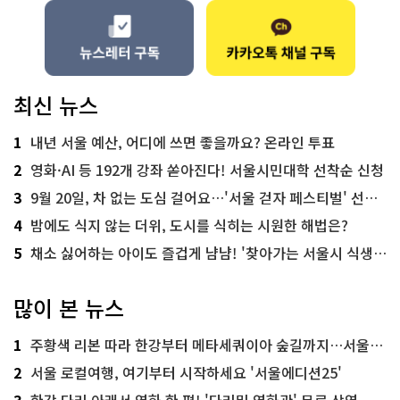
최신 뉴스
1
내년 서울 예산, 어디에 쓰면 좋을까요? 온라인 투표
2
영화·AI 등 192개 강좌 쏟아진다! 서울시민대학 선착순 신청
3
9월 20일, 차 없는 도심 걸어요…'서울 걷자 페스티벌' 선착순 5천명
4
밤에도 식지 않는 더위, 도시를 식히는 시원한 해법은?
5
채소 싫어하는 아이도 즐겁게 냠냠! '찾아가는 서울시 식생활 교육' 현장
많이 본 뉴스
1
주황색 리본 따라 한강부터 메타세쿼이아 숲길까지…서울둘레길 15코스
2
서울 로컬여행, 여기부터 시작하세요 '서울에디션25'
3
한강 다리 아래서 영화 한 편! '다리밑 영화관' 무료 상영