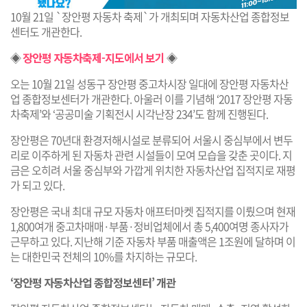
10월 21일 `장안평 자동차 축제`가 개최되며 자동차산업 종합정보
센터도 개관한다.
◈
장안평 자동차축제-지도에서 보기
◈
오는 10월 21일 성동구 장안평 중고차시장 일대에 장안평 자동차산
업 종합정보센터가 개관한다. 아울러 이를 기념해 ‘2017 장안평 자동
차축제’와 ‘공공미술 기획전시 시각난장 234’도 함께 진행된다.
장안평은 70년대 환경저해시설로 분류되어 서울시 중심부에서 변두
리로 이주하게 된 자동차 관련 시설들이 모여 모습을 갖춘 곳이다. 지
금은 오히려 서울 중심부와 가깝게 위치한 자동차산업 집적지로 재평
가 되고 있다.
장안평은 국내 최대 규모 자동차 애프터마켓 집적지를 이뤘으며 현재
1,800여개 중고차매매·부품·정비업체에서 총 5,400여명 종사자가
근무하고 있다. 지난해 기준 자동차 부품 매출액은 1조원에 달하며 이
는 대한민국 전체의 10%를 차지하는 규모다.
‘장안평 자동차산업 종합정보센터’ 개관