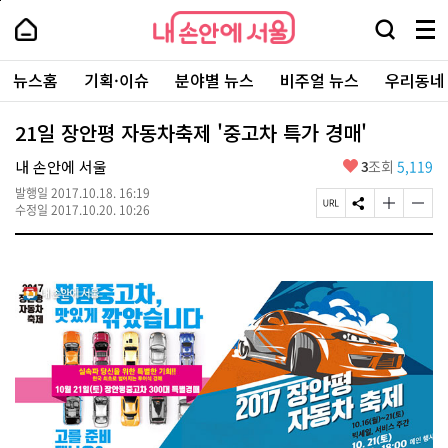
본
페
내
문
이
내
손
검
메
바
지
손
안
색
뉴
로
상
안
주
에
창
전
가
단
에
뉴스홈
기획·이슈
분야별 뉴스
비주얼 뉴스
우리동네
요
서
열
체
기
으
서
서
울
기
보
로
울
비
기
이
-
21일 장안평 자동차축제 '중고차 특가 경매'
스
동
서
바
울
좋
내 손안에 서울
3
조회
5,119
로
시
아
가
대
발행일
2017.10.18. 16:19
요
기
페
S
글
글
표
수정일
2017.10.20. 10:26
이
N
자
자
소
지
S
크
크
통
U
공
기
기
포
R
유
크
작
털
L
하
게
게
복
기
변
변
사
경
경
하
하
기
기