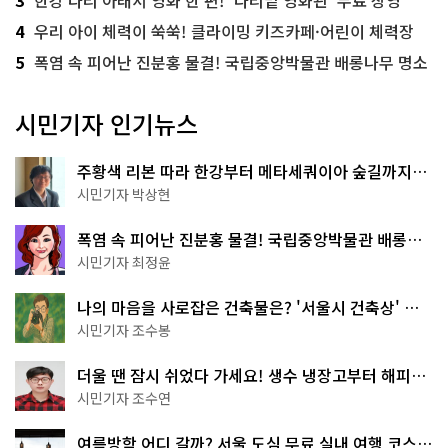
4
우리 아이 체력이 쑥쑥! 클라이밍 키즈카페·어린이 체력장
5
폭염 속 피어난 진분홍 물결! 국립중앙박물관 배롱나무 명소
시민기자 인기뉴스
주황색 리본 따라 한강부터 메타세쿼이아 숲길까지…
서울둘레길 15코스
시민기자 박상현
폭염 속 피어난 진분홍 물결! 국립중앙박물관 배롱나
무 명소
시민기자 최정윤
나의 마음을 사로잡은 건축물은? '서울시 건축상' 수
상작 공개!
시민기자 조수봉
더울 땐 잠시 쉬었다 가세요! 생수 냉장고부터 해피소
·무더위쉼터까지
시민기자 조수연
여름방학 어디 갈까? 서울 도심 무료 실내 여행 코스