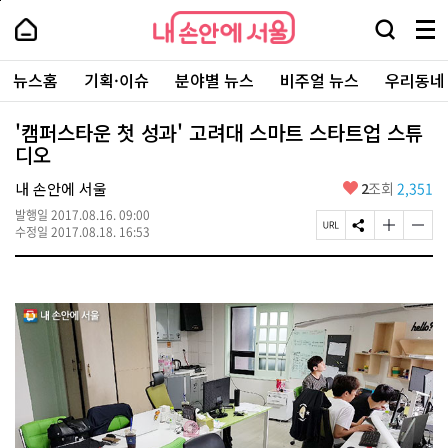
본
페
내
문
이
내
손
검
메
바
지
손
안
색
뉴
로
상
안
주
에
창
전
가
단
에
뉴스홈
기획·이슈
분야별 뉴스
비주얼 뉴스
우리동네
요
서
열
체
기
으
서
서
울
기
보
로
울
비
기
이
-
'캠퍼스타운 첫 성과' 고려대 스마트 스타트업 스튜
스
동
서
디오
바
울
로
시
가
좋
내 손안에 서울
2
조회
2,351
대
기
아
표
발행일
2017.08.16. 09:00
요
소
페
S
글
글
수정일
2017.08.18. 16:53
통
이
N
자
자
포
지
S
크
크
털
U
공
기
기
R
유
크
작
L
하
게
게
복
기
변
변
사
경
경
하
하
기
기