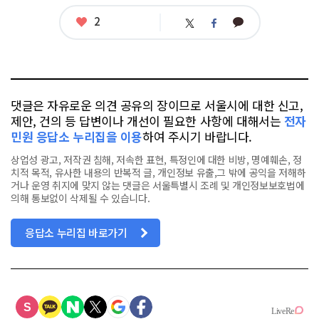
좋
2
카
트
페
아
카
위
이
요
오
터
스
톡
북
댓글은 자유로운 의견 공유의 장이므로 서울시에 대한 신고,
제안, 건의 등 답변이나 개선이 필요한 사항에 대해서는
전자
민원 응답소 누리집을 이용
하여 주시기 바랍니다.
상업성 광고, 저작권 침해, 저속한 표현, 특정인에 대한 비방, 명예훼손, 정
치적 목적, 유사한 내용의 반복적 글, 개인정보 유출,그 밖에 공익을 저해하
거나 운영 취지에 맞지 않는 댓글은 서울특별시 조례 및 개인정보보호법에
의해 통보없이 삭제될 수 있습니다.
응답소 누리집 바로가기