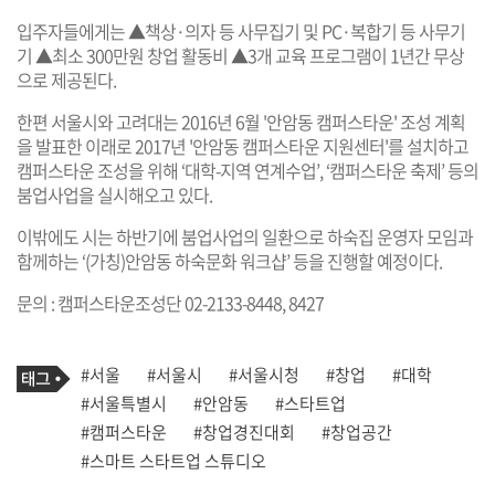
입주자들에게는 ▲책상·의자 등 사무집기 및 PC·복합기 등 사무기
기 ▲최소 300만원 창업 활동비 ▲3개 교육 프로그램이 1년간 무상
으로 제공된다.
한편 서울시와 고려대는 2016년 6월 '안암동 캠퍼스타운' 조성 계획
을 발표한 이래로 2017년 '안암동 캠퍼스타운 지원센터'를 설치하고
캠퍼스타운 조성을 위해 ‘대학-지역 연계수업’, ‘캠퍼스타운 축제’ 등의
붐업사업을 실시해오고 있다.
이밖에도 시는 하반기에 붐업사업의 일환으로 하숙집 운영자 모임과
함께하는 ‘(가칭)안암동 하숙문화 워크샵’ 등을 진행할 예정이다.
문의 : 캠퍼스타운조성단 02-2133-8448, 8427
기
태
#서울
#서울시
#서울시청
#창업
#대학
사
그
관
#서울특별시
#안암동
#스타트업
련
#캠퍼스타운
#창업경진대회
#창업공간
태
그
#스마트 스타트업 스튜디오