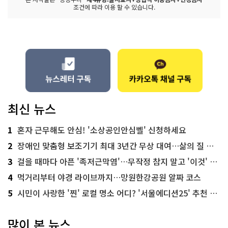
조건에 따라 이용 할 수 있습니다.
최신 뉴스
1
혼자 근무해도 안심! '소상공인안심벨' 신청하세요
2
장애인 맞춤형 보조기기 최대 3년간 무상 대여…삶의 질 높인다
3
걸을 때마다 아픈 '족저근막염'…무작정 참지 말고 '이것' 해보세요!
4
먹거리부터 야경 라이브까지…망원한강공원 알짜 코스
5
시민이 사랑한 '찐' 로컬 명소 어디? '서울에디션25' 추천 코스
많이 본 뉴스