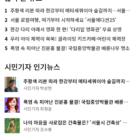
1
주황색 리본 따라 한강부터 메타세쿼이아 숲길까지…서울둘레길 15코스
2
서울 로컬여행, 여기부터 시작하세요 '서울에디션25'
3
한강 다리 아래서 영화 한 편! '다리밑 영화관' 무료 상영
4
우리 아이 체력이 쑥쑥! 클라이밍 키즈카페·어린이 체력장
5
폭염 속 피어난 진분홍 물결! 국립중앙박물관 배롱나무 명소
시민기자 인기뉴스
주황색 리본 따라 한강부터 메타세쿼이아 숲길까지…
서울둘레길 15코스
시민기자 박상현
폭염 속 피어난 진분홍 물결! 국립중앙박물관 배롱나
무 명소
시민기자 최정윤
나의 마음을 사로잡은 건축물은? '서울시 건축상' 수
상작 공개!
시민기자 조수봉