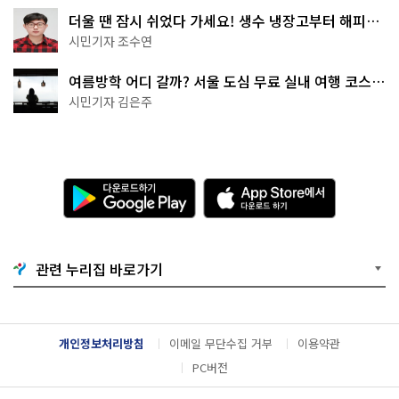
더울 땐 잠시 쉬었다 가세요! 생수 냉장고부터 해피소
·무더위쉼터까지
시민기자 조수연
여름방학 어디 갈까? 서울 도심 무료 실내 여행 코스
추천
시민기자 김은주
다
A
운
p
로
p
드
S
하
t
기
o
관련 누리집 바로가기
G
r
o
e
o
에
g
서
l
다
개인정보처리방침
이메일 무단수집 거부
이용약관
e
운
P
로
PC버전
l
드
a
하