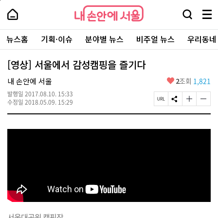
본
페
내
문
이
내
손
검
메
바
지
손
안
색
뉴
로
상
안
주
에
창
전
가
단
에
뉴스홈
기획·이슈
분야별 뉴스
비주얼 뉴스
우리동네
요
서
열
체
기
으
서
서
울
기
보
로
울
비
기
이
-
[영상] 서울에서 감성캠핑을 즐기다
스
동
서
바
울
좋
내 손안에 서울
2
조회
1,821
로
시
아
가
대
발행일
2017.08.10. 15:33
요
기
페
S
글
글
표
수정일
2018.05.09. 15:29
이
N
자
자
소
지
S
크
크
통
U
공
기
기
포
R
유
크
작
털
L
하
게
게
복
기
변
변
사
경
경
하
하
기
기
서울대공원 캠핑장