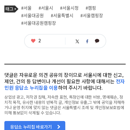
기
태
#서울
#서울시
#서울시청
#캠핑
사
그
관
#서울대공원
#서울특별시
#서울캠핑장
련
#서울대공원캠핑장
태
그
좋
2
카
트
페
아
카
위
이
요
오
터
스
톡
북
댓글은 자유로운 의견 공유의 장이므로 서울시에 대한 신고,
제안, 건의 등 답변이나 개선이 필요한 사항에 대해서는
전자
민원 응답소 누리집을 이용
하여 주시기 바랍니다.
상업성 광고, 저작권 침해, 저속한 표현, 특정인에 대한 비방, 명예훼손, 정
치적 목적, 유사한 내용의 반복적 글, 개인정보 유출,그 밖에 공익을 저해하
거나 운영 취지에 맞지 않는 댓글은 서울특별시 조례 및 개인정보보호법에
의해 통보없이 삭제될 수 있습니다.
응답소 누리집 바로가기