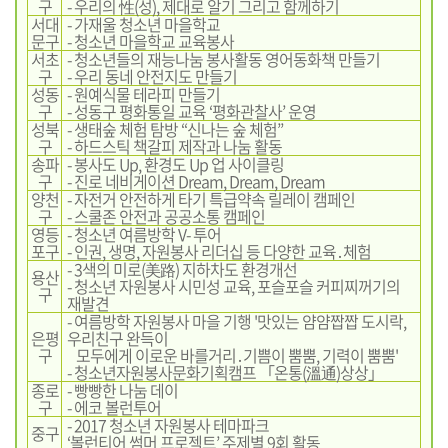
구
- 우리의 性(성), 제대로 알기 그리고 함께하기
서대
- 가재울 청소년 마을학교
문구
- 청소년 마을학교 교육봉사
서초
- 청소년들의 재능나눔 봉사활동 영어동화책 만들기
구
- 우리 동네 안전지도 만들기
성동
- 원예식물 테라피 만들기
구
- 성동구 평화통일 교육 ‘평화관찰사’ 운영
성북
- 생태숲 체험 탐방 “신나는 숲 체험”
구
- 하드스틱 책갈피 제작과 나눔 활동
송파
- 봉사도 Up, 환경도 Up 업 사이클링
구
- 진로 네비게이션 Dream, Dream, Dream
양천
- 자전거 안전하게 타기 특급약속 릴레이 캠페인
구
- 스쿨존 안전과 공공소통 캠페인
영등
- 청소년 여름방학 V- 투어
포구
- 인권, 생명, 자원봉사 리더십 등 다양한 교육․체험
- 3색의 미로(美路) 지하차도 환경개선
용산
- 청소년 자원봉사 시민성 교육, 포슬포슬 커피찌꺼기의
구
재발견
- 여름방학 자원봉사 마을 기행 '맛있는 얌얌짭짭 도시락,
은평
우리친구 완득이
구
모두에게 이로운 바를거리․기쁨이 뿜뿜, 기력이 뿜뿜'
- 청소년자원봉사문화기획캠프 「온통(溫通)상상」
종로
- 빵빵한 나눔 데이
구
- 에코 볼런투어
- 2017 청소년 자원봉사 테마파크
중구
‘볼런티어 썸머 프로젝트’ 주제별 9회 활동