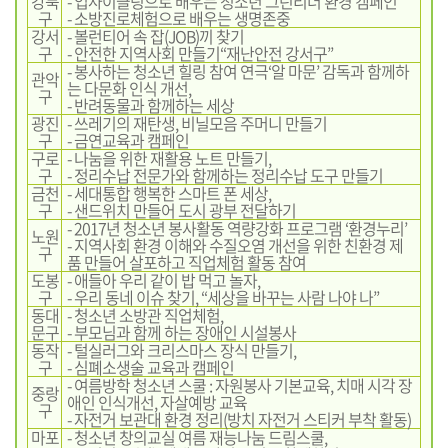
강북
- 업사이클링으로 배우는 청소년 그린리더 환경 캠페인
구
- 소방진로체험으로 배우는 생명존중
강서
- 볼런티어 속 잡(JOB)끼 찾기
구
- 안전한 지역사회 만들기“재난안전 강서구”
- 봉사하는 청소년 힐링 참여 연극‘알 마문’ 감독과 함께하
관악
는 다문화 인식 개선,
구
- 반려동물과 함께하는 세상
광진
- 쓰레기의 재탄생, 비닐모음 주머니 만들기
구
- 금연교육과 캠페인
구로
- 나눔을 위한 재활용 노트 만들기,
구
- 정리수납 전문가와 함께하는 정리수납 도구 만들기
금천
- 세대통합 행복한 스마트 폰 세상,
구
- 샌드위치 만들어 도시 광부 전달하기
- 2017년 청소년 봉사활동 역량강화 프로그램 ‘환경누리’
노원
- 지역사회 환경 이해와 수질오염 개선을 위한 친환경 제
구
품 만들어 살포하고 직업체험 활동 참여
도봉
- 애들아 우리 같이 밥 먹고 놀자,
구
- 우리 동네 이슈 찾기, “세상을 바꾸는 사람 나야 나”
동대
- 청소년 소방관 직업체험,
문구
- 부모님과 함께 하는 장애인 시설봉사
동작
- 털실러그와 크리스마스 장식 만들기,
구
- 심폐소생술 교육과 캠페인
- 여름방학 청소년 스쿨 : 자원봉사 기본교육, 치매 시각 장
중랑
애인 인식개선, 자살예방 교육
구
- 자전거 보관대 환경 정리(방치 자전거 스티커 부착 활동)
마포
- 청소년 창의교실 여름 재능나눔 드림스쿨,