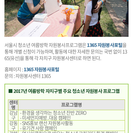
서울시 청소년 여름방학 자원봉사프로그램은
1365 자원봉사포털
을
통해 개별 신청이 가능하며, 활동에 대한 자세한 문의는 국번 없이 13
65(유선)을 통해 각 자치구 자원봉사센터로 하면 된다.
홈페이지 :
1365 자원봉사포털
문의 : 자원봉사센터 1365
■ 2017년 여름방학 자치구별 주요 청소년 자원봉사 프로그램
센터
프로그램명
명
강남
- 환경을 생각하는 청소년 잔반 ZERO
구
- 미세먼지예방․대응 캠페인
강동
- SNS홍보 랜선 자원봉사활동
구
- 유기견 사랑 캠페인