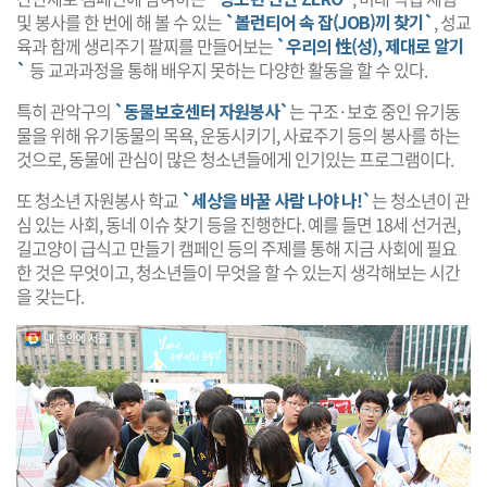
및 봉사를 한 번에 해 볼 수 있는
`볼런티어 속 잡(JOB)끼 찾기`
, 성교
육과 함께 생리주기 팔찌를 만들어보는
`우리의 性(성), 제대로 알기
`
등 교과과정을 통해 배우지 못하는 다양한 활동을 할 수 있다.
특히 관악구의
`동물보호센터 자원봉사`
는 구조·보호 중인 유기동
물을 위해 유기동물의 목욕, 운동시키기, 사료주기 등의 봉사를 하는
것으로, 동물에 관심이 많은 청소년들에게 인기있는 프로그램이다.
또 청소년 자원봉사 학교
`세상을 바꿀 사람 나야 나!`
는 청소년이 관
심 있는 사회, 동네 이슈 찾기 등을 진행한다. 예를 들면 18세 선거권,
길고양이 급식고 만들기 캠페인 등의 주제를 통해 지금 사회에 필요
한 것은 무엇이고, 청소년들이 무엇을 할 수 있는지 생각해보는 시간
을 갖는다.