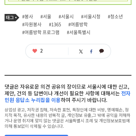
기
태
#봉사
#서울
#서울시
#서울시청
#청소년
사
그
관
#자원봉사
#1365
#여름방학
련
#여름방학 프로그램
#서울특별시
태
그
좋
2
카
트
페
아
카
위
이
요
오
터
스
톡
북
댓글은 자유로운 의견 공유의 장이므로 서울시에 대한 신고,
제안, 건의 등 답변이나 개선이 필요한 사항에 대해서는
전자
민원 응답소 누리집을 이용
하여 주시기 바랍니다.
상업성 광고, 저작권 침해, 저속한 표현, 특정인에 대한 비방, 명예훼손, 정
치적 목적, 유사한 내용의 반복적 글, 개인정보 유출,그 밖에 공익을 저해하
거나 운영 취지에 맞지 않는 댓글은 서울특별시 조례 및 개인정보보호법에
의해 통보없이 삭제될 수 있습니다.