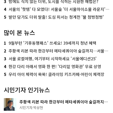
3
밤에도 식지 않는 더위, 도시를 식히는 시원한 해법은?
4
서울의 '핫템' 다 모였다! 서울숲 '더 서울마이소울 라운지' 오픈
5
발만 담가도 더위 탈출! 도심 피서는 청계천 '물 첨벙첨벙'
많이 본 뉴스
1
9월부턴 '기후동행패스' 쓰세요! 39세까지 청년 혜택
2
주황색 리본 따라 한강부터 메타세쿼이아 숲길까지…서울둘레길 15코스
3
서울 로컬여행, 여기부터 시작하세요 '서울에디션25'
4
한강 다리 아래서 영화 한 편! '다리밑 영화관' 무료 상영
5
우리 아이 체력이 쑥쑥! 클라이밍 키즈카페·어린이 체력장
시민기자 인기뉴스
주황색 리본 따라 한강부터 메타세쿼이아 숲길까지…
서울둘레길 15코스
시민기자 박상현