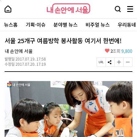
본
페
내
문
이
내
손
검
메
바
지
손
안
색
뉴
로
상
안
주
에
창
전
가
단
에
뉴스홈
기획·이슈
분야별 뉴스
비주얼 뉴스
우리동네
요
서
열
체
기
으
서
서
울
기
보
로
울
비
기
이
-
서울 25개구 여름방학 봉사활동 여기서 한번에!
스
동
서
바
울
좋
내 손안에 서울
2
조회
9,800
로
시
아
가
대
발행일
2017.07.19. 17:58
요
기
페
S
글
글
표
수정일
2017.07.20. 17:19
이
N
자
자
소
지
S
크
크
통
U
공
기
기
포
R
유
크
작
털
L
하
게
게
복
기
변
변
사
경
경
하
하
기
기