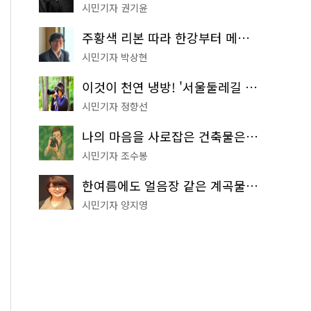
시민기자 권기윤
주황색 리본 따라 한강부터 메타세쿼이아 숲길까지…서울둘레길 15코스
시민기자 박상현
이것이 천연 냉방! '서울둘레길 9코스'로 숲속 피서 떠나볼까
시민기자 정향선
나의 마음을 사로잡은 건축물은? '서울시 건축상' 수상작 공개!
시민기자 조수봉
한여름에도 얼음장 같은 계곡물! 서울 '진관사 계곡'이 천국이네~
시민기자 양지영