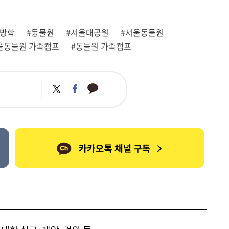
름방학
#동물원
#서울대공원
#서울동물원
서울동물원 가족캠프
#동물원 가족캠프
카
트
페
카
위
이
오
터
스
톡
북