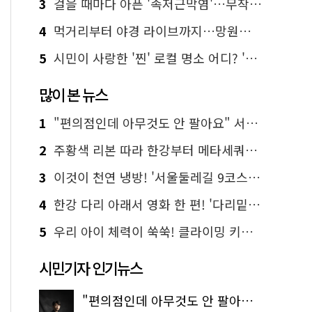
3
걸을 때마다 아픈 '족저근막염'…무작정 참지 말고 '이것' 해보세요!
4
먹거리부터 야경 라이브까지…망원한강공원 알짜 코스
5
시민이 사랑한 '찐' 로컬 명소 어디? '서울에디션25' 추천 코스
많이 본 뉴스
1
"편의점인데 아무것도 안 팔아요" 서울에서 가장 특별한 편의점의 정체
2
주황색 리본 따라 한강부터 메타세쿼이아 숲길까지…서울둘레길 15코스
3
이것이 천연 냉방! '서울둘레길 9코스'로 숲속 피서 떠나볼까
4
한강 다리 아래서 영화 한 편! '다리밑 영화관' 무료 상영
5
우리 아이 체력이 쑥쑥! 클라이밍 키즈카페·어린이 체력장
시민기자 인기뉴스
"편의점인데 아무것도 안 팔아요" 서울에서 가장 특별한 편의점의 정체