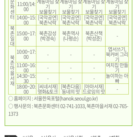
문
계동마님 찾
계동마님 찾
계동마님 찾
계동마님 찾
11:00/14:
화
기
기
기
기
00
센
보물찾기
보물찾기
보물찾기
보물찾기
터
14:00~15:
[국악공연]
[국악공연]
[국악공연]
[국악공연]
00
북촌낙락
북촌낙락
북촌낙락
북촌낙락
북
촌
15:00~17:
북촌감성
북촌역사
북촌산책
-
일
00
(박경숙)
(나평순)
(박성준)
대
엽서쓰기,
10:00~17:
-
-
-
북커버 그리
00
북
기
촌
11:00~16:
여치집 만들
-
-
-
마
00
기
을
14:30~15:
놀이하는 아
서
-
-
-
30
빠
재
18:00~20:
[씨네서재]
[북촌다움]
[아마서재]
-
00
영화&토크
동네의 맛
드로잉의 맛
○ 홈페이지 : 서울한옥포털(
hanok.seoul.go.kr
)
○ 행사문의 : 북촌문화센터 02-741-1033, 북촌마을서재 02-765-
1373
기