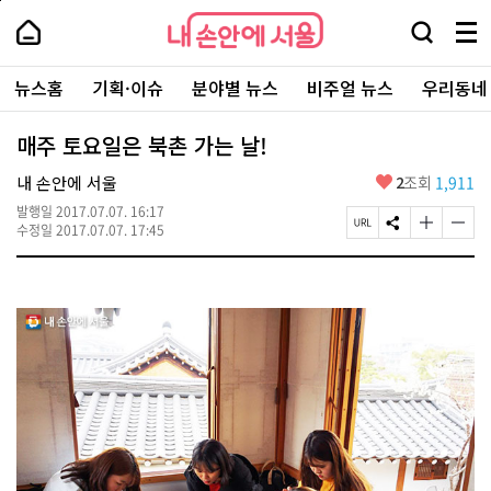
본
페
내
문
이
내
손
검
메
바
지
손
안
색
뉴
로
상
안
주
에
창
전
가
단
에
뉴스홈
기획·이슈
분야별 뉴스
비주얼 뉴스
우리동네
요
서
열
체
기
으
서
서
울
기
보
로
울
비
기
이
-
매주 토요일은 북촌 가는 날!
스
동
서
바
울
좋
내 손안에 서울
2
조회
1,911
로
시
아
가
대
발행일
2017.07.07. 16:17
요
기
페
S
글
글
표
수정일
2017.07.07. 17:45
이
N
자
자
소
지
S
크
크
통
U
공
기
기
포
R
유
크
작
털
L
하
게
게
복
기
변
변
사
경
경
하
하
기
기