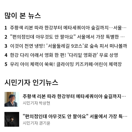
많이 본 뉴스
1
주황색 리본 따라 한강부터 메타세쿼이아 숲길까지…서울둘레길 15코스
2
"편의점인데 아무것도 안 팔아요" 서울에서 가장 특별한 편의점의 정체
3
이것이 천연 냉방! '서울둘레길 9코스'로 숲속 피서 떠나볼까
4
한강 다리 아래서 영화 한 편! '다리밑 영화관' 무료 상영
5
우리 아이 체력이 쑥쑥! 클라이밍 키즈카페·어린이 체력장
시민기자 인기뉴스
주황색 리본 따라 한강부터 메타세쿼이아 숲길까지…
서울둘레길 15코스
시민기자 박상현
"편의점인데 아무것도 안 팔아요" 서울에서 가장 특별
한 편의점의 정체
시민기자 권기윤