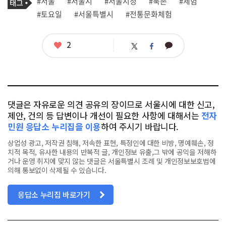
태
#서울
#서울시
#서울시청
#북촌
#체험
사
그
관
#토요일
#서울특별시
#전통문화체험
련
태
그
좋
2
카
트
페
아
카
위
이
요
오
터
스
톡
북
댓글은 자유로운 의견 공유의 장이므로 서울시에 대한 신고,
제안, 건의 등 답변이나 개선이 필요한 사항에 대해서는
전자
민원 응답소 누리집을 이용
하여 주시기 바랍니다.
상업성 광고, 저작권 침해, 저속한 표현, 특정인에 대한 비방, 명예훼손, 정
치적 목적, 유사한 내용의 반복적 글, 개인정보 유출,그 밖에 공익을 저해하
거나 운영 취지에 맞지 않는 댓글은 서울특별시 조례 및 개인정보보호법에
의해 통보없이 삭제될 수 있습니다.
응답소 누리집 바로가기