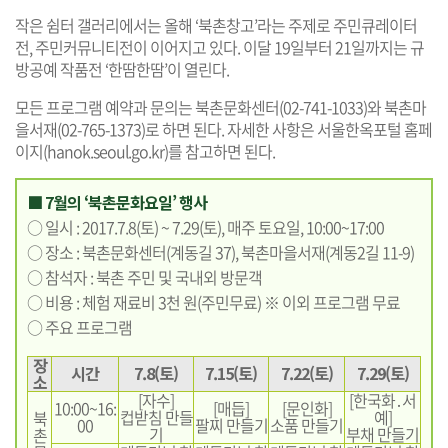
작은 쉼터 갤러리에서는 올해 ‘북촌창고’라는 주제로 주민큐레이터
전, 주민커뮤니티전이 이어지고 있다. 이달 19일부터 21일까지는 규
방공예 작품전 ‘한땀한땀’이 열린다.
모든 프로그램 예약과 문의는 북촌문화센터(02-741-1033)와 북촌마
을서재(02-765-1373)로 하면 된다. 자세한 사항은 서울한옥포털 홈페
이지(
hanok.seoul.go.kr
)를 참고하면 된다.
■ 7월의 ‘북촌문화요일’ 행사
○ 일시 : 2017.7.8(토) ~ 7.29(토), 매주 토요일, 10:00~17:00
○ 장소 : 북촌문화센터(계동길 37), 북촌마을서재(계동2길 11-9)
○ 참석자 : 북촌 주민 및 국내외 방문객
○ 비용 : 체험 재료비 3천 원(주민무료) ※ 이외 프로그램 무료
○ 주요 프로그램
장
시간
7.8(토)
7.15(토)
7.22(토)
7.29(토)
소
[자수]
[한국화․서
10:00~16:
[매듭]
[문인화]
컵받침 만들
예]
북
00
팔찌 만들기
소품 만들기
기
부채 만들기
촌