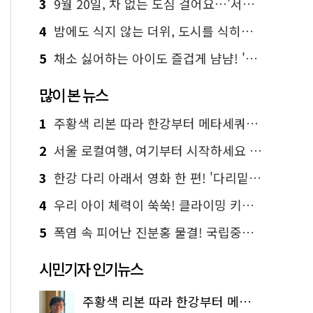
3
9월 20일, 차 없는 도심 걸어요…'서울 걷자 페스티벌' 선착순 5천명
4
밤에도 식지 않는 더위, 도시를 식히는 시원한 해법은?
5
채소 싫어하는 아이도 즐겁게 냠냠! '찾아가는 서울시 식생활 교육' 현장
많이 본 뉴스
1
주황색 리본 따라 한강부터 메타세쿼이아 숲길까지…서울둘레길 15코스
2
서울 로컬여행, 여기부터 시작하세요 '서울에디션25'
3
한강 다리 아래서 영화 한 편! '다리밑 영화관' 무료 상영
4
우리 아이 체력이 쑥쑥! 클라이밍 키즈카페·어린이 체력장
5
폭염 속 피어난 진분홍 물결! 국립중앙박물관 배롱나무 명소
시민기자 인기뉴스
주황색 리본 따라 한강부터 메타세쿼이아 숲길까지…서울둘레길 15코스