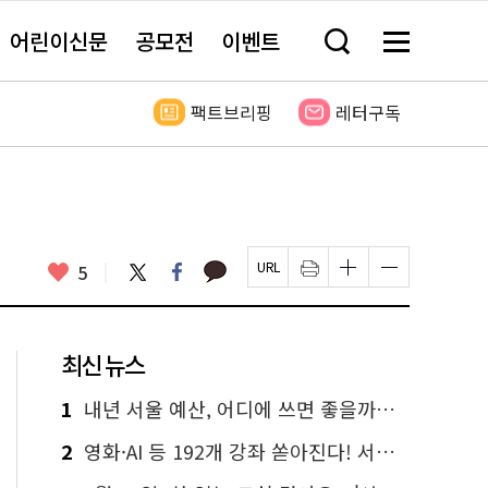
어린이신문
공모전
이벤트
검
메
색
뉴
창
전
열
체
팩트브리핑
레터구독
기
보
기
카
좋
트
페
5
페
인
글
글
카
위
이
아
이
쇄
자
자
오
터
스
요
지
하
크
크
톡
북
U
기
기
기
R
새
크
작
L
창
게
게
최신 뉴스
복
열
변
변
사
림
경
경
하
하
1
내년 서울 예산, 어디에 쓰면 좋을까요? 온라인 투표
기
기
2
영화·AI 등 192개 강좌 쏟아진다! 서울시민대학 선착순 신청