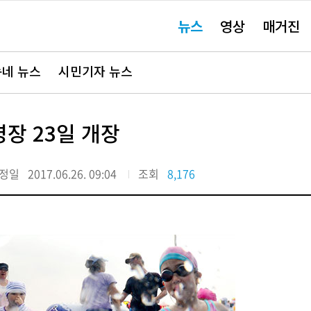
주
뉴스
영상
매거진
요
서
비
스
바
네 뉴스
시민기자 뉴스
로
가
기"
영장 23일 개장
정일
2017.06.26. 09:04
조회
8,176