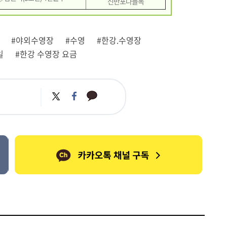
신반포나들목
#야외수영장
#수영
#한강.수영장
일
#한강 수영장 요금
카
트
페
카
위
이
오
터
스
톡
북