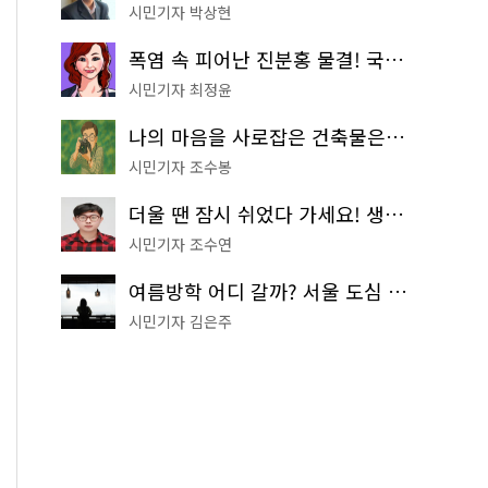
시민기자 박상현
폭염 속 피어난 진분홍 물결! 국립중앙박물관 배롱나무 명소
시민기자 최정윤
나의 마음을 사로잡은 건축물은? '서울시 건축상' 수상작 공개!
시민기자 조수봉
더울 땐 잠시 쉬었다 가세요! 생수 냉장고부터 해피소·무더위쉼터까지
시민기자 조수연
여름방학 어디 갈까? 서울 도심 무료 실내 여행 코스 추천
시민기자 김은주