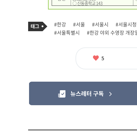
○ 신동중학교 143
기
태
#한강
#서울
#서울시
#서울시청
사
그
관
#서울특별시
#한강 야외 수영장 개장
련
태
그
좋
5
아
요