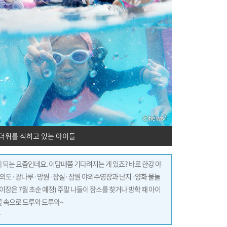
더위를 식히고 있는 아이들
 되는 요즘인데요. 이맘때쯤 기다려지는 게 있죠? 바로 한강 야
·여의도·광나루·망원·잠실·잠원 야외수영장과 난지·양화 물놀
장은 7월 초순 예정) 주말 나들이 장소를 찾거나 방학 때 아이
물 속으로 드루와 드루와~