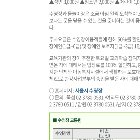
▲성인 3,000원 ▲청소년 2,000원 ▲어린이 1,
수영장과 물놀이장은 조금 아침 일찍 도착해야 조금
보다는 문을 닫을 수 있는 것을 준비하는 것이 좋
다.
주차요금은 수영장이용객들에 한해 50%를 할인받
장애인(1급~6급) 및 장애인 보호자(1급~3급) 
교육기관의 장이 추천한 토요일 교외학습 참여자
받은 자에 대해서는 입장료를 100% 할인하고,
지한 단체와 아동복지시설에서 생활하는 보호대상 
체)으로 한강사업본부의 승인을 받은 자에 대해 
○ 홈페이지 :
서울시 수영장
○ 문의 : 뚝섬 02-3780-0531 /여의도 02-3780-0
2-3780-0511 / 잠원 02-3780-0531 /난지 02-37
■ 수영장 교통편
버 스
수영장명
(노 선)