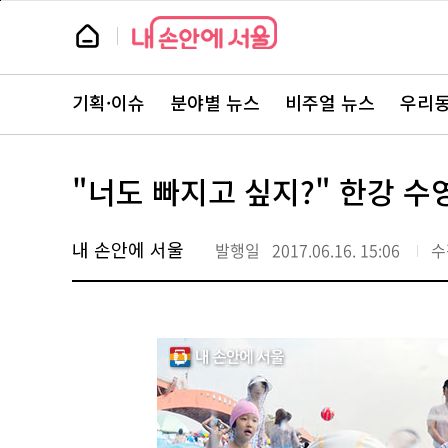
본
페
문
이
뉴
바
지
스
로
상
룸
가
단
뉴
기
으
스
로
기획·이슈
분야별 뉴스
비주얼 뉴스
우리동
주
이
요
동
서
비
스
"너도 빠지고 싶지?" 한강 수
바
로
가
기
내 손안에 서울
발행일
2017.06.16. 15:06
수