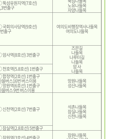
뚝섬나들목
○ 뚝섬유원지역(7호선)
노유나들목
2,3번출구
자양나들목
○ 국회의사당역(9호선)
여의도비행장역사나들목
1번출구
여의도나들목
즈믄길
나들목
○ 암사역(8호선) 3번출구
나루터길
나들목
암 사
○ 천호역(5.8호선) 1번출구
나들목
○ 합정역(2호선) 1번출구
마을버스16번 버스이용
망원나들목
○ 망원역(6호선) 1번출구
성산나들목
마을버스 9번 버스이용
석촌나들목
○ 신천역(2호선) 7번출구
잠실나들목
신천나들목
○ 잠실역(2.8호선) 5번출구
잠원나들목
○ 잠원역(3호선) 4번출구