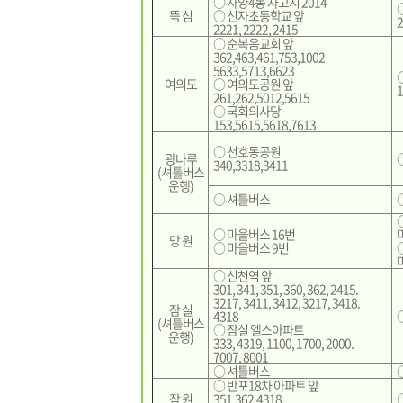
○ 자양4동 차고지 2014
뚝 섬
○ 신자초등학교 앞
2221, 2222, 2415
○ 순복음교회 앞
362,463,461,753,1002
5633,5713,6623
여의도
○ 여의도공원 앞
261,262,5012,5615
○ 국회의사당
153,5615,5618,7613
○ 천호동공원
광나루
340,3318,3411
(셔틀버스
운행)
○ 셔틀버스
○ 마을버스 16번
망 원
○ 마을버스 9번
○ 신천역 앞
301, 341, 351, 360, 362, 2415.
3217, 3411, 3412, 3217, 3418.
잠 실
4318
(셔틀버스
○ 잠실 엘스아파트
운행)
333, 4319, 1100, 1700, 2000.
7007, 8001
○ 셔틀버스
○ 반포18차 아파트 앞
잠 원
351,362,4318