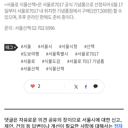
<서울로 식물산책>은 서울로7017 공식 기념품으로 선정되어 6월 17
일부터 서울로7017 내 위치한 기념품점에서 구매(1만7,500원) 할 수
있으며, 추후 온라인 판매도 준비 중이다.
문의 : 서울산책 02-702-5996
기
태
#서울
#서울시
#서울시청
#산책
사
그
관
#도보여행
#서울특별시
#서울로7017
련
#서울로
#식물도감
#서울로 7017 기념품
태
그
#서울산책
#식물산책
좋
2
카
트
페
아
카
위
이
요
오
터
스
톡
북
댓글은 자유로운 의견 공유의 장이므로 서울시에 대한 신고,
제안, 건의 등 답변이나 개선이 필요한 사항에 대해서는
전자