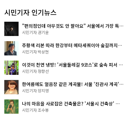
시민기자 인기뉴스
"편의점인데 아무것도 안 팔아요" 서울에서 가장 특별
한 편의점의 정체
시민기자 권기윤
주황색 리본 따라 한강부터 메타세쿼이아 숲길까지…
서울둘레길 15코스
시민기자 박상현
이것이 천연 냉방! '서울둘레길 9코스'로 숲속 피서 떠
나볼까
시민기자 정향선
한여름에도 얼음장 같은 계곡물! 서울 '진관사 계곡'이
천국이네~
시민기자 양지영
나의 마음을 사로잡은 건축물은? '서울시 건축상' 수
상작 공개!
시민기자 조수봉