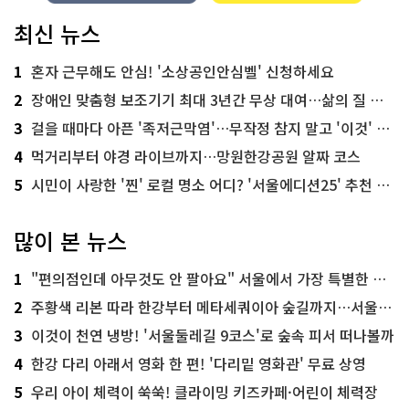
최신 뉴스
1
혼자 근무해도 안심! '소상공인안심벨' 신청하세요
2
장애인 맞춤형 보조기기 최대 3년간 무상 대여…삶의 질 높인다
3
걸을 때마다 아픈 '족저근막염'…무작정 참지 말고 '이것' 해보세요!
4
먹거리부터 야경 라이브까지…망원한강공원 알짜 코스
5
시민이 사랑한 '찐' 로컬 명소 어디? '서울에디션25' 추천 코스
많이 본 뉴스
1
"편의점인데 아무것도 안 팔아요" 서울에서 가장 특별한 편의점의 정체
2
주황색 리본 따라 한강부터 메타세쿼이아 숲길까지…서울둘레길 15코스
3
이것이 천연 냉방! '서울둘레길 9코스'로 숲속 피서 떠나볼까
4
한강 다리 아래서 영화 한 편! '다리밑 영화관' 무료 상영
5
우리 아이 체력이 쑥쑥! 클라이밍 키즈카페·어린이 체력장