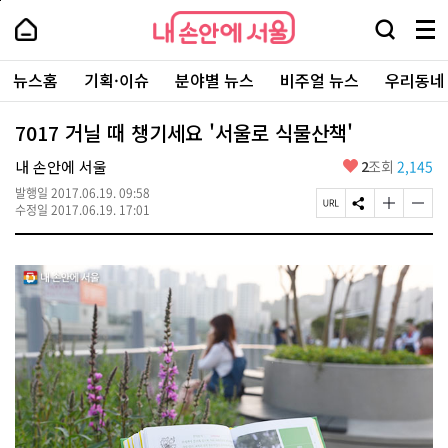
본
페
내
문
이
내
손
검
메
바
지
손
안
색
뉴
로
상
안
주
에
창
전
가
단
에
뉴스홈
기획·이슈
분야별 뉴스
비주얼 뉴스
우리동네
요
서
열
체
기
으
서
서
울
기
보
로
울
비
기
이
-
7017 거닐 때 챙기세요 '서울로 식물산책'
스
동
서
바
울
좋
내 손안에 서울
2
조회
2,145
로
시
아
가
대
발행일
2017.06.19. 09:58
요
기
페
S
글
글
표
수정일
2017.06.19. 17:01
이
N
자
자
소
지
S
크
크
통
U
공
기
기
포
R
유
크
작
털
L
하
게
게
복
기
변
변
사
경
경
하
하
기
기