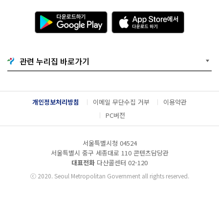
다
A
운
p
로
p
드
S
하
t
기
o
관련 누리집 바로가기
G
r
o
e
o
에
g
서
l
다
개인정보처리방침
이메일 무단수집 거부
이용약관
e
운
P
로
PC버전
l
드
a
하
y
기
서울특별시청 04524
서울특별시 중구 세종대로 110 콘텐츠담당관
대표전화
다산콜센터
02-120
ⓒ
2020. Seoul Metropolitan Government all rights reserved.