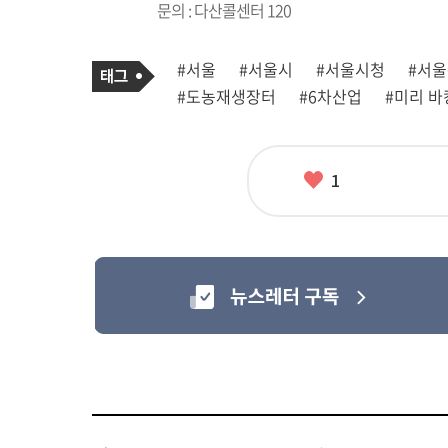
문의 : 다산콜센터 120
기
태
#서울
#서울시
#서울시청
#서
사
그
관
#도농재생장터
#6차산업
#미리 바
련
태
그
좋
1
아
요