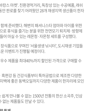
캉스 마켓’. 친환경먹거리, 독창성 있는 수공예품, 래쉬
동안 판로를 찾기 어려웠던 28개 재생지역 생산품이 한자
도 함께 준비했다. 해변의 패셔니스타 엄마와 아이를 위한
으로 휴식을 즐기는 분을 위한 천연모기 퇴치제·방향제
만들어 마실 수 있는 레몬청·자몬청 세트를 구성했다.
 장식품으로 꾸며진 ‘서울생생 낚시터’, 도시재생 기업들
로운 이벤트가 진행될 예정이다.
의 우수 제품을 최대40%까지 할인된 가격으로 구매할 수
‧흑편강 등 건강식품부터 특허공법으로 제조한 다양한
과 미백에 좋은 동백오일까지 다양한 제품이 한자리에 모인
게 만나볼 수 없는 1500년 전통의 한산 소곡주, 인삼
수 없는 제품들도 만날 수 있다.
량 통제