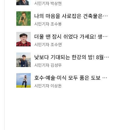
시민기자 박상현
나의 마음을 사로잡은 건축물은? '서울시 건축상' 수상작 공개!
시민기자 조수봉
더울 땐 잠시 쉬었다 가세요! 생수 냉장고부터 해피소·무더위쉼터까지
시민기자 조수연
낮보다 기대되는 한강의 밤! 8월 한정 무료 '한강 밤핑' 예약은?
시민기자 김성무
호수·예술·미식 모두 품은 도보 코스! 서울식물원~LG아트센터~마곡테라스거리
시민기자 이상돈