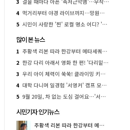
3
걸을 때마다 아픈 '족저근막염'…무작정 참지 말고 '이것' 해보세요!
4
먹거리부터 야경 라이브까지…망원한강공원 알짜 코스
5
시민이 사랑한 '찐' 로컬 명소 어디? '서울에디션25' 추천 코스
많이 본 뉴스
1
주황색 리본 따라 한강부터 메타세쿼이아 숲길까지…서울둘레길 15코스
2
한강 다리 아래서 영화 한 편! '다리밑 영화관' 무료 상영
3
우리 아이 체력이 쑥쑥! 클라이밍 키즈카페·어린이 체력장
4
대학 다니며 일경험 '서영커' 캠프 모집…전액 무료
5
9월 20일, 차 없는 도심 걸어요…'서울 걷자 페스티벌' 선착순 5천명
시민기자 인기뉴스
주황색 리본 따라 한강부터 메타세쿼이아 숲길까지…서울둘레길 15코스