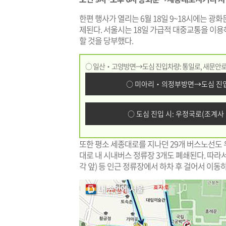
한편 행사가 열리는 6월 18일 9~18시에는 광
제된다. 서울시는 18일 가급적 대중교통을 이
할 것을 당부했다.
○ 일산‧고양방면→도심 진입차량: 통일로, 새문안로
○ 미아리‧의정부방면→도심 진입
○ 도심 진입 시: 우정국로(조계사
또한 평소 세종대로를 지나던 29개 버스노선
대로 내 시내버스 정류장 3개도 폐쇄된다. 따라
각 앞) 등 인근 정류장에서 하차 후 걸어서 이동