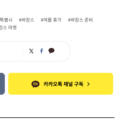
울특별시
#바캉스
#여름 휴가
#바캉스 준비
캉스 마켓
카
트
페
카
위
이
오
터
스
톡
북