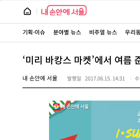
본
페
문
이
뉴
바
지
스
로
상
룸
가
단
뉴
기
으
스
로
기획·이슈
분야별 뉴스
비주얼 뉴스
우리동
주
이
요
동
서
비
스
‘미리 바캉스 마켓’에서 여름 준
바
로
가
기
내 손안에 서울
발행일
2017.06.15. 14:31
수