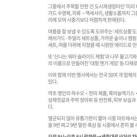
그중에서 주목할 만한 건 도시재생장터인 ‘미리 바
가드 수영복, 의류‧액세서리, 생활소품까지 그
리에 모여 시중가보다 저렴하게 판매된다.
여름을 잘 보낼 수 있도록 도와주는 ‘세트상품’
래쉬가드·주얼리 세트상품, 가까운 숲이나 캠핑
세트, 여름 더위에 지쳤을 때 시원한 에이드로 
또 ‘신나는 워터 슬라이드 체험’과 나무 물고기와
의 이름으로 만들어진 ‘대형 젠가 게임’ 등 다채
이와 함께 이번 행사에서는 전국 50여 개 업체
있다.
약초 명인의 하수오‧천마 제품, 흑마늘엑기스
삼채젓갈과 주박 장아찌 등 반찬류, 피부 보습
다.
멸균되지 않아 유통기한이 짧아 시중 마트에서는 쉽
을 9번 찌고 9번 말린 흑삼 등 시중에서 흔히 볼 
오전 9시~오후 6시 광화문→세종대로사거리 차