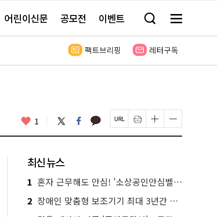
어린이신문
공모전
이벤트
검
메
색
뉴
창
전
열
체
팩트브리핑
레터구독
기
보
기
카
좋
트
페
1
페
인
글
글
카
위
이
아
이
쇄
자
자
오
터
스
요
지
하
크
크
톡
북
U
기
기
기
R
새
크
작
L
창
게
게
최신 뉴스
복
열
변
변
사
림
경
경
하
하
1
혼자 근무해도 안심! '소상공인안심벨' 신청하세요
기
기
2
장애인 맞춤형 보조기기 최대 3년간 무상 대여…삶의 질 높인다