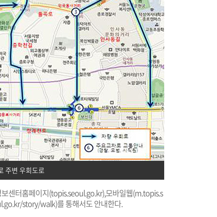
로 주변 우회도로
통정보센터홈페이지(
topis.seoul.go.kr
),모바일웹(
m.topis.s
.go.kr/story/walk
)를 통해서도 안내한다.