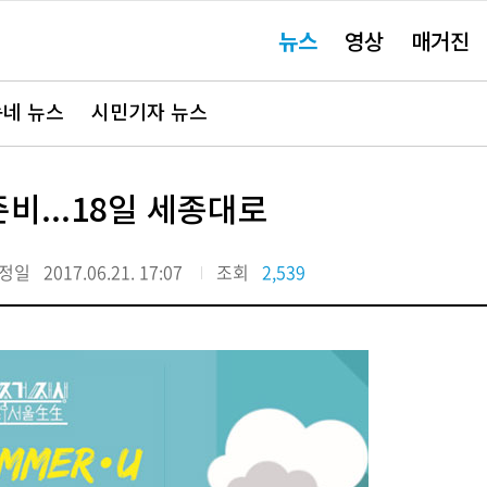
주
뉴스
영상
매거진
요
서
비
스
바
네 뉴스
시민기자 뉴스
로
가
기"
비...18일 세종대로
정일
2017.06.21. 17:07
조회
2,539