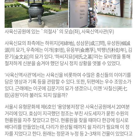
사육신공원에 있는 `의절사`의 모습(좌), 사육신역사관(우)
사육신묘의 좌측에는 하위지(河緯地), 성삼문(成三問), 유성원(柳誠
源)의 묘가, 우측에는 이개(李塏), 유응부(兪應孚), 박팽년(朴彭年), 김
문기(金文起)의 묘가 있다. ‘하씨지묘(河氏之墓)’라는 묘비명을 통해
철저하게 신분을 숨겨야 했던 당시 정치 상황을 엿볼 수 있었다.
‘사육신역사관’에서는 사육신을 비롯하여 수많은 충신들의 이야기를
담은 영상과 기록 등을 관람할 수 있다. 또한, 뒤편에는 우수 조망소가
있다. 근래에는 이곳에 김문기의 묘가 생겼으니, 이젠 ‘사칠신(死七
臣)공원’이라 불러도 되지 않을까?
서울시 유형문화제 제6호인 ‘용양붕저정’은 사육신공원에서 20여분
거리에 있다. 효심이 지극했던 정조는 부친 사도세자가 묻힌 수원의
현륭원을 자주 찾았다고 한다. 현륭원을 찾을 때마다 한강에 임시로
배다리를 만들었는데, 다리가 완성될 때까지 쉴 자리가 필요해 이 정
자를 지었다고 한다. 원래는 정문과 누정 등 2~3채의 건물이 있었다고