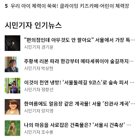
5
우리 아이 체력이 쑥쑥! 클라이밍 키즈카페·어린이 체력장
시민기자 인기뉴스
"편의점인데 아무것도 안 팔아요" 서울에서 가장 특별
한 편의점의 정체
시민기자 권기윤
주황색 리본 따라 한강부터 메타세쿼이아 숲길까지…
서울둘레길 15코스
시민기자 박상현
이것이 천연 냉방! '서울둘레길 9코스'로 숲속 피서 떠
나볼까
시민기자 정향선
한여름에도 얼음장 같은 계곡물! 서울 '진관사 계곡'이
천국이네~
시민기자 양지영
나의 마음을 사로잡은 건축물은? '서울시 건축상' 수
상작 공개!
시민기자 조수봉