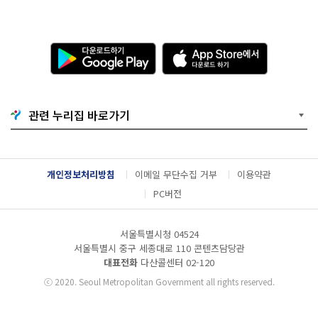
다
A
운
p
로
p
드
S
하
t
기
o
관련 누리집 바로가기
G
r
o
e
o
에
g
서
l
다
개인정보처리방침
이메일 무단수집 거부
이용약관
e
운
P
로
PC버전
l
드
a
하
y
기
서울특별시청 04524
서울특별시 중구 세종대로 110 콘텐츠담당관
대표전화
다산콜센터
02-120
ⓒ
2020. Seoul Metropolitan Government all rights reserved.