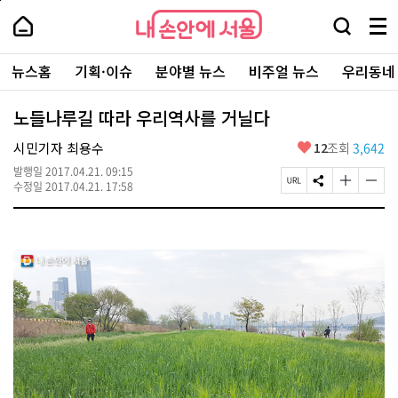
본
페
내
문
이
내
손
검
메
바
지
손
안
색
뉴
로
상
안
주
에
창
전
가
단
에
뉴스홈
기획·이슈
분야별 뉴스
비주얼 뉴스
우리동네
요
서
열
체
기
으
서
서
울
기
보
로
울
비
기
이
-
노들나루길 따라 우리역사를 거닐다
스
동
서
바
울
좋
시민기자 최용수
12
조회
3,642
로
시
아
가
대
발행일
2017.04.21. 09:15
요
기
페
S
글
글
표
수정일
2017.04.21. 17:58
이
N
자
자
소
지
S
크
크
통
U
공
기
기
포
R
유
크
작
털
L
하
게
게
복
기
변
변
사
경
경
하
하
기
기