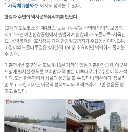
` 가득 채워볼까?〉
에서도 찾아볼 수 있다.
한강과 주변의 역사문화유적지를 만난다
12개의 도보코스 중 제4코스 ‘노들나루길’을 선택해 탐방해 보았다.
제4코스는 이촌한강공원에서 출발하여 한강대교~노들나루~사육신
묘~용양봉저정~효사정을 거쳐 한강철교까지가 주요동선이다. 6.4k
m길이의 노들나루길은 3시간(약 150분 소요)이면 넉넉하게 둘러볼
수 있다.
이촌역 4번 출구에서 도보 8~10분 거리에 있는 이촌한강공원, 이곳은
드넓게 펼쳐진 짙푸른 보리밭과 쭉 뻗은 미루나무 가로수길이 목가적
이다. 도심 한복판에서 시골의 풍광을 볼 수 있다니 행운이다. 청보리
만 보고 자란 기자는 이곳의 황색보리와 흑색보리에 그만 걸음을 멈
추고 말았다.