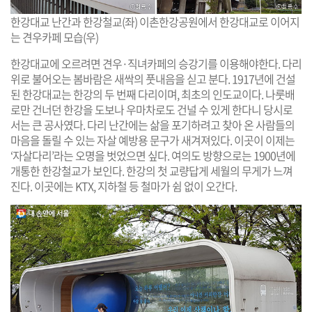
한강대교 난간과 한강철교(좌) 이촌한강공원에서 한강대교로 이어지
는 견우카페 모습(우)
한강대교에 오르려면 견우·직녀카페의 승강기를 이용해야한다. 다리
위로 불어오는 봄바람은 새싹의 풋내음을 싣고 분다. 1917년에 건설
된 한강대교는 한강의 두 번째 다리이며, 최초의 인도교이다. 나룻배
로만 건너던 한강을 도보나 우마차로도 건널 수 있게 한다니 당시로
서는 큰 공사였다. 다리 난간에는 삶을 포기하려고 찾아 온 사람들의
마음을 돌릴 수 있는 자살 예방용 문구가 새겨져있다. 이곳이 이제는
‘자살다리’라는 오명을 벗었으면 싶다. 여의도 방향으로는 1900년에
개통한 한강철교가 보인다. 한강의 첫 교량답게 세월의 무게가 느껴
진다. 이곳에는 KTX, 지하철 등 철마가 쉼 없이 오간다.