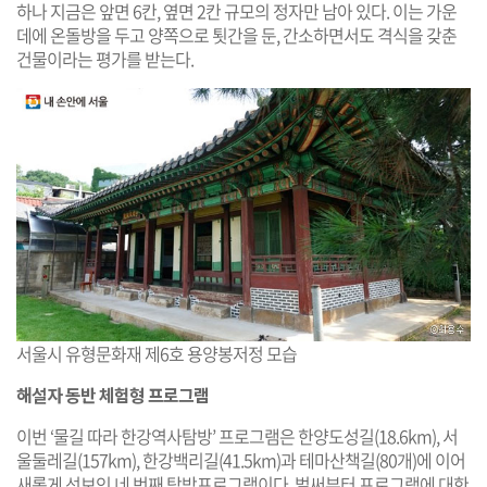
하나 지금은 앞면 6칸, 옆면 2칸 규모의 정자만 남아 있다. 이는 가운
데에 온돌방을 두고 양쪽으로 툇간을 둔, 간소하면서도 격식을 갖춘
건물이라는 평가를 받는다.
서울시 유형문화재 제6호 용양봉저정 모습
해설자 동반 체험형 프로그램
이번 ‘물길 따라 한강역사탐방’ 프로그램은 한양도성길(18.6km), 서
울둘레길(157km), 한강백리길(41.5km)과 테마산책길(80개)에 이어
새롭게 선보인 네 번째 탐방프로그램이다. 벌써부터 프로그램에 대한