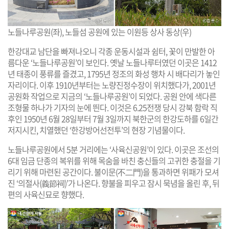
노들나루공원(좌), 노들섬 공원에 있는 이원등 상사 동상(우)
한강대교 남단을 빠져나오니 각종 운동시설과 쉼터, 꽃이 만발한 아
름다운 ‘노들나루공원’이 보인다. 옛날 노들나루터였던 이곳은 1412
년 태종이 풍류를 즐겼고, 1795년 정조의 화성 행차 시 배다리가 놓인
자리이다. 이후 1910년부터는 노량진정수장이 위치했다가, 2001년
공원화 작업으로 지금의 ‘노들나루공원’이 되었다. 공원 안에 색다른
조형물 하나가 기자의 눈에 띈다. 이것은 6.25전쟁 당시 강북 함락 직
후인 1950년 6월 28일부터 7월 3일까지 북한군의 한강도하를 6일간
저지시킨, 치열했던 ‘한강방어선전투’의 현장 기념물이다.
노들나루공원에서 5분 거리에는 ‘사육신공원’이 있다. 이곳은 조선의
6대 임금 단종의 복위를 위해 목숨을 바친 충신들의 고귀한 충절을 기
리기 위해 마련된 공간이다. 불이문(不二門)을 통과하면 위패가 모셔
진 ‘의절사(義節祠)’가 나온다. 향불을 피우고 잠시 묵념을 올린 후, 뒤
편의 사육신묘로 향했다.