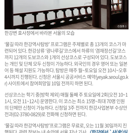
한강변 효사정에서 바라본 서울의 모습
‘물길 따라 한강역사탐방’ 프로그램은 주제별로 총 13개의 코스가 마
련되어 있다. 한강상류 ‘광나루길’코스에서 하류의 ‘겸재정선길’코스
까지 12개의 도보코스와 1개의 선상코스로 구성되어 있다. 도보코스
는 개인 및 단체 모두 신청이 가능하다. 외국인의 경우 영어 또는 일본
어 등 해설 지원도 가능하다. 탐방은 매주 월~토요일 오전 10시~오후
4시까지 진행된다. 신청은 서울시 공공서비스 예약(
yeyak.seoul.go.k
r
) 사이트에서 참여희망일 10일 전까지 하면 된다.
선상코스는 학기 중(방학 제외) 매월 둘째 주 토요일에 2회(오전 10~1
1시, 오전 11~12시) 운영한다. 이 코스는 최소 15명~최대 70명 인원
의 단체만 신청이 가능하다. 신청일 3주 전까지 한강사업본부 수상안
전과(02-3780-0829)로 전화해 신청하면 된다.
‘물길 따라 한강역사탐방’프로그램은 무료로, 오는 11월 30일까지 진
행된다. 관련 정보는 내 손안에 서울 지난 기사
〈한강에서 `사(史)심