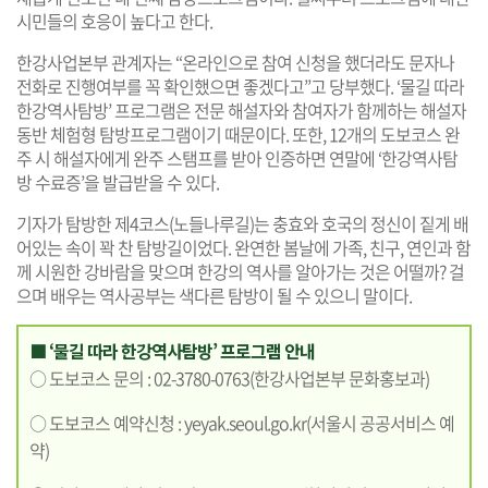
시민들의 호응이 높다고 한다.
한강사업본부 관계자는 “온라인으로 참여 신청을 했더라도 문자나
전화로 진행여부를 꼭 확인했으면 좋겠다고”고 당부했다. ‘물길 따라
한강역사탐방’ 프로그램은 전문 해설자와 참여자가 함께하는 해설자
동반 체험형 탐방프로그램이기 때문이다. 또한, 12개의 도보코스 완
주 시 해설자에게 완주 스탬프를 받아 인증하면 연말에 ‘한강역사탐
방 수료증’을 발급받을 수 있다.
기자가 탐방한 제4코스(노들나루길)는 충효와 호국의 정신이 짙게 배
어있는 속이 꽉 찬 탐방길이었다. 완연한 봄날에 가족, 친구, 연인과 함
께 시원한 강바람을 맞으며 한강의 역사를 알아가는 것은 어떨까? 걸
으며 배우는 역사공부는 색다른 탐방이 될 수 있으니 말이다.
■ ‘물길 따라 한강역사탐방’ 프로그램 안내
○ 도보코스 문의 : 02-3780-0763(한강사업본부 문화홍보과)
○ 도보코스 예약신청 :
yeyak.seoul.go.kr
(서울시 공공서비스 예
약)