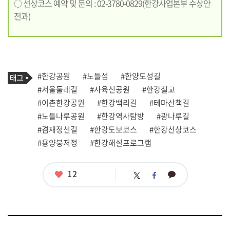
○ 선상코스 예약 및 문의 : 02-3780-0829(한강사업본부 수상안
전과)
기
태
#한강공원
#노들섬
#한양도성길
사
그
관
#서울둘레길
#사육신공원
#한강철교
련
#이촌한강공원
#한강백리길
#테마산책길
태
그
#노들나루공원
#한강역사탐방
#광나루길
#겸재정선길
#한강도보코스
#한강선상코스
#용양붕저정
#한강해설프로그램
좋
12
카
트
페
아
카
위
이
요
오
터
스
톡
북