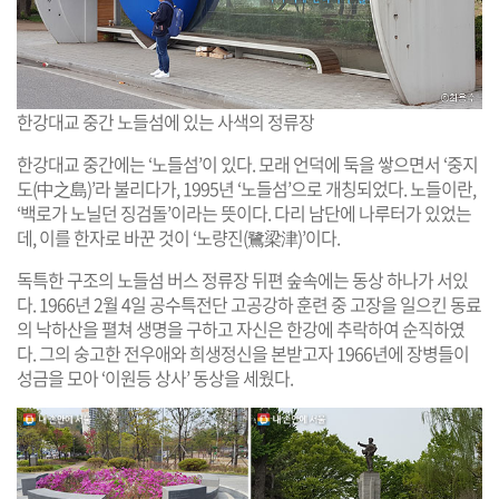
한강대교 중간 노들섬에 있는 사색의 정류장
한강대교 중간에는 ‘노들섬’이 있다. 모래 언덕에 둑을 쌓으면서 ‘중지
도(中之島)’라 불리다가, 1995년 ‘노들섬’으로 개칭되었다. 노들이란,
‘백로가 노닐던 징검돌’이라는 뜻이다. 다리 남단에 나루터가 있었는
데, 이를 한자로 바꾼 것이 ‘노량진(鷺梁津)’이다.
독특한 구조의 노들섬 버스 정류장 뒤편 숲속에는 동상 하나가 서있
다. 1966년 2월 4일 공수특전단 고공강하 훈련 중 고장을 일으킨 동료
의 낙하산을 펼쳐 생명을 구하고 자신은 한강에 추락하여 순직하였
다. 그의 숭고한 전우애와 희생정신을 본받고자 1966년에 장병들이
성금을 모아 ‘이원등 상사’ 동상을 세웠다.