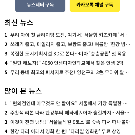
최신 뉴스
1
우리 아이 첫 클라이밍 도전, 여기서! 서울형 키즈카페 '서울가족플라자점'
2
쓰레기 줍고, 마일리지 줍고, 보람도 줍고! 여름밤 '한강 밤마실 줍깅'
3
복잡한 도시계획시설 3D로 본다…미아 '층층공원' 첫 적용
4
“일단 해보자!” 4050 인생디자인학교에서 찾은 인생 2막
5
우리 동네 최고의 피서지로 추천! 양천구의 3色 무더위 탈출 명소
많이 본 뉴스
1
"편의점인데 아무것도 안 팔아요" 서울에서 가장 특별한 편의점의 정체
2
주황색 리본 따라 한강부터 메타세쿼이아 숲길까지…서울둘레길 15코스
3
이것이 천연 냉방! '서울둘레길 9코스'로 숲속 피서 떠나볼까
4
한강 다리 아래서 영화 한 편! '다리밑 영화관' 무료 상영