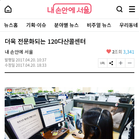
본
페
내
문
이
내
손
검
메
바
지
손
안
색
뉴
로
상
안
주
에
창
전
가
단
에
뉴스홈
기획·이슈
분야별 뉴스
비주얼 뉴스
우리동네
요
서
열
체
기
으
서
서
울
기
보
로
울
비
기
이
-
더욱 전문화되는 120다산콜센터
스
동
서
바
울
좋
내 손안에 서울
2
조회
3,341
로
시
아
가
대
발행일
2017.04.20. 10:37
요
기
페
S
글
글
표
수정일
2017.04.20. 18:33
이
N
자
자
소
지
S
크
크
통
U
공
기
기
포
R
유
크
작
털
L
하
게
게
복
기
변
변
사
경
경
하
하
기
기