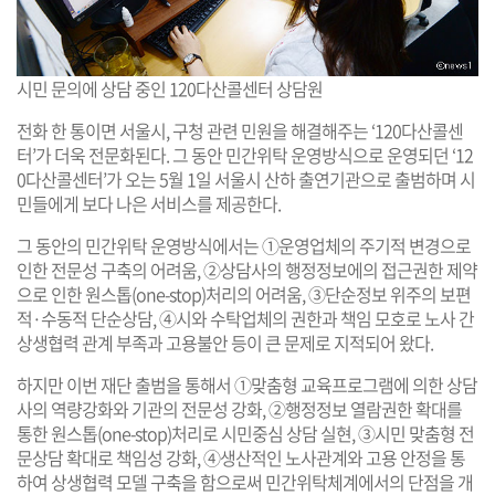
시민 문의에 상담 중인 120다산콜센터 상담원
전화 한 통이면 서울시, 구청 관련 민원을 해결해주는 ‘120다산콜센
터’가 더욱 전문화된다. 그 동안 민간위탁 운영방식으로 운영되던 ‘12
0다산콜센터’가 오는 5월 1일 서울시 산하 출연기관으로 출범하며 시
민들에게 보다 나은 서비스를 제공한다.
그 동안의 민간위탁 운영방식에서는 ①운영업체의 주기적 변경으로
인한 전문성 구축의 어려움, ②상담사의 행정정보에의 접근권한 제약
으로 인한 원스톱(one-stop)처리의 어려움, ③단순정보 위주의 보편
적·수동적 단순상담, ④시와 수탁업체의 권한과 책임 모호로 노사 간
상생협력 관계 부족과 고용불안 등이 큰 문제로 지적되어 왔다.
하지만 이번 재단 출범을 통해서 ①맞춤형 교육프로그램에 의한 상담
사의 역량강화와 기관의 전문성 강화, ②행정정보 열람권한 확대를
통한 원스톱(one-stop)처리로 시민중심 상담 실현, ③시민 맞춤형 전
문상담 확대로 책임성 강화, ④생산적인 노사관계와 고용 안정을 통
하여 상생협력 모델 구축을 함으로써 민간위탁체계에서의 단점을 개