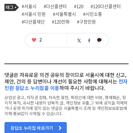
기
태
#서울시
#다산콜센터
#120
#120다산콜센터
사
그
관
#서울시 민원
#서울특별시
#시민소통
련
#다산콜재단
#120전화
#구청민원
태
그
좋
2
카
트
페
아
카
위
이
요
오
터
스
톡
북
댓글은 자유로운 의견 공유의 장이므로 서울시에 대한 신고,
제안, 건의 등 답변이나 개선이 필요한 사항에 대해서는
전자
민원 응답소 누리집을 이용
하여 주시기 바랍니다.
상업성 광고, 저작권 침해, 저속한 표현, 특정인에 대한 비방, 명예훼손, 정
치적 목적, 유사한 내용의 반복적 글, 개인정보 유출,그 밖에 공익을 저해하
거나 운영 취지에 맞지 않는 댓글은 서울특별시 조례 및 개인정보보호법에
의해 통보없이 삭제될 수 있습니다.
응답소 누리집 바로가기