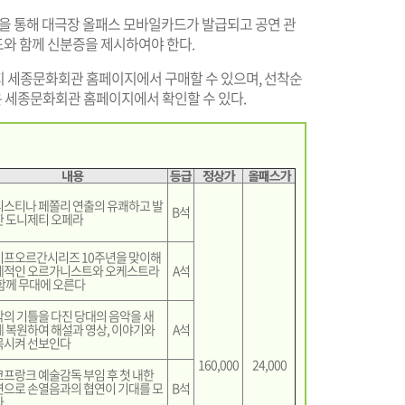
 통해 대극장 올패스 모바일카드가 발급되고 공연 관
와 함께 신분증을 제시하여야 한다.
까지 세종문화회관 홈페이지에서 구매할 수 있으며, 선착순
용은 세종문화회관 홈페이지에서 확인할 수 있다.
내용
등급
정상가
올패스가
스티나 페쫄리 연출의 유쾌하고 발
B석
한 도니제티 오페라
이프오르간시리즈 10주년을 맞이해
계적인 오르가니스트와 오케스트라
A석
함께 무대에 오른다
의 기틀을 다진 당대의 음악을 새
 복원하여 해설과 영상, 이야기와
A석
목시켜 선보인다
160,000
24,000
프랑크 예술감독 부임 후 첫 내한
으로 손열음과의 협연이 기대를 모
B석
다