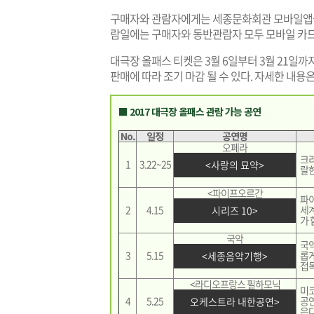
구매자와 관람자에게는 세종문화회관 모바일앱을
람일에는 구매자와 동반관람자 모두 모바일 카드
대극장 올패스 티켓은 3월 6일부터 3월 21일
판매에 따라 조기 마감 될 수 있다. 자세한 내
■ 2017 대극장 올패스 관람 가능 공연
No.
일정
공연명
오페라
크리
1
3.22~25
<사랑의 묘약>
랄
<파이프오르간
파
2
4.15
세
시리즈 10>
가 
국악
국악
3
5.15
롭게
<세종음악기행>
접
<라디오프랑스 필하모닉
미코
4
5.25
공연
오케스트라 내한공연>
은