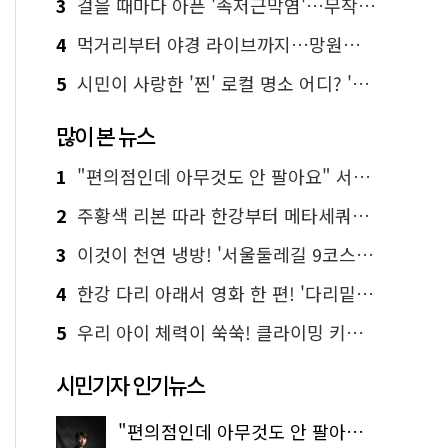
3
걸을 때마다 아픈 '족저근막염'…무작정 참지 말고 '이것' 해보세요!
4
먹거리부터 야경 라이브까지…망원한강공원 알짜 코스
5
시민이 사랑한 '찐' 로컬 명소 어디? '서울에디션25' 추천 코스
많이 본 뉴스
1
"편의점인데 아무것도 안 팔아요" 서울에서 가장 특별한 편의점의 정체
2
주황색 리본 따라 한강부터 메타세쿼이아 숲길까지…서울둘레길 15코스
3
이것이 천연 냉방! '서울둘레길 9코스'로 숲속 피서 떠나볼까
4
한강 다리 아래서 영화 한 편! '다리밑 영화관' 무료 상영
5
우리 아이 체력이 쑥쑥! 클라이밍 키즈카페·어린이 체력장
시민기자 인기뉴스
"편의점인데 아무것도 안 팔아요" 서울에서 가장 특별한 편의점의 정체