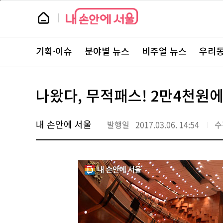
본
페
문
이
뉴
바
지
스
로
상
룸
가
단
뉴
기
으
스
로
기획·이슈
분야별 뉴스
비주얼 뉴스
우리동
주
이
요
동
서
비
스
나왔다, 무적패스! 2만4천원에
바
로
가
기
내 손안에 서울
발행일
2017.03.06. 14:54
수