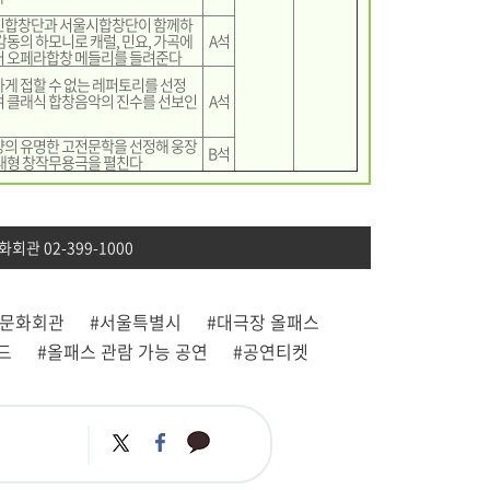
민합창단과 서울시합창단이 함께하
감동의 하모니로 캐럴, 민요, 가곡에
A석
어 오페라합창 메들리를 들려준다
게 접할 수 없는 레퍼토리를 선정
 클래식 합창음악의 진수를 선보인
A석
의 유명한 고전문학을 선정해 웅장
B석
대형 창작무용극을 펼친다
회관 02-399-1000
종문화회관
#서울특별시
#대극장 올패스
드
#올패스 관람 가능 공연
#공연티켓
카
트
페
카
위
이
오
터
스
톡
북