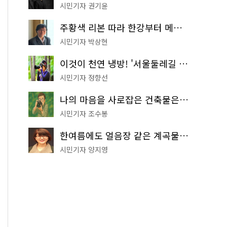
시민기자 권기윤
주황색 리본 따라 한강부터 메타세쿼이아 숲길까지…서울둘레길 15코스
시민기자 박상현
이것이 천연 냉방! '서울둘레길 9코스'로 숲속 피서 떠나볼까
시민기자 정향선
나의 마음을 사로잡은 건축물은? '서울시 건축상' 수상작 공개!
시민기자 조수봉
한여름에도 얼음장 같은 계곡물! 서울 '진관사 계곡'이 천국이네~
시민기자 양지영