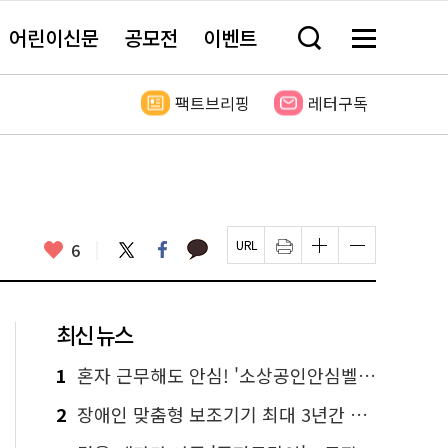
어린이신문
공모전
이벤트
검
메
색
뉴
창
전
열
체
팩트브리핑
레터구독
기
보
기
카
좋
트
페
6
페
인
글
글
카
위
이
아
이
쇄
자
자
오
터
스
요
지
하
크
크
톡
북
U
기
기
기
R
새
크
작
L
창
게
게
최신 뉴스
복
열
변
변
사
림
경
경
하
하
1
혼자 근무해도 안심! '소상공인안심벨' 신청하세요
기
기
2
장애인 맞춤형 보조기기 최대 3년간 무상 대여…삶의 질 높인다