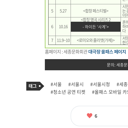
시
5
5.27
<합창 페스티벌>
는 
이
<합창 명곡 시리즈 2
흔하
6
10.16
하여
- 하이든 ‘사계’>
다
서양
7
11.9~10
<로미오와 줄리엣(가제)>
한 
홈페이지 : 세종문화회관
대극장 올패스 페이지
문의: 세종문화
기
태
#서울
#서울시
#서울시청
#세
사
그
관
#청소년 공연 티켓
#올패스 모바일 카
련
태
그
좋
6
아
요