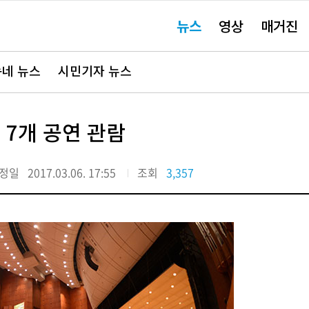
주
뉴스
영상
매거진
요
서
비
스
바
네 뉴스
시민기자 뉴스
로
가
기"
 7개 공연 관람
정일
2017.03.06. 17:55
조회
3,357