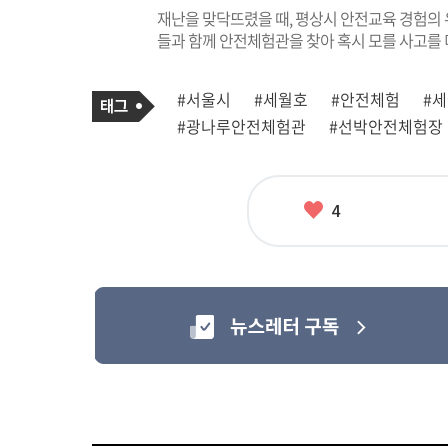
재난을 맞닥뜨렸을 때, 평상시 안전교육 경험의 
들과 함께 안전체험관을 찾아 혹시 모를 사고를 
기
태
#서울시
#세월호
#안전체험
#
사
그
관
#광나루안전체험관
#선박안전체험장
련
태
그
좋
4
아
요