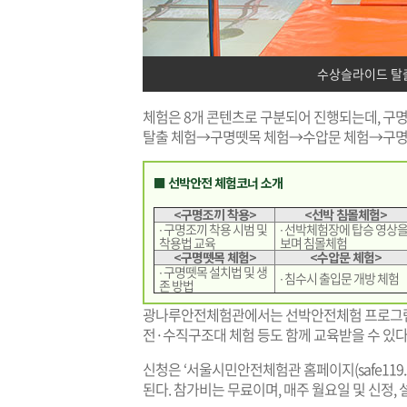
수상슬라이드 탈
체험은 8개 콘텐츠로 구분되어 진행되는데, 
탈출 체험→구명뗏목 체험→수압문 체험→구명
■ 선박안전 체험코너 소개
<구명조끼 착용>
<선박 침몰체험>
∙ 구명조끼 착용 시범 및
∙ 선박체험장에 탑승 영상
착용법 교육
보며 침몰체험
<구명뗏목 체험>
<수압문 체험>
∙ 구명뗏목 설치법 및 생
∙ 침수시 출입문 개방 체험
존 방법
광나루안전체험관에서는 선박안전체험 프로그
전·수직구조대 체험 등도 함께 교육받을 수 있다
신청은 ‘서울시민안전체험관 홈페이지(
safe119.
된다. 참가비는 무료이며, 매주 월요일 및 신정,