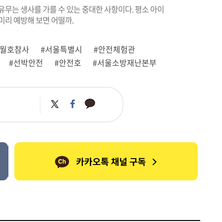
유무는 생사를 가를 수 있는 중대한 사항이다. 평소 아이
미리 예방해 보면 어떨까.
세월호참사
#서울특별시
#안전체험관
#선박안전
#안전호
#서울소방재난본부
카
트
페
카
위
이
오
터
스
톡
북