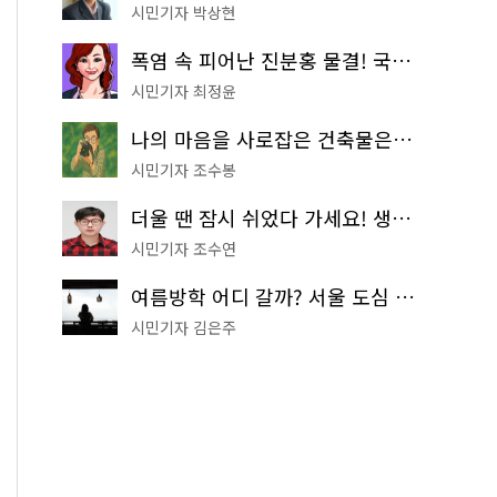
시민기자 박상현
폭염 속 피어난 진분홍 물결! 국립중앙박물관 배롱나무 명소
시민기자 최정윤
나의 마음을 사로잡은 건축물은? '서울시 건축상' 수상작 공개!
시민기자 조수봉
더울 땐 잠시 쉬었다 가세요! 생수 냉장고부터 해피소·무더위쉼터까지
시민기자 조수연
여름방학 어디 갈까? 서울 도심 무료 실내 여행 코스 추천
시민기자 김은주