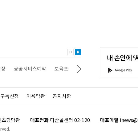
내
손
안
에
'서
광장
공공서비스예약
보육포털
일자리포털
문화포털
G
울'을
o
다
o
운
g
로
l
드
e
 구독신청
이용약관
공지사항
하
P
세
l
요!
a
y
콘텐츠담당관
대표전화
다산콜센터 02-120
대표메일
inews@s
rved.