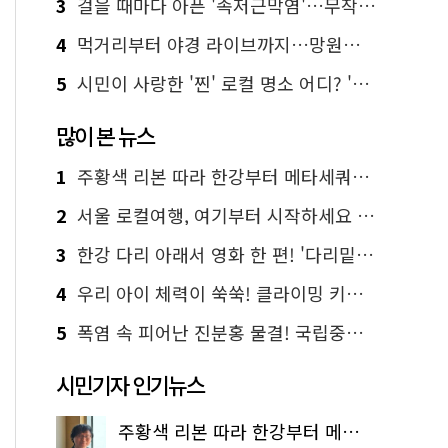
3
걸을 때마다 아픈 '족저근막염'…무작정 참지 말고 '이것' 해보세요!
4
먹거리부터 야경 라이브까지…망원한강공원 알짜 코스
5
시민이 사랑한 '찐' 로컬 명소 어디? '서울에디션25' 추천 코스
많이 본 뉴스
1
주황색 리본 따라 한강부터 메타세쿼이아 숲길까지…서울둘레길 15코스
2
서울 로컬여행, 여기부터 시작하세요 '서울에디션25'
3
한강 다리 아래서 영화 한 편! '다리밑 영화관' 무료 상영
4
우리 아이 체력이 쑥쑥! 클라이밍 키즈카페·어린이 체력장
5
폭염 속 피어난 진분홍 물결! 국립중앙박물관 배롱나무 명소
시민기자 인기뉴스
주황색 리본 따라 한강부터 메타세쿼이아 숲길까지…서울둘레길 15코스