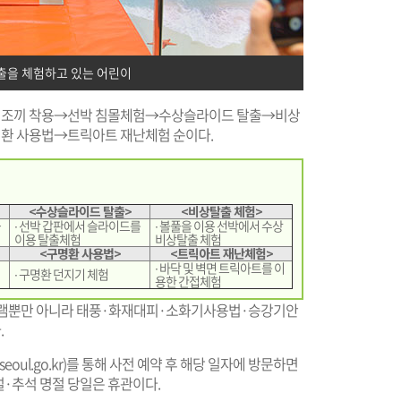
출을 체험하고 있는 어린이
구명조끼 착용→선박 침몰체험→수상슬라이드 탈출→비상
환 사용법→트릭아트 재난체험 순이다.
<수상슬라이드 탈출>
<비상탈출 체험>
을
∙ 선박 갑판에서 슬라이드를
∙ 볼풀을 이용 선박에서 수상
이용 탈출체험
비상탈출 체험
<구명환 사용법>
<트릭아트 재난체험>
∙ 바닥 및 벽면 트릭아트를 이
∙ 구명환 던지기 체험
용한 간접체험
램뿐만 아니라 태풍·화재대피·소화기사용법·승강기안
.
seoul.go.kr
)를 통해 사전 예약 후 해당 일자에 방문하면
 설·추석 명절 당일은 휴관이다.