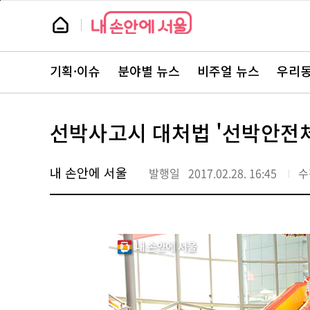
본
페
문
이
뉴
바
지
스
로
상
룸
가
단
뉴
기
으
스
로
기획·이슈
분야별 뉴스
비주얼 뉴스
우리동
주
이
요
동
서
비
스
선박사고시 대처법 '선박안전
바
로
가
기
내 손안에 서울
발행일
2017.02.28. 16:45
수