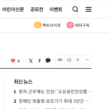
어린이신문
공모전
이벤트
검
메
색
뉴
창
전
열
체
팩트브리핑
레터구독
기
보
기
카
좋
트
페
4
페
인
글
글
카
위
이
아
이
쇄
자
자
오
터
스
요
지
하
크
크
톡
북
U
기
기
기
R
새
크
작
L
창
게
게
최신 뉴스
복
열
변
변
사
림
경
경
하
하
1
혼자 근무해도 안심! '소상공인안심벨' 신청하세요
기
기
2
장애인 맞춤형 보조기기 최대 3년간 무상 대여…삶의 질 높인다