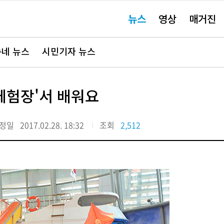
주
뉴스
영상
매거진
요
서
비
스
바
네 뉴스
시민기자 뉴스
로
가
기"
체험장'서 배워요
정일
2017.02.28. 18:32
조회
2,512