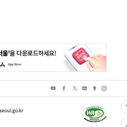
평생학습포털
청년포털
대기환경정보
에코마일리지
A
p
p
S
t
o
유
페
트
네
카
인
r
튜
이
위
이
카
스
e
브
스
터
버
오
타
북
블
스
그
로
토
램
그
리
eoul.go.kr