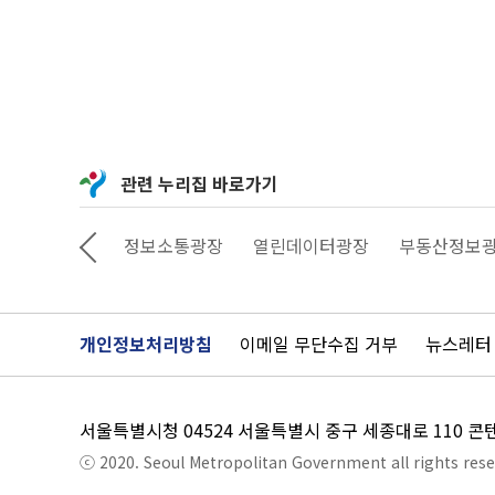
관련 누리집 바로가기
상상대로 서울
정보소통광장
열린데이터광장
부동산정보
개인정보처리방침
이메일 무단수집 거부
뉴스레터
서울특별시청 04524 서울특별시 중구 세종대로 110 
ⓒ 2020. Seoul Metropolitan Government all rights rese