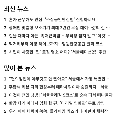
최신 뉴스
1
혼자 근무해도 안심! '소상공인안심벨' 신청하세요
2
장애인 맞춤형 보조기기 최대 3년간 무상 대여…삶의 질 높인다
3
걸을 때마다 아픈 '족저근막염'…무작정 참지 말고 '이것' 해보세요!
4
먹거리부터 야경 라이브까지…망원한강공원 알짜 코스
5
시민이 사랑한 '찐' 로컬 명소 어디? '서울에디션25' 추천 코스
많이 본 뉴스
1
"편의점인데 아무것도 안 팔아요" 서울에서 가장 특별한 편의점의 정체
2
주황색 리본 따라 한강부터 메타세쿼이아 숲길까지…서울둘레길 15코스
3
이것이 천연 냉방! '서울둘레길 9코스'로 숲속 피서 떠나볼까
4
한강 다리 아래서 영화 한 편! '다리밑 영화관' 무료 상영
5
우리 아이 체력이 쑥쑥! 클라이밍 키즈카페·어린이 체력장