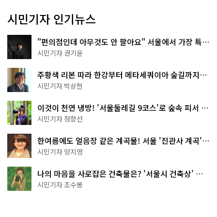
시민기자 인기뉴스
"편의점인데 아무것도 안 팔아요" 서울에서 가장 특별
한 편의점의 정체
시민기자 권기윤
주황색 리본 따라 한강부터 메타세쿼이아 숲길까지…
서울둘레길 15코스
시민기자 박상현
이것이 천연 냉방! '서울둘레길 9코스'로 숲속 피서 떠
나볼까
시민기자 정향선
한여름에도 얼음장 같은 계곡물! 서울 '진관사 계곡'이
천국이네~
시민기자 양지영
나의 마음을 사로잡은 건축물은? '서울시 건축상' 수
상작 공개!
시민기자 조수봉