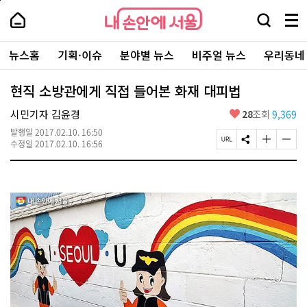
본
페
내
문
이
내
손
검
메
바
지
손
안
색
뉴
로
상
안
주
에
창
전
가
단
에
뉴스홈
기획·이슈
분야별 뉴스
비주얼 뉴스
우리동네
요
서
열
체
기
으
서
서
울
기
보
로
울
비
기
이
-
현직 소방관에게 직접 들어본 화재 대피법
스
동
서
바
울
좋
시민기자 김윤경
28
조회
9,369
로
시
아
가
대
발행일
2017.02.10. 16:50
요
기
페
S
글
글
표
수정일
2017.02.10. 16:56
이
N
자
자
소
지
S
크
크
통
U
공
기
기
포
R
유
크
작
털
L
하
게
게
복
기
변
변
사
경
경
하
하
기
기