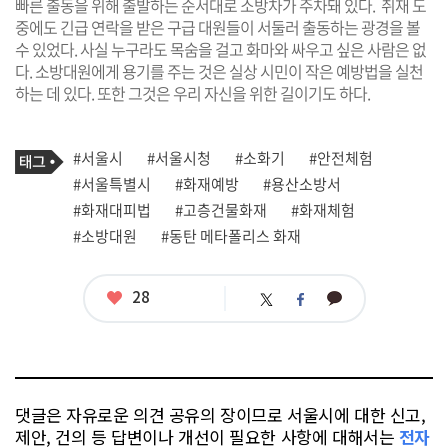
빠른 출동을 위해 출발하는 순서대로 소방차가 주차돼 있다. 취재 도
중에도 긴급 연락을 받은 구급 대원들이 서둘러 출동하는 광경을 볼
수 있었다. 사실 누구라도 목숨을 걸고 화마와 싸우고 싶은 사람은 없
다. 소방대원에게 용기를 주는 것은 실상 시민이 작은 예방법을 실천
하는 데 있다. 또한 그것은 우리 자신을 위한 길이기도 하다.
기
태
#서울시
#서울시청
#소화기
#안전체험
사
그
관
#서울특별시
#화재예방
#용산소방서
련
#화재대피법
#고층건물화재
#화재체험
태
그
#소방대원
#동탄 메타폴리스 화재
좋
28
카
트
페
아
카
위
이
요
오
터
스
톡
북
댓글은 자유로운 의견 공유의 장이므로 서울시에 대한 신고,
제안, 건의 등 답변이나 개선이 필요한 사항에 대해서는
전자