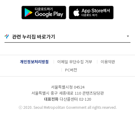
다
A
운
p
로
p
드
S
하
t
기
o
관련 누리집 바로가기
G
r
o
e
o
에
g
서
l
다
개인정보처리방침
이메일 무단수집 거부
이용약관
e
운
P
로
PC버전
l
드
a
하
y
기
서울특별시청 04524
서울특별시 중구 세종대로 110 콘텐츠담당관
대표전화
다산콜센터
02-120
ⓒ
2020. Seoul Metropolitan Government all rights reserved.