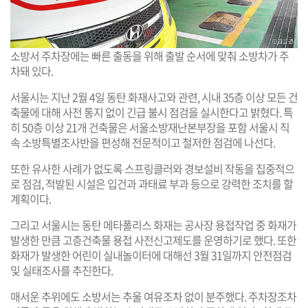
소방서 주차장에는 빠른 출동을 위해 출발 순서에 맞춰 소방차가 주
차돼 있다.
서울시는 지난 2월 4일 동탄 화재사고와 관련, 시내 35층 이상 모든 건
축물에 대해 사전 통지 없이 긴급 불시 점검을 실시한다고 밝혔다. 특
히 50층 이상 21개 건축물은 서울소방재난본부장을 포함 서울시 직
속 소방특별조사반을 편성해 전문적이고 철저한 점검에 나선다.
또한 유사한 사례가 없도록 스프링클러와 경보설비 작동을 집중적으
로 점검, 적발된 시설은 입건과 과태료 부과 등으로 강력한 조치를 할
계획이다.
그리고 서울시는 동탄 메타폴리스 화재는 공사장 용접작업 중 화재가
발생한 만큼 고층건축물 용접 사전신고제도를 운영하기로 했다. 또한
화재가 발생한 어린이 실내놀이터에 대해선 3월 31일까지 안전점검
및 실태조사를 추진한다.
매서운 추위에도 소방서는 추울 여유조차 없이 분주했다. 주차장조차