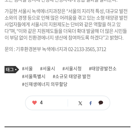
가길현 서울시 녹색에너지과장은 “서울의 지리적 특성, 대규모 발전
소와의 경쟁 등으로 인해 많은 어려움을 겪고 있는 소형 태양광 발전
사업자들에게 서울시의 지원제도는 단비와 같은 역할을 하고 있
다”며, “이와 같은 지원제도들을 더욱더 확대 발굴해 더 많은 시민들
이 부담 없이 친환경에너지 생산에 참여하도록 하겠다”고 밝혔다.
문의 : 기후환경본부 녹색에너지과 02-2133-3565, 3712
기
태
#서울
#서울시
#서울시청
#태양광발전소
사
그
관
#서울특별시
#소규모 태양광 발전
련
#신재생에너지 의무할당
태
그
좋
4
카
트
페
아
카
위
이
요
오
터
스
톡
북