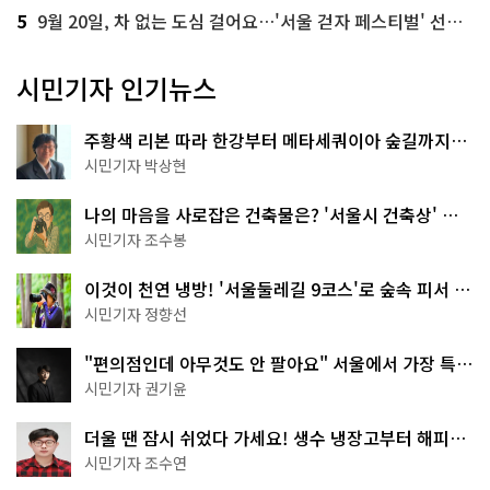
5
9월 20일, 차 없는 도심 걸어요…'서울 걷자 페스티벌' 선착순 5천명
시민기자 인기뉴스
주황색 리본 따라 한강부터 메타세쿼이아 숲길까지…
서울둘레길 15코스
시민기자 박상현
나의 마음을 사로잡은 건축물은? '서울시 건축상' 수
상작 공개!
시민기자 조수봉
이것이 천연 냉방! '서울둘레길 9코스'로 숲속 피서 떠
나볼까
시민기자 정향선
"편의점인데 아무것도 안 팔아요" 서울에서 가장 특별
한 편의점의 정체
시민기자 권기윤
더울 땐 잠시 쉬었다 가세요! 생수 냉장고부터 해피소
·무더위쉼터까지
시민기자 조수연