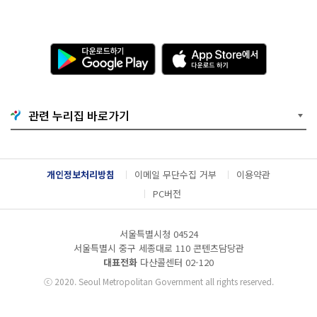
다
A
운
p
로
p
드
S
하
t
기
o
관련 누리집 바로가기
G
r
o
e
o
에
g
서
l
다
개인정보처리방침
이메일 무단수집 거부
이용약관
e
운
P
로
PC버전
l
드
a
하
y
기
서울특별시청 04524
서울특별시 중구 세종대로 110 콘텐츠담당관
대표전화
다산콜센터
02-120
ⓒ
2020. Seoul Metropolitan Government all rights reserved.