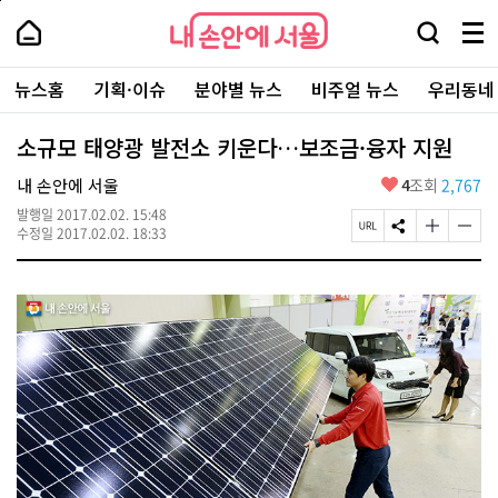
본
페
내
문
이
내
손
검
메
바
지
손
안
색
뉴
로
상
안
주
에
창
전
가
단
에
뉴스홈
기획·이슈
분야별 뉴스
비주얼 뉴스
우리동네
요
서
열
체
기
으
서
서
울
기
보
로
울
비
기
이
-
소규모 태양광 발전소 키운다…보조금·융자 지원
스
동
서
바
울
좋
내 손안에 서울
4
조회
2,767
로
시
아
가
대
발행일
2017.02.02. 15:48
요
기
페
S
글
글
표
수정일
2017.02.02. 18:33
이
N
자
자
소
지
S
크
크
통
U
공
기
기
포
R
유
크
작
털
L
하
게
게
복
기
변
변
사
경
경
하
하
기
기