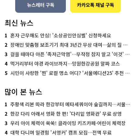
최신 뉴스
1
혼자 근무해도 안심! '소상공인안심벨' 신청하세요
2
장애인 맞춤형 보조기기 최대 3년간 무상 대여…삶의 질 높인다
3
걸을 때마다 아픈 '족저근막염'…무작정 참지 말고 '이것' 해보세요!
4
먹거리부터 야경 라이브까지…망원한강공원 알짜 코스
5
시민이 사랑한 '찐' 로컬 명소 어디? '서울에디션25' 추천 코스
많이 본 뉴스
1
주황색 리본 따라 한강부터 메타세쿼이아 숲길까지…서울둘레길 15코스
2
한강 다리 아래서 영화 한 편! '다리밑 영화관' 무료 상영
3
우리 아이 체력이 쑥쑥! 클라이밍 키즈카페·어린이 체력장
4
대학 다니며 일경험 '서영커' 캠프 모집…전액 무료