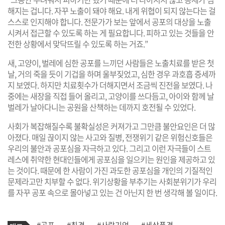
해지는 겁니다. 자꾸 노출이 돼야 해요. 내게 위협이 되지 않는다는 걸
스스로 인지해야 합니다. 전문가가 보는 앞에서 공포의 대상을 노출
시켜서 접근할 수 있도록 하는 게 필요합니다. 피하고 있는 것들을 안
전한 상황에서 맞닥뜨릴 수 있도록 하는 거죠.”
새, 고양이, 벌레에 심한 공포를 느끼던 사람들은 노출치료를 받은 첫
날, 거의 죽을 듯이 기겁을 하며 울부짖었고, 심한 경우 과호흡 증세까
지 보였다. 하지만 치료횟수가 더해지면서 조금씩 진전을 보였다. 나
중에는 새장을 직접 들어 올리고, 고양이를 쓰다듬고, 아이와 함께 날
벌레가 날아다니는 공원을 산책하는 데까지 호전될 수 있었다.
사회가 복잡해질수록 불확실성은 커져가고 그만큼 불안요인은 더 많
아졌다. 매일 끊이지 않는 사고와 질병, 전쟁위기 같은 위험신호들은
우리의 불안과 공포심을 자극하고 있다. 그리고 이런 자극들이 스트
레스에 취약한 현대인들에게 공포심을 일으키는 원인을 제공하고 있
는 것이다. 때문에 한 사람이 가진 과도한 공포심을 개인의 기질적인
문제라고만 치부할 수 없다. 위기상황을 부추기는 사회분위기가 우리
를 자꾸 공포 속으로 몰아넣고 있는 건 아닌지 한 번 생각해 볼 일이다.
기
태