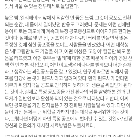
맞서 싸울 수 있는 전투태세로 돌입한다.
늦은 밤, 엘리베이터 앞에서 직감한 안 좋은 느낌. 그것이 공포로 전환
되는 순간, 내 몸에서 일어났던 반응도 그러했다. 문제는 이런 신체반
응이 때로는 과도하게 계속돼 특정 공포증상으로 이어지기도 한다는
것이다. 실제로 몇 년 전, ‘공포’에 대한 다큐멘터리를 만들면서 많은
특정한 것에 심한 공포증을 보이는 사람들을 만났었다. 어떤 대학생
은 ‘새’ 그림만 봐도 기겁을 하고, 어떤 여성은 ‘고양이’ 털끝만 봐도 울
음을 터뜨렸고, 어떤 주부는 ‘벌레’에 대한 공포 때문에 아이와 공원 산
책 한 번 해본 적 없으며, 어떤 여고생은 바나나를 벌레보다 더한 존재
라고 생각하는 과일공포증을 갖고 있었다. 연구에 따르면 뇌에서 공
포를 담당하는 곳이 편도체라고 알려져 있다. 만약 편도체가 없다면
외부의 위험자극을 공포로 인식하지 못하게 돼 생존을 위협받게 된다
는 것이다. 실제로 특정 공포증을 가진 환자의 뇌를 촬영해본 결과 편
도체가 일반인보다 활성화 되어 있는 것으로 나타났다고 한다. 어찌
보면 공포증을 가진 환자들은 가장 진화된 사람들일 수 있다. 다만 이
들이 가진 문제는 큰 위협을 가하지 않는 대상을 무서워한다는 것이
다. 그렇다면 어떻게 하면 특정 공포에서 벗어날 수 있는 것일까? 신경
정신과 전문의가 제시한 치료방법은 노출치료다.
“그동안 두려워서 피하기만 했기 때문에 더 나아지지 않고 증세가 심