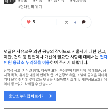
#공포
#최경
#사람기억
#세상풍경
사
그
관
#현대인의 위기
련
태
그
좋
5
카
트
페
아
카
위
이
요
오
터
스
톡
북
댓글은 자유로운 의견 공유의 장이므로 서울시에 대한 신고,
제안, 건의 등 답변이나 개선이 필요한 사항에 대해서는
전자
민원 응답소 누리집을 이용
하여 주시기 바랍니다.
상업성 광고, 저작권 침해, 저속한 표현, 특정인에 대한 비방, 명예훼손, 정
치적 목적, 유사한 내용의 반복적 글, 개인정보 유출,그 밖에 공익을 저해하
거나 운영 취지에 맞지 않는 댓글은 서울특별시 조례 및 개인정보보호법에
의해 통보없이 삭제될 수 있습니다.
응답소 누리집 바로가기