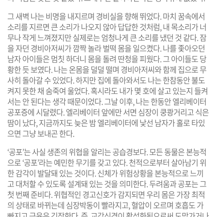
그 새벽 나는 비명을 내지르며 경비실을 향해 뛰었다. 마치 꿈속에서
소리를 지르면 큰 소리가 나오지 않아 답답한 것처럼, 내 목소리가 너
무나 작게 느껴졌지만 실제로는 엄청나게 큰 소리를 냈던 것 같다. 잠
을 자던 경비아저씨가 깜짝 놀라 벌떡 몸을 일으켰다. 나를 좇아오던
남자 아이들은 멈칫 하더니 몸을 돌려 딴청을 피웠다. 그 아이들도 당
황한 듯 보였다. 나는 온몸을 덜덜 떨며 경비아저씨와 함께 집으로 무
사히 돌아갈 수 있었다. 하지만 집에 돌아와서도 나는 한참동안 불도
켜지 못한 채 숨죽여 울었다. 혹시라도 내가 몇 호에 살고 있는지 들켜
서는 안 된다는 생각 때문이었다. 그날 이후, 나는 한동안 엘리베이터
공포증에 시달렸다. 엘리베이터 앞에만 서면 심장이 쿵쾅거리고 식은
땀이 났다, 지금까지도 늦은 밤 엘리베이터에 낯선 남자가 홀로 타있
으면 그냥 보내곤 한다.
‘공포’는 사실 생존의 위협을 알리는 공습경보다. 모든 동물은 본능적
으로 ‘공포’라는 예민한 무기를 갖고 있다. 천적으로부터 살아남기 위
한 감각이 발달돼 있는 것이다. 신체가 위험상황을 본능적으로 느끼
고 대처할 수 있도록 설계돼 있는 것을 의미한다. 두려움과 공포는 그
첫 번째 준비다. 위협적인 경고신호가 감지되면 우리 몸은 가장 최적
의 상태로 바뀌는데 심장박동이 빨라지고, 혈압이 오르며 호흡도 가
빠지고 근육은 긴장한다. 즉, 교감신경이 활성화됨으로써 도망가거나