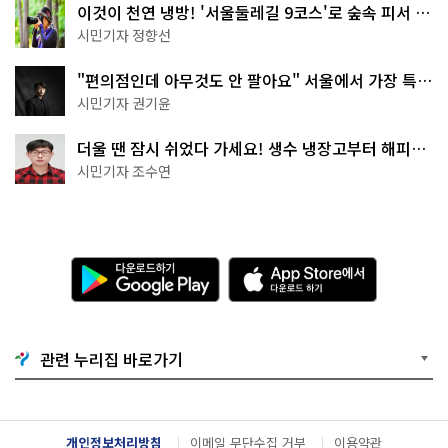
이것이 천연 냉방! '서울둘레길 9코스'로 숲속 피서 떠
나볼까
시민기자 정향선
"편의점인데 아무것도 안 팔아요" 서울에서 가장 특별
한 편의점의 정체
시민기자 권기윤
더울 땐 잠시 쉬었다 가세요! 생수 냉장고부터 해피소
·무더위쉼터까지
시민기자 조수연
다
A
운
p
로
p
드
S
하
t
기
o
관련 누리집 바로가기
G
r
o
e
o
에
g
서
l
다
개인정보처리방침
이메일 무단수집 거부
이용약관