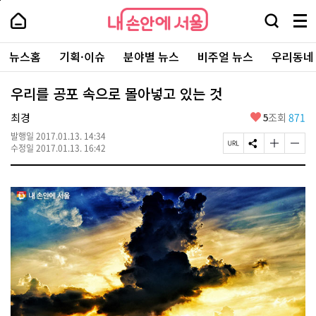
본
페
내
문
이
내
손
검
메
바
지
손
안
색
뉴
로
상
안
주
에
창
전
가
단
에
뉴스홈
기획·이슈
분야별 뉴스
비주얼 뉴스
우리동네
요
서
열
체
기
으
서
서
울
기
보
로
울
비
기
이
-
우리를 공포 속으로 몰아넣고 있는 것
스
동
서
바
울
좋
최경
5
조회
871
로
시
아
가
대
발행일
2017.01.13. 14:34
요
기
페
S
글
글
표
수정일
2017.01.13. 16:42
이
N
자
자
소
지
S
크
크
통
U
공
기
기
포
R
유
크
작
털
L
하
게
게
복
기
변
변
사
경
경
하
하
기
기