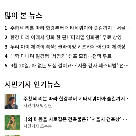
많이 본 뉴스
1
주황색 리본 따라 한강부터 메타세쿼이아 숲길까지…서울둘레길 15코스
2
한강 다리 아래서 영화 한 편! '다리밑 영화관' 무료 상영
3
우리 아이 체력이 쑥쑥! 클라이밍 키즈카페·어린이 체력장
4
대학 다니며 일경험 '서영커' 캠프 모집…전액 무료
5
9월 20일, 차 없는 도심 걸어요…'서울 걷자 페스티벌' 선착순 5천명
시민기자 인기뉴스
주황색 리본 따라 한강부터 메타세쿼이아 숲길까지…
서울둘레길 15코스
시민기자 박상현
나의 마음을 사로잡은 건축물은? '서울시 건축상' 수
상작 공개!
시민기자 조수봉