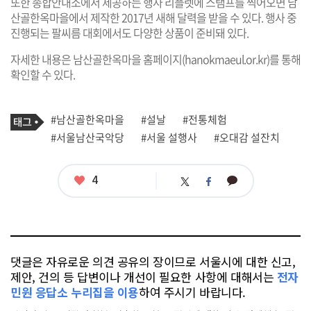
또한 종합안내소에서 제공하는 행사 리플렛에 스탬프를 찍어오면 남
산골한옥마을에서 제작한 2017년 새해 달력을 받을 수 있다. 행사 중
진행되는 팔씨름 대회에서도 다양한 상품이 준비돼 있다.
자세한 내용은 남산골한옥마을 홈페이지(
hanokmaeul.or.kr
)를 통해
확인할 수 있다.
기
태
#남산골한옥마을
#설날
#전통체험
사
그
관
#서울남산국악당
#서울 설행사
#오대감 설잔치
련
태
그
좋
4
카
트
페
아
카
위
이
요
오
터
스
톡
북
댓글은 자유로운 의견 공유의 장이므로 서울시에 대한 신고,
제안, 건의 등 답변이나 개선이 필요한 사항에 대해서는
전자
민원 응답소 누리집을 이용
하여 주시기 바랍니다.