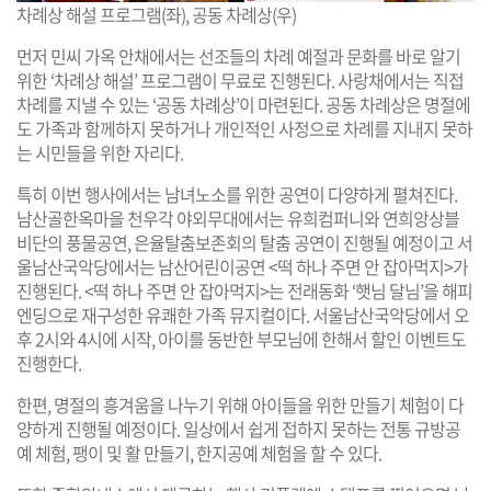
차례상 해설 프로그램(좌), 공동 차례상(우)
먼저 민씨 가옥 안채에서는 선조들의 차례 예절과 문화를 바로 알기
위한 ‘차례상 해설’ 프로그램이 무료로 진행된다. 사랑채에서는 직접
차례를 지낼 수 있는 ‘공동 차례상’이 마련된다. 공동 차례상은 명절에
도 가족과 함께하지 못하거나 개인적인 사정으로 차례를 지내지 못하
는 시민들을 위한 자리다.
특히 이번 행사에서는 남녀노소를 위한 공연이 다양하게 펼쳐진다.
남산골한옥마을 천우각 야외무대에서는 유희컴퍼니와 연희앙상블
비단의 풍물공연, 은율탈춤보존회의 탈춤 공연이 진행될 예정이고 서
울남산국악당에서는 남산어린이공연 <떡 하나 주면 안 잡아먹지>가
진행된다. <떡 하나 주면 안 잡아먹지>는 전래동화 ‘햇님 달님’을 해피
엔딩으로 재구성한 유쾌한 가족 뮤지컬이다. 서울남산국악당에서 오
후 2시와 4시에 시작, 아이를 동반한 부모님에 한해서 할인 이벤트도
진행한다.
한편, 명절의 흥겨움을 나누기 위해 아이들을 위한 만들기 체험이 다
양하게 진행될 예정이다. 일상에서 쉽게 접하지 못하는 전통 규방공
예 체험, 팽이 및 활 만들기, 한지공예 체험을 할 수 있다.