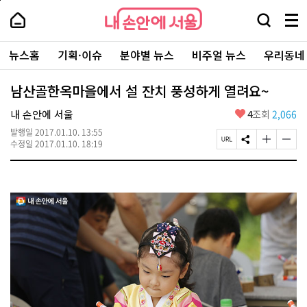
본
페
내
문
이
내
손
검
메
바
지
손
안
색
뉴
로
상
안
주
에
창
전
가
단
에
뉴스홈
기획·이슈
분야별 뉴스
비주얼 뉴스
우리동네
요
서
열
체
기
으
서
서
울
기
보
로
울
비
기
이
-
남산골한옥마을에서 설 잔치 풍성하게 열려요~
스
동
서
바
울
좋
내 손안에 서울
4
조회
2,066
로
시
아
가
대
발행일
2017.01.10. 13:55
요
기
페
S
글
글
표
수정일
2017.01.10. 18:19
이
N
자
자
소
지
S
크
크
통
U
공
기
기
포
R
유
크
작
털
L
하
게
게
복
기
변
변
사
경
경
하
하
기
기