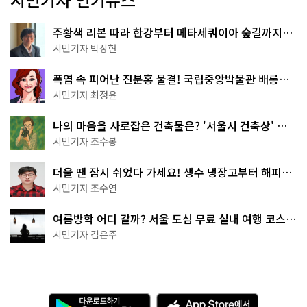
주황색 리본 따라 한강부터 메타세쿼이아 숲길까지…
서울둘레길 15코스
시민기자 박상현
폭염 속 피어난 진분홍 물결! 국립중앙박물관 배롱나
무 명소
시민기자 최정윤
나의 마음을 사로잡은 건축물은? '서울시 건축상' 수
상작 공개!
시민기자 조수봉
더울 땐 잠시 쉬었다 가세요! 생수 냉장고부터 해피소
·무더위쉼터까지
시민기자 조수연
여름방학 어디 갈까? 서울 도심 무료 실내 여행 코스
추천
시민기자 김은주
다
A