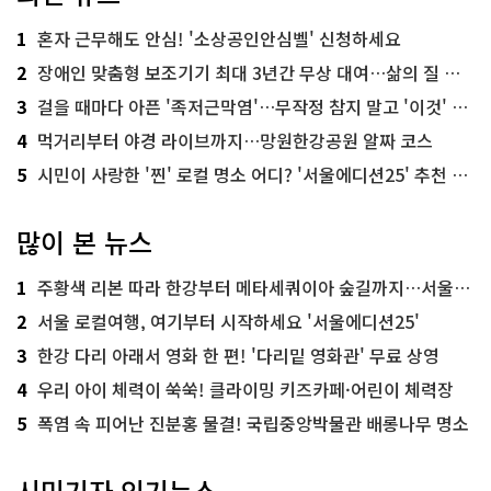
1
혼자 근무해도 안심! '소상공인안심벨' 신청하세요
2
장애인 맞춤형 보조기기 최대 3년간 무상 대여…삶의 질 높인다
3
걸을 때마다 아픈 '족저근막염'…무작정 참지 말고 '이것' 해보세요!
4
먹거리부터 야경 라이브까지…망원한강공원 알짜 코스
5
시민이 사랑한 '찐' 로컬 명소 어디? '서울에디션25' 추천 코스
많이 본 뉴스
1
주황색 리본 따라 한강부터 메타세쿼이아 숲길까지…서울둘레길 15코스
2
서울 로컬여행, 여기부터 시작하세요 '서울에디션25'
3
한강 다리 아래서 영화 한 편! '다리밑 영화관' 무료 상영
4
우리 아이 체력이 쑥쑥! 클라이밍 키즈카페·어린이 체력장
5
폭염 속 피어난 진분홍 물결! 국립중앙박물관 배롱나무 명소
시민기자 인기뉴스