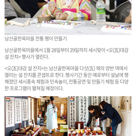
남산골한옥마을 전통 팽이 만들기
남산골한옥마을에서 1월 28일부터 29일까지 세시맞이 <오(五)대감
설 잔치> 행사가 열린다.
<오(五)대감 설 잔치>는 남산골한옥마을 다섯(五) 채의 양반 댁에서
열리는 설 잔치를 콘셉트로 한다. 행사기간 동안 예로부터 설날에 행
해졌던 세시풍속 체험과 민속놀이, 전통공연 및 만들기 체험 등 다양
한 프로그램이 펼쳐질 예정이다.