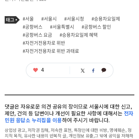
기
태
#서울
#서울시
#서울시청
#승용차요일제
사
그
관
#공항버스
#서울특별시
#공항버스 할인
련
#공항버스 요금
#승용차요일제 혜택
태
그
#자전거전용차로 위반
#자전거전용차로 위반 과태료
좋
4
카
트
페
아
카
위
이
요
오
터
스
톡
북
댓글은 자유로운 의견 공유의 장이므로 서울시에 대한 신고,
제안, 건의 등 답변이나 개선이 필요한 사항에 대해서는
전자
민원 응답소 누리집을 이용
하여 주시기 바랍니다.
상업성 광고, 저작권 침해, 저속한 표현, 특정인에 대한 비방, 명예훼손, 정
치적 목적, 유사한 내용의 반복적 글, 개인정보 유출,그 밖에 공익을 저해하