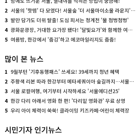
1
밤에도 뜨거운 서울, 열대야를 식히는 방법이 궁금해!
2
서울의 '핫템' 다 모였다! 서울숲 '더 서울마이소울 라운지' 오픈
3
발만 담가도 더위 탈출! 도심 피서는 청계천 '물 첨벙첨벙'
4
광화문광장, 거대한 요가장 됐다! '달빛요가'와 함께한 여름밤 힐링
5
여름밤, 한강에서 '줍깅'하고 에코마일리지도 줍줍!
많이 본 뉴스
1
9월부턴 '기후동행패스' 쓰세요! 39세까지 청년 혜택
2
주황색 리본 따라 한강부터 메타세쿼이아 숲길까지…서울둘레길 15코스
3
서울 로컬여행, 여기부터 시작하세요 '서울에디션25'
4
한강 다리 아래서 영화 한 편! '다리밑 영화관' 무료 상영
5
우리 아이 체력이 쑥쑥! 클라이밍 키즈카페·어린이 체력장
시민기자 인기뉴스