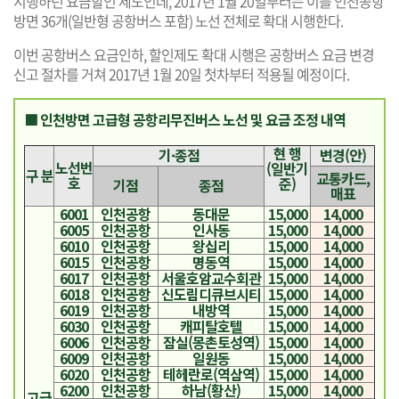
시행하던 요금할인 제도인데, 2017년 1월 20일부터는 이를 인천공항
방면 36개(일반형 공항버스 포함) 노선 전체로 확대 시행한다.
이번 공항버스 요금인하, 할인제도 확대 시행은 공항버스 요금 변경
신고 절차를 거쳐 2017년 1월 20일 첫차부터 적용될 예정이다.
■ 인천방면 고급형 공항리무진버스 노선 및 요금 조정 내역
현 행
기·종점
변경(안)
노선번
(일반기
구 분
교통카드,
호
준)
기점
종점
매표
6001
인천공항
동대문
15,000
14,000
6005
인천공항
인사동
15,000
14,000
6010
인천공항
왕십리
15,000
14,000
6015
인천공항
명동역
15,000
14,000
6017
인천공항
서울호암교수회관
15,000
14,000
6018
인천공항
신도림디큐브시티
15,000
14,000
6019
인천공항
내방역
15,000
14,000
6030
인천공항
캐피탈호텔
15,000
14,000
6006
인천공항
잠실(몽촌토성역)
15,000
14,000
6009
인천공항
일원동
15,000
14,000
6020
인천공항
테헤란로(역삼역)
15,000
14,000
6200
인천공항
하남(황산)
15,000
14,000
고급