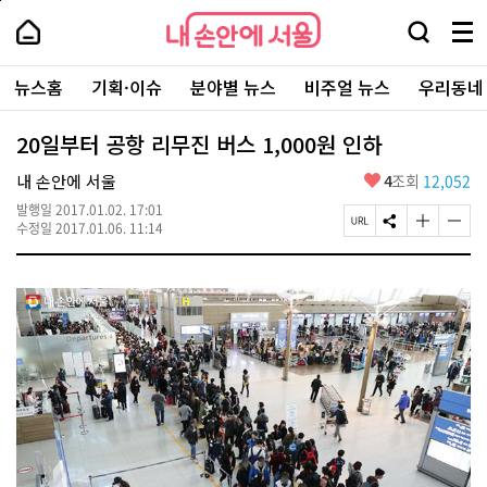
본
페
내
문
이
내
손
검
메
바
지
손
안
색
뉴
로
상
안
주
에
창
전
가
단
에
뉴스홈
기획·이슈
분야별 뉴스
비주얼 뉴스
우리동네
요
서
열
체
기
으
서
서
울
기
보
로
울
비
기
이
-
20일부터 공항 리무진 버스 1,000원 인하
스
동
서
바
울
좋
내 손안에 서울
4
조회
12,052
로
시
아
가
대
발행일
2017.01.02. 17:01
요
기
페
S
글
글
표
수정일
2017.01.06. 11:14
이
N
자
자
소
지
S
크
크
통
U
공
기
기
포
R
유
크
작
털
L
하
게
게
복
기
변
변
사
경
경
하
하
기
기