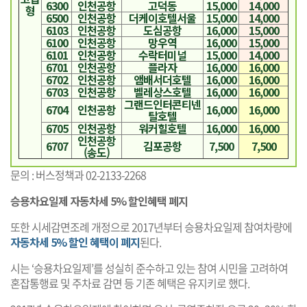
6300
인천공항
고덕동
15,000
14,000
형
6500
인천공항
더케이호텔서울
15,000
14,000
6103
인천공항
도심공항
16,000
15,000
6100
인천공항
망우역
16,000
15,000
6101
인천공항
수락터미널
15,000
14,000
6701
인천공항
플라자
16,000
16,000
6702
인천공항
앰배서더호텔
16,000
16,000
6703
인천공항
벨레상스호텔
16,000
16,000
그랜드인터콘티넨
6704
인천공항
16,000
16,000
탈호텔
6705
인천공항
워커힐호텔
16,000
16,000
인천공항
6707
김포공항
7,500
7,500
(송도)
문의 : 버스정책과 02-2133-2268
승용차요일제 자동차세 5% 할인혜택 폐지
또한 시세감면조례 개정으로 2017년부터 승용차요일제 참여차량에
자동차세 5% 할인 혜택이 폐지
된다.
시는 ‘승용차요일제’를 성실히 준수하고 있는 참여 시민을 고려하여
혼잡통행료 및 주차료 감면 등 기존 혜택은 유지키로 했다.