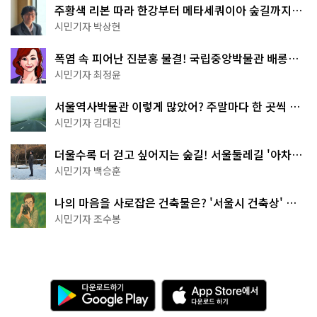
주황색 리본 따라 한강부터 메타세쿼이아 숲길까지…
서울둘레길 15코스
시민기자 박상현
폭염 속 피어난 진분홍 물결! 국립중앙박물관 배롱나
무 명소
시민기자 최정윤
서울역사박물관 이렇게 많았어? 주말마다 한 곳씩 떠
나는 역사 산책
시민기자 김대진
더울수록 더 걷고 싶어지는 숲길! 서울둘레길 '아차산
코스'
시민기자 백승훈
나의 마음을 사로잡은 건축물은? '서울시 건축상' 수
상작 공개!
시민기자 조수봉
다
A
운
p
로
p