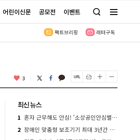
어린이신문
공모전
이벤트
검
메
색
뉴
창
전
열
체
팩트브리핑
레터구독
기
보
기
카
좋
트
페
3
페
인
글
글
카
위
이
아
이
쇄
자
자
오
터
스
요
지
하
크
크
톡
북
U
기
기
기
R
새
크
작
L
창
게
게
최신 뉴스
복
열
변
변
사
림
경
경
하
하
1
혼자 근무해도 안심! '소상공인안심벨' 신청하세요
기
기
2
장애인 맞춤형 보조기기 최대 3년간 무상 대여…삶의 질 높인다