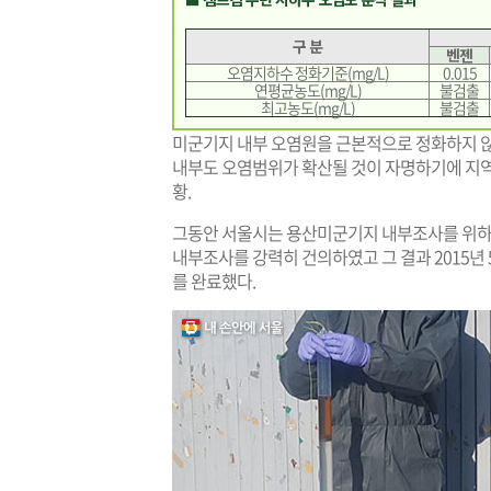
구 분
벤젠
오염지하수 정화기준(mg/L)
0.015
연평균농도(mg/L)
불검출
최고농도(mg/L)
불검출
미군기지 내부 오염원을 근본적으로 정화하지 않
내부도 오염범위가 확산될 것이 자명하기에 지
황.
그동안 서울시는 용산미군기지 내부조사를 위하여
내부조사를 강력히 건의하였고 그 결과 2015년
를 완료했다.