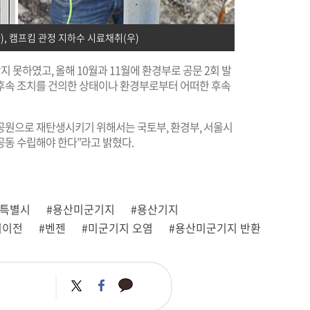
, 캠프킴 관정 지하수 시료채취(우)
 못하였고, 올해 10월과 11월에 환경부로 공문 2회 발
 후속 조치를 건의한 상태이나 환경부로부터 어떠한 후속
원으로 재탄생시키기 위해서는 국토부, 환경부, 서울시
공동 수립해야 한다”라고 밝혔다.
울특별시
#용산미군기지
#용산기지
지이전
#벤젠
#미군기지 오염
#용산미군기지 반환
카
트
페
카
위
이
오
터
스