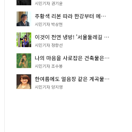
시민기자 권기윤
주황색 리본 따라 한강부터 메타세쿼이아 숲길까지…서울둘레길 15코스
시민기자 박상현
이것이 천연 냉방! '서울둘레길 9코스'로 숲속 피서 떠나볼까
시민기자 정향선
나의 마음을 사로잡은 건축물은? '서울시 건축상' 수상작 공개!
시민기자 조수봉
한여름에도 얼음장 같은 계곡물! 서울 '진관사 계곡'이 천국이네~
시민기자 양지영