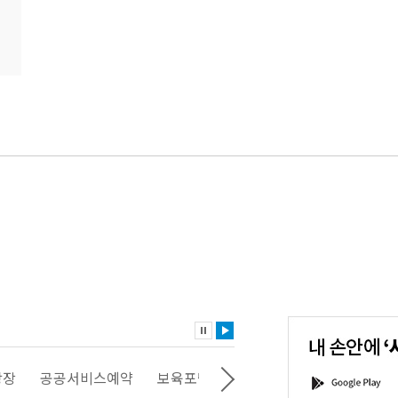
내
손
안
에
'서
광장
공공서비스예약
보육포털
일자리포털
문화포털
G
울'을
o