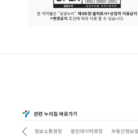
본 저작물은 "공공누리"
제4유형:출처표시+상업적 이용금지
+변경금지
조건에 따라 이용 할 수 있습니다.
관련 누리집 바로가기
상상대로 서울
정보소통광장
열린데이터광장
부동산정보