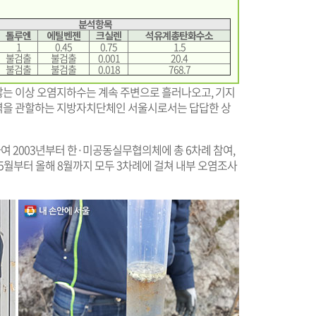
분석항목
톨루엔
에틸벤젠
크실렌
석유계총탄화수소
1
0.45
0.75
1.5
불검출
불검출
0.001
20.4
불검출
불검출
0.018
768.7
는 이상 오염지하수는 계속 주변으로 흘러나오고, 기지
역을 관할하는 지방자치단체인 서울시로서는 답답한 상
 2003년부터 한·미공동실무협의체에 총 6차례 참여,
 5월부터 올해 8월까지 모두 3차례에 걸쳐 내부 오염조사