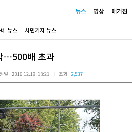
주
뉴스
영상
매거진
요
서
비
스
바
네 뉴스
시민기자 뉴스
로
가
기"
…500배 초과
정일
2016.12.19. 18:21
조회
2,537