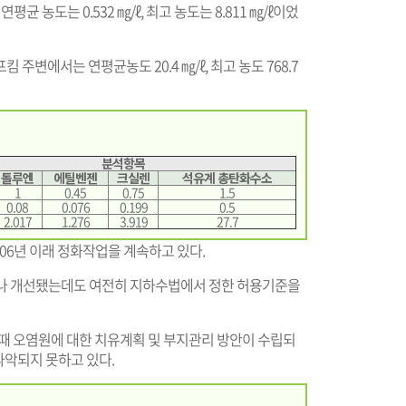
평균 농도는 0.532 ㎎/ℓ, 최고 농도는 8.811 ㎎/ℓ이었
 주변에서는 연평균농도 20.4 ㎎/ℓ, 최고 농도 768.7
분석항목
톨루엔
에틸벤젠
크실렌
석유계 총탄화수소
1
0.45
0.75
1.5
0.08
0.076
0.199
0.5
2.017
1.276
3.919
27.7
006년 이래 정화작업을 계속하고 있다.
%나 개선됐는데도 여전히 지하수법에서 정한 허용기준을
 때 오염원에 대한 치유계획 및 부지관리 방안이 수립되
 파악되지 못하고 있다.