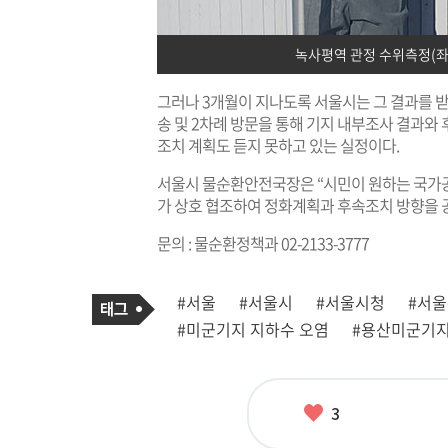
녹사평역 관정 수위측정(좌)
그러나 3개월이 지나도록 서울시는 그 결과를 받지
송 및 2차례 방문을 통해 기지 내부조사 결과와
조치 계획도 듣지 못하고 있는 실정이다.
서울시 물순환안전국장은 “시민이 원하는 국가공
가 상호 협조하여 정화계획과 후속조치 방향을 
문의 : 물순환정책과 02-2133-3777
기
태
#서울
#서울시
#서울시청
#서
사
그
관
#미군기지 지하수 오염
#용산미군기
련
태
그
좋
3
아
요