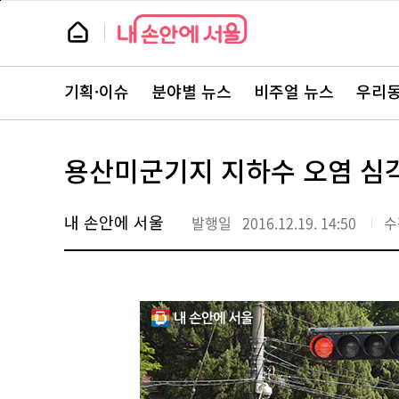
본
페
문
이
뉴
바
지
스
로
상
룸
가
단
뉴
기
으
스
로
기획·이슈
분야별 뉴스
비주얼 뉴스
우리동
주
이
요
동
서
비
스
용산미군기지 지하수 오염 심각
바
로
가
기
내 손안에 서울
발행일
2016.12.19. 14:50
수