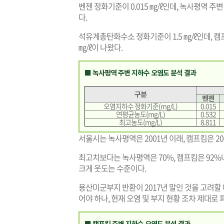
벤젠 정화기준이 0.015 ㎎/ℓ인데, 녹사평역 주변 연
다.
석유계총탄화수소 정화기준이 1.5 ㎎/ℓ인데, 캠프킴
㎎/ℓ이 나왔다.
■ 녹사평역 주변 지하수 오염도 분석 결과
구분
벤젠
오염지하수 정화기준(mg/L)
0.015
연평균농도(mg/L)
0.532
최고농도(mg/L)
8.811
서울시는 녹사평역은 2001년 이래, 캠프킴은 2
최고치보다는 녹사평역은 70%, 캠프킴은 92
크게 웃도는 수준이다.
용산미군부지 반환이 2017년 말인 것을 고려할
어야 하나, 현재 오염 및 부지 현황 조차 제대로
■ 캠프킴 주변 지하수 오염도 분석 결과