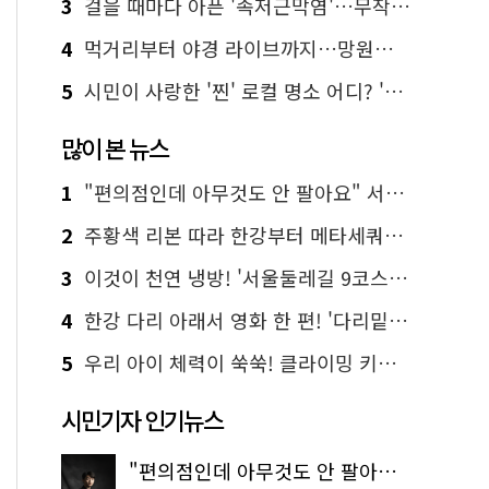
3
걸을 때마다 아픈 '족저근막염'…무작정 참지 말고 '이것' 해보세요!
4
먹거리부터 야경 라이브까지…망원한강공원 알짜 코스
5
시민이 사랑한 '찐' 로컬 명소 어디? '서울에디션25' 추천 코스
많이 본 뉴스
1
"편의점인데 아무것도 안 팔아요" 서울에서 가장 특별한 편의점의 정체
2
주황색 리본 따라 한강부터 메타세쿼이아 숲길까지…서울둘레길 15코스
3
이것이 천연 냉방! '서울둘레길 9코스'로 숲속 피서 떠나볼까
4
한강 다리 아래서 영화 한 편! '다리밑 영화관' 무료 상영
5
우리 아이 체력이 쑥쑥! 클라이밍 키즈카페·어린이 체력장
시민기자 인기뉴스
"편의점인데 아무것도 안 팔아요" 서울에서 가장 특별한 편의점의 정체