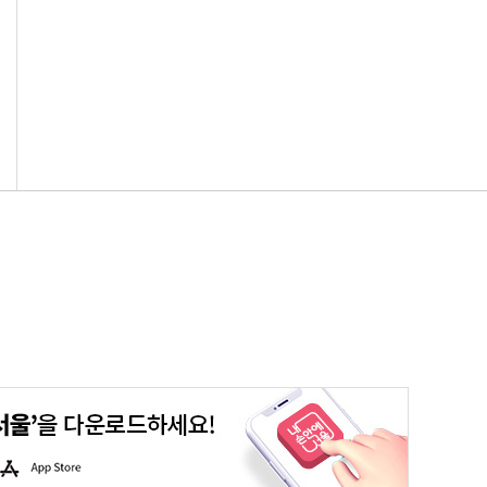
평생학습포털
청년포털
대기환경정보
에코마일리지
A
p