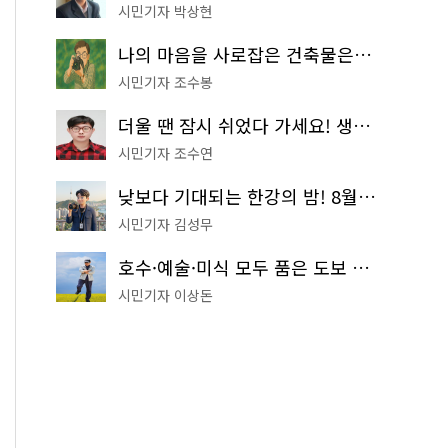
시민기자 박상현
나의 마음을 사로잡은 건축물은? '서울시 건축상' 수상작 공개!
시민기자 조수봉
더울 땐 잠시 쉬었다 가세요! 생수 냉장고부터 해피소·무더위쉼터까지
시민기자 조수연
낮보다 기대되는 한강의 밤! 8월 한정 무료 '한강 밤핑' 예약은?
시민기자 김성무
호수·예술·미식 모두 품은 도보 코스! 서울식물원~LG아트센터~마곡테라스거리
시민기자 이상돈