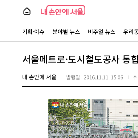
본
페
문
이
뉴
바
지
스
로
상
룸
가
단
뉴
기
으
스
로
기획·이슈
분야별 뉴스
비주얼 뉴스
우리동
주
이
요
동
서
비
스
서울메트로·도시철도공사 통합
바
로
가
기
내 손안에 서울
발행일
2016.11.11. 15:06
수