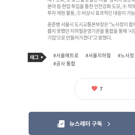
분야 등 현업 투입을 통한 안전강화 도모, ④ 
투자 재원 활용, ⑤ 비상시 효과적인 대응이 가
윤준병 서울시 도시교통본부장은 “노사정이 함께 
롭지 못했던 지하철운영기관을 통합을 통해 ‘시
기업’으로 만들어가겠다”고 밝혔다.
기
태
#서울메트로
#서울지하철
#노사정
사
그
관
#공사 통합
련
태
그
좋
7
아
요