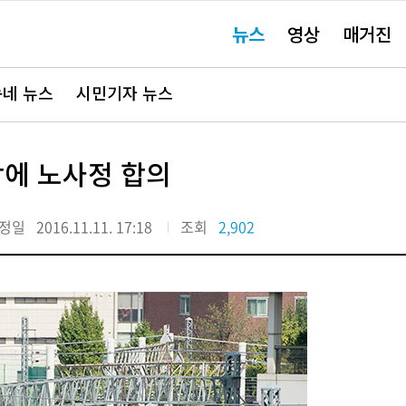
주
뉴스
영상
매거진
요
서
비
스
바
네 뉴스
시민기자 뉴스
로
가
기"
에 노사정 합의
정일
2016.11.11. 17:18
조회
2,902