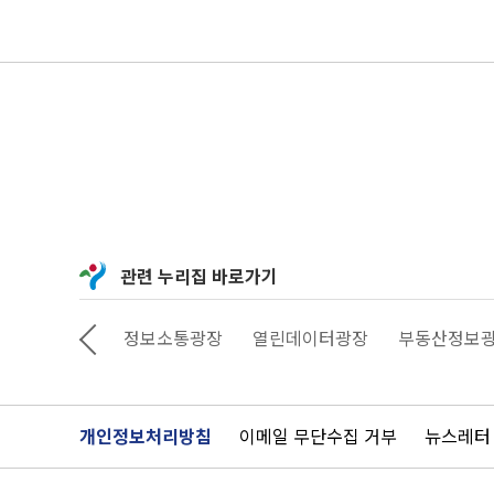
관련 누리집 바로가기
상상대로 서울
정보소통광장
열린데이터광장
부동산정보
개인정보처리방침
이메일 무단수집 거부
뉴스레터