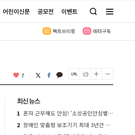
어린이신문
공모전
이벤트
검
메
색
뉴
창
전
열
체
팩트브리핑
레터구독
기
보
기
카
좋
트
페
7
페
인
글
글
카
위
이
아
이
쇄
자
자
오
터
스
요
지
하
크
크
톡
북
U
기
기
기
R
새
크
작
L
창
게
게
최신 뉴스
복
열
변
변
사
림
경
경
하
하
1
혼자 근무해도 안심! '소상공인안심벨' 신청하세요
기
기
2
장애인 맞춤형 보조기기 최대 3년간 무상 대여…삶의 질 높인다