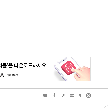
평생학습포털
청년포털
대기환경정보
에코마일리지
A
p
p
S
t
o
유
페
트
네
카
인
r
튜
이
위
이
카
스
e
브
스
터
버
오
타
북
블
스
그