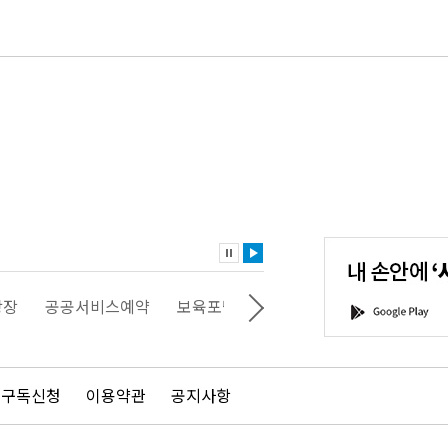
내
손
안
에
'서
광장
공공서비스예약
보육포털
일자리포털
문화포털
G
울'을
o
다
o
운
g
로
l
드
e
 구독신청
이용약관
공지사항
하
P
세
l
요!
a
y