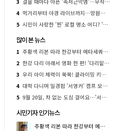
3
걸을 때마다 아픈 '족저근막염'…무작정 참지 말고 '이것' 해보세요!
4
먹거리부터 야경 라이브까지…망원한강공원 알짜 코스
5
시민이 사랑한 '찐' 로컬 명소 어디? '서울에디션25' 추천 코스
많이 본 뉴스
1
주황색 리본 따라 한강부터 메타세쿼이아 숲길까지…서울둘레길 15코스
2
한강 다리 아래서 영화 한 편! '다리밑 영화관' 무료 상영
3
우리 아이 체력이 쑥쑥! 클라이밍 키즈카페·어린이 체력장
4
대학 다니며 일경험 '서영커' 캠프 모집…전액 무료
5
9월 20일, 차 없는 도심 걸어요…'서울 걷자 페스티벌' 선착순 5천명
시민기자 인기뉴스
주황색 리본 따라 한강부터 메타세쿼이아 숲길까지…서울둘레길 15코스