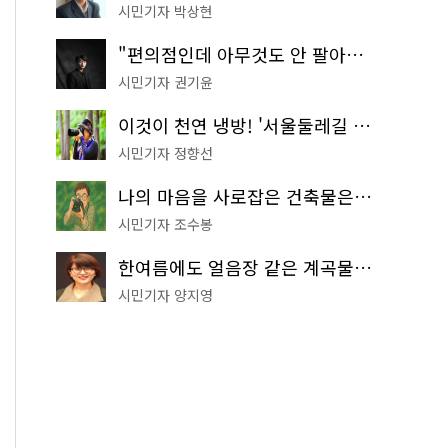
시민기자 박상현
"편의점인데 아무것도 안 팔아요" 서울에서 가장 특별한 편의점의 정체
시민기자 권기윤
이것이 천연 냉방! '서울둘레길 9코스'로 숲속 피서 떠나볼까
시민기자 정향선
나의 마음을 사로잡은 건축물은? '서울시 건축상' 수상작 공개!
시민기자 조수봉
한여름에도 얼음장 같은 계곡물! 서울 '진관사 계곡'이 천국이네~
시민기자 양지영