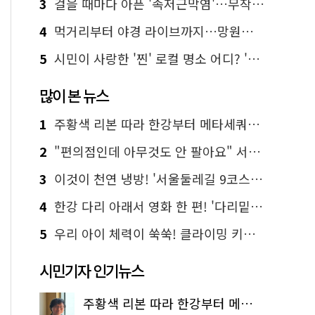
3
걸을 때마다 아픈 '족저근막염'…무작정 참지 말고 '이것' 해보세요!
4
먹거리부터 야경 라이브까지…망원한강공원 알짜 코스
5
시민이 사랑한 '찐' 로컬 명소 어디? '서울에디션25' 추천 코스
많이 본 뉴스
1
주황색 리본 따라 한강부터 메타세쿼이아 숲길까지…서울둘레길 15코스
2
"편의점인데 아무것도 안 팔아요" 서울에서 가장 특별한 편의점의 정체
3
이것이 천연 냉방! '서울둘레길 9코스'로 숲속 피서 떠나볼까
4
한강 다리 아래서 영화 한 편! '다리밑 영화관' 무료 상영
5
우리 아이 체력이 쑥쑥! 클라이밍 키즈카페·어린이 체력장
시민기자 인기뉴스
주황색 리본 따라 한강부터 메타세쿼이아 숲길까지…서울둘레길 15코스