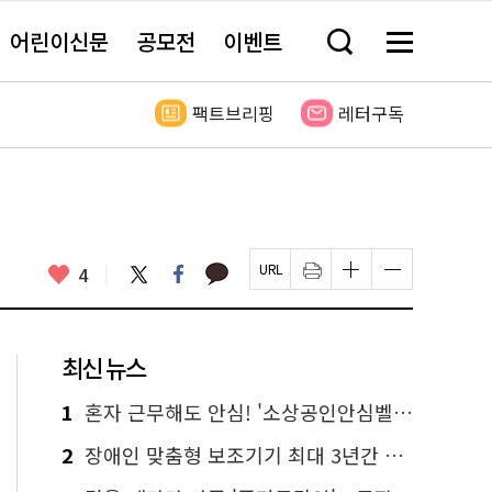
어린이신문
공모전
이벤트
검
메
색
뉴
창
전
열
체
팩트브리핑
레터구독
기
보
기
카
좋
트
페
4
페
인
글
글
카
위
이
아
이
쇄
자
자
오
터
스
요
지
하
크
크
톡
북
U
기
기
기
R
새
크
작
L
창
게
게
최신 뉴스
복
열
변
변
사
림
경
경
하
하
1
혼자 근무해도 안심! '소상공인안심벨' 신청하세요
기
기
2
장애인 맞춤형 보조기기 최대 3년간 무상 대여…삶의 질 높인다