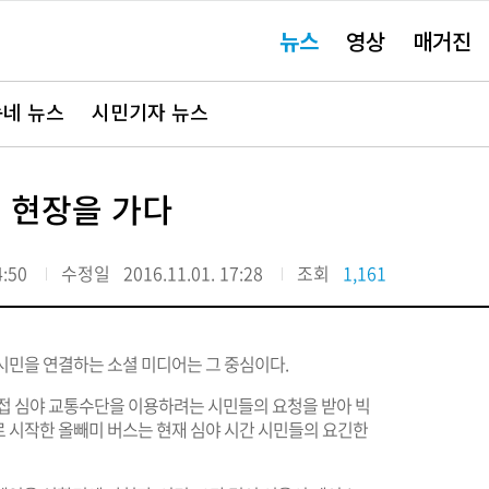
주
뉴스
영상
매거진
요
서
비
스
바
네 뉴스
시민기자 뉴스
로
가
기"
통 현장을 가다
4:50
수정일
2016.11.01. 17:28
조회
1,161
만 시민을 연결하는 소셜 미디어는 그 중심이다.
직접 심야 교통수단을 이용하려는 시민들의 요청을 받아 빅
으로 시작한 올빼미 버스는 현재 심야 시간 시민들의 요긴한