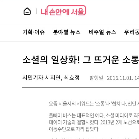
본
페
문
이
뉴
바
지
스
로
상
룸
가
단
뉴
기
으
스
로
기획·이슈
분야별 뉴스
비주얼 뉴스
우리동
주
이
요
동
서
비
스
소셜의 일상화! 그 뜨거운 소
바
로
가
기
시민기자 서지연, 최효정
발행일
2016.11.01. 1
요즘 서울시의 키워드는 ‘소통’과 ‘협치’다. 천
올빼미 버스는 대표적인 예다. 소셜 미디어로 
데이터 기술과 결합시켰다. 2013년 2개 노선
이동수단으로 자리 잡았다.