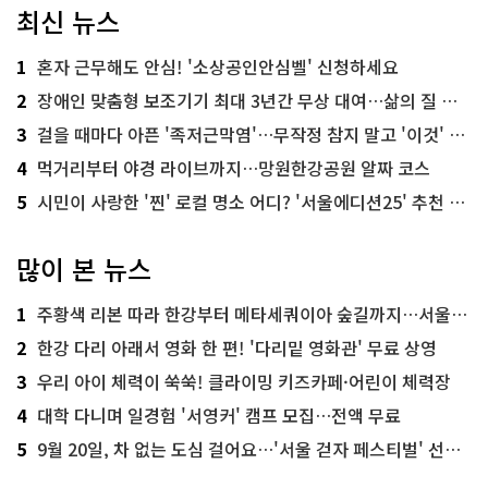
최신 뉴스
1
혼자 근무해도 안심! '소상공인안심벨' 신청하세요
2
장애인 맞춤형 보조기기 최대 3년간 무상 대여…삶의 질 높인다
3
걸을 때마다 아픈 '족저근막염'…무작정 참지 말고 '이것' 해보세요!
4
먹거리부터 야경 라이브까지…망원한강공원 알짜 코스
5
시민이 사랑한 '찐' 로컬 명소 어디? '서울에디션25' 추천 코스
많이 본 뉴스
1
주황색 리본 따라 한강부터 메타세쿼이아 숲길까지…서울둘레길 15코스
2
한강 다리 아래서 영화 한 편! '다리밑 영화관' 무료 상영
3
우리 아이 체력이 쑥쑥! 클라이밍 키즈카페·어린이 체력장
4
대학 다니며 일경험 '서영커' 캠프 모집…전액 무료
5
9월 20일, 차 없는 도심 걸어요…'서울 걷자 페스티벌' 선착순 5천명