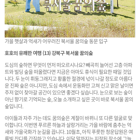
가을 햇살과 억새가 어우러진 북서울 꿈의숲 동문 입구
호호의 유쾌한 여행 (13) 강북구 북서울 꿈의숲
도심의 숲하면 무엇이 먼저 떠오르시나요? 빼곡히 늘어선 고층 아파
트와 빌딩 숲을 떠올렸다면 지금은 아마도 휴식이 필요한 때일 것입
니다. 두 눈이 휘둥그래지고 황홀한 절경에 넋이 나갈 정도로 아름다
운 진짜 숲은 아니지만, 도심 속에서 운동화만 고쳐 신고 맑은 날이면
주저 없이 찾아갈 공간이 있으면 좋겠다 싶습니다. 눈으로 보는 숲이
아닌 향기로 기억되는 숲, 오늘 소개하고 싶은 곳이 바로 북서울 꿈의
숲입니다.
아이들과 자주 가는 데도 꿈의숲은 계절이 바뀌니 또 다른 얼굴로 맞
이합니다. 이번엔 푸르른 하늘과 살랑거리는 가을 바람에 춤추는 억
새와 가을국화가 눈길을 끕니다. 10월초, 아직 푸릇한 청운답원은 여
름빛 잔디를 간직하고 있습니다. 이달 말까지는 지정된 장소에 그늘