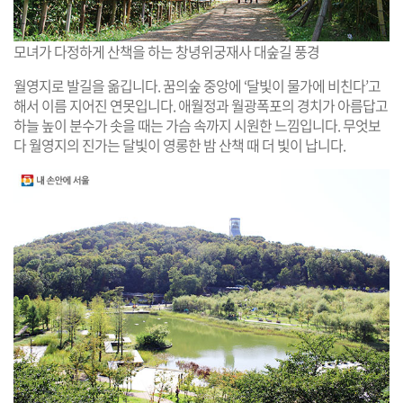
모녀가 다정하게 산책을 하는 창녕위궁재사 대숲길 풍경
월영지로 발길을 옮깁니다. 꿈의숲 중앙에 ‘달빛이 물가에 비친다’고
해서 이름 지어진 연못입니다. 애월정과 월광폭포의 경치가 아름답고
하늘 높이 분수가 솟을 때는 가슴 속까지 시원한 느낌입니다. 무엇보
다 월영지의 진가는 달빛이 영롱한 밤 산책 때 더 빛이 납니다.