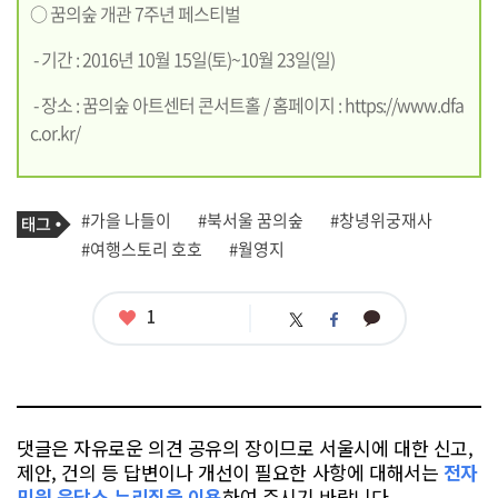
○ 꿈의숲 개관 7주년 페스티벌
- 기간 : 2016년 10월 15일(토)~10월 23일(일)
- 장소 : 꿈의숲 아트센터 콘서트홀 / 홈페이지 :
https://www.dfa
c.or.kr/
기
태
#가을 나들이
#북서울 꿈의숲
#창녕위궁재사
사
그
관
#여행스토리 호호
#월영지
련
태
그
좋
1
카
트
페
아
카
위
이
요
오
터
스
톡
북
댓글은 자유로운 의견 공유의 장이므로 서울시에 대한 신고,
제안, 건의 등 답변이나 개선이 필요한 사항에 대해서는
전자
민원 응답소 누리집을 이용
하여 주시기 바랍니다.