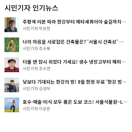
시민기자 인기뉴스
주황색 리본 따라 한강부터 메타세쿼이아 숲길까지…
서울둘레길 15코스
시민기자 박상현
나의 마음을 사로잡은 건축물은? '서울시 건축상' 수
상작 공개!
시민기자 조수봉
더울 땐 잠시 쉬었다 가세요! 생수 냉장고부터 해피소
·무더위쉼터까지
시민기자 조수연
낮보다 기대되는 한강의 밤! 8월 한정 무료 '한강 밤
핑' 예약은?
시민기자 김성무
호수·예술·미식 모두 품은 도보 코스! 서울식물원~LG
아트센터~마곡테라스거리
시민기자 이상돈