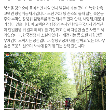
북서울 꿈의숲에 들어서면 제일 먼저 발길이 가는 곳이 아늑한 한옥
고택인 창녕위궁재사입니다. 조선 23대 왕 순조의 둘째 딸인 복온공
주와 부마인 창녕위 김병주를 위한 재사로 현재 안채, 사랑채, 대문채
가 남아 있습니다. 이 고택은 김병주의 손자인 항일우국지사 김석진
이 한일합병 뒤 일제의 작위를 거절하고 순국 자결한 슬픈 사연도 서
려있습니다. 한국전쟁 때 소실되었다가 재건되는 등 오랜 세월만큼
무게감이 느껴지는 공간입니다. 창녕위궁재사를 감싸고 있는 대나무
숲은 조용히 걸으며 사색에 잠기게 되는 산책 길입니다.