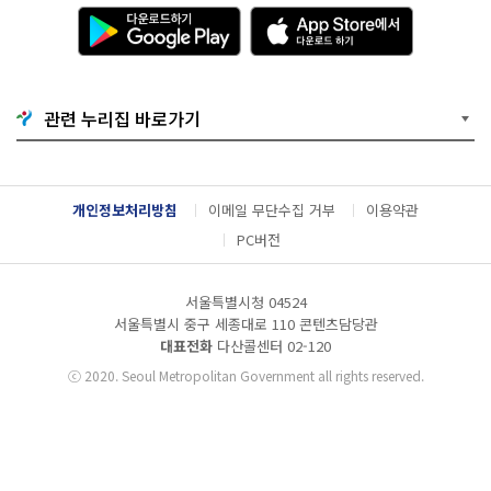
다
A
운
p
로
p
드
S
하
t
기
o
관련 누리집 바로가기
G
r
o
e
o
에
g
서
l
다
개인정보처리방침
이메일 무단수집 거부
이용약관
e
운
P
로
PC버전
l
드
a
하
y
기
서울특별시청 04524
서울특별시 중구 세종대로 110 콘텐츠담당관
대표전화
다산콜센터
02-120
ⓒ
2020. Seoul Metropolitan Government all rights reserved.