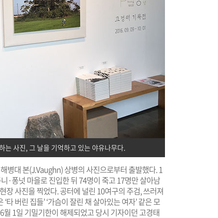
는 사진, 그 날을 기억하고 있는 야유나무다.
해병대 본(J.Vaughn) 상병의 사진으로부터 출발했다. 1
퐁니·퐁넛 마을로 진입한 뒤 74명이 죽고 17명만 살아남
현장 사진을 찍었다. 공터에 널린 10여구의 주검, 쓰러져
타 버린 집들’ ‘가슴이 잘린 채 살아있는 여자’ 같은 모
년 6월 1일 기밀기한이 해제되었고 당시 기자이던 고경태