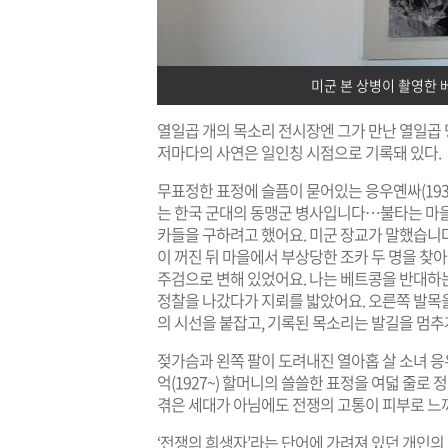
미군 본 상병이 촬영한 
열일곱 개의 목소리 전시장엔 그가 만난 열일곱 
저마다의 사연은 일인칭 시점으로 기록돼 있다.
무표정한 표정에 슬픔이 묻어있는 응우옌싸(1938
는 한국 군대의 동맹군 병사입니다…불타는 마을
카들을 구하려고 했어요. 미군 장교가 말했습니다
이 꺼진 뒤 마을에서 부상당한 조카 두 명을 찾
주검으로 변해 있었어요. 나는 베트콩을 반대하는
정찰을 나갔다가 지뢰를 밟았어요. 오른쪽 발목을
의 시선을 붙잡고, 기록된 목소리는 발길을 멈추
젖가슴과 왼쪽 팔이 도려내진 열아홉 살 소녀 응우옌
억(1927~) 할머니의 쓸쓸한 표정을 여덟 줄로
겪은 세대가 아님에도 전쟁의 고통이 피부로 느
‘전쟁의 희생자’라는 단어에 가려져 있던 개인