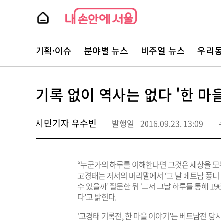
본
페
문
이
뉴
바
지
스
로
상
룸
가
단
뉴
기
으
스
로
기획·이슈
분야별 뉴스
비주얼 뉴스
우리동
주
이
요
동
서
비
스
기록 없이 역사는 없다 '한 마
바
로
가
기
시민기자 유수빈
발행일
2016.09.23. 13:09
“누군가의 하루를 이해한다면 그것은 세상을 모두
고경태는 저서의 머리말에서 ‘그 날 베트남 퐁니
수 있을까’ 질문한 뒤 ‘그저 그날 하루를 통해 
다’고 밝힌다.
‘고경태 기록전, 한 마을 이야기’는 베트남전 당