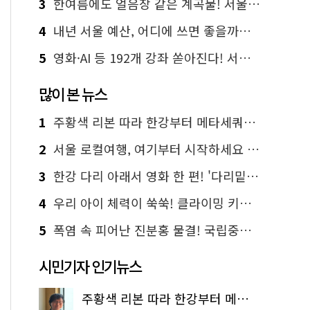
3
한여름에도 얼음장 같은 계곡물! 서울 '진관사 계곡'이 천국이네~
4
내년 서울 예산, 어디에 쓰면 좋을까요? 온라인 투표
5
영화·AI 등 192개 강좌 쏟아진다! 서울시민대학 선착순 신청
많이 본 뉴스
1
주황색 리본 따라 한강부터 메타세쿼이아 숲길까지…서울둘레길 15코스
2
서울 로컬여행, 여기부터 시작하세요 '서울에디션25'
3
한강 다리 아래서 영화 한 편! '다리밑 영화관' 무료 상영
4
우리 아이 체력이 쑥쑥! 클라이밍 키즈카페·어린이 체력장
5
폭염 속 피어난 진분홍 물결! 국립중앙박물관 배롱나무 명소
시민기자 인기뉴스
주황색 리본 따라 한강부터 메타세쿼이아 숲길까지…서울둘레길 15코스