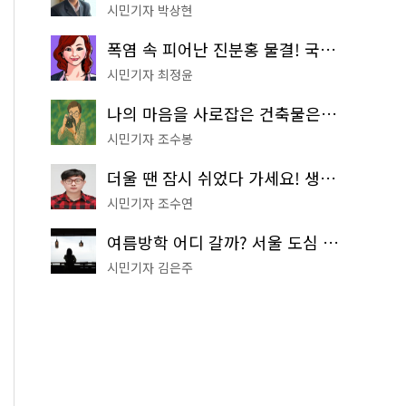
시민기자 박상현
폭염 속 피어난 진분홍 물결! 국립중앙박물관 배롱나무 명소
시민기자 최정윤
나의 마음을 사로잡은 건축물은? '서울시 건축상' 수상작 공개!
시민기자 조수봉
더울 땐 잠시 쉬었다 가세요! 생수 냉장고부터 해피소·무더위쉼터까지
시민기자 조수연
여름방학 어디 갈까? 서울 도심 무료 실내 여행 코스 추천
시민기자 김은주