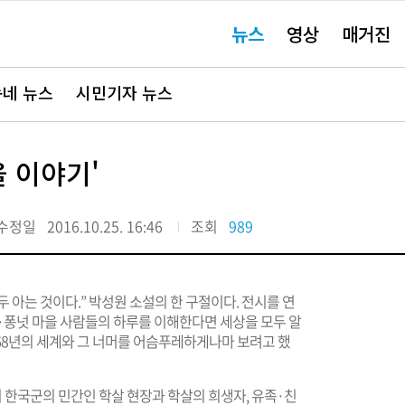
주
뉴스
영상
매거진
요
서
비
스
바
네 뉴스
시민기자 뉴스
로
가
기"
을 이야기'
수정일
2016.10.25. 16:46
조회
989
 아는 것이다.” 박성원 소설의 한 구절이다. 전시를 연
·퐁넛 마을 사람들의 하루를 이해한다면 세상을 모두 알
1968년의 세계와 그 너머를 어슴푸레하게나마 보려고 했
시 한국군의 민간인 학살 현장과 학살의 희생자, 유족·친