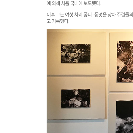
에 의해 처음 국내에 보도됐다.
이후 그는 여섯 차례 퐁니·퐁넛을 찾아 주검들
고 기록했다.