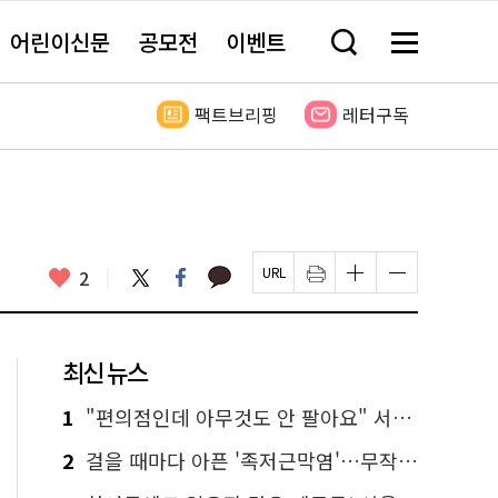
어린이신문
공모전
이벤트
검
메
색
뉴
창
전
열
체
팩트브리핑
레터구독
기
보
기
카
좋
트
페
2
페
인
글
글
카
위
이
아
이
쇄
자
자
오
터
스
요
지
하
크
크
톡
북
U
기
기
기
R
새
크
작
L
창
게
게
최신 뉴스
복
열
변
변
사
림
경
경
하
하
1
"편의점인데 아무것도 안 팔아요" 서울에서 가장 특별한 편의점의 정체
기
기
2
걸을 때마다 아픈 '족저근막염'…무작정 참지 말고 '이것' 해보세요!