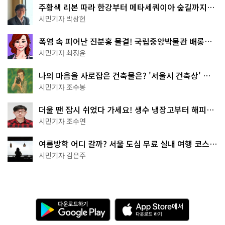
주황색 리본 따라 한강부터 메타세쿼이아 숲길까지…
서울둘레길 15코스
시민기자 박상현
폭염 속 피어난 진분홍 물결! 국립중앙박물관 배롱나
무 명소
시민기자 최정윤
나의 마음을 사로잡은 건축물은? '서울시 건축상' 수
상작 공개!
시민기자 조수봉
더울 땐 잠시 쉬었다 가세요! 생수 냉장고부터 해피소
·무더위쉼터까지
시민기자 조수연
여름방학 어디 갈까? 서울 도심 무료 실내 여행 코스
추천
시민기자 김은주
다
A
운
p
로
p