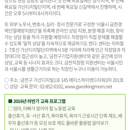
상으로 현장 상담도 실시한다. 첫 번째 목요일에는 삼각지역, 두 번째
목요일 가산디지털단지역, 네 번째 목요일 신길역에서 진행하며, 시
간은 오후 5시부터 8시까지이다.
또 외부 노무사, 변호사, 심리·정서 전문가로 구성한 ‘서울시 금천경
력단절예방지원단’을 위촉해 온라인 상담 지원, 분쟁 해결 지원, 찾아
가는 상담 등을 적극 지원할 예정이다. 직장맘이 직접 문제를 해결할
수 있도록 ‘밀착 상담’을 지속적으로 제공하기도 한다. 센터는 지하철
1·7호선 가산디지털단지역에서 5분 거리에 자리해 인근 직장맘과 직
장대디의 접근성이 높고, ‘금천구기업지원센터’와 같은 공간에 있어
상담, 교육 등 시너지 효과도 크다. 금천직장맘 지원센터는 서울시민
과 서울시를 생활근거지로 하는 직장인 누구나 이용이 가능하다.
○ 주소 : 금천구 가산디지털1로 145 에이스하이엔드타워3차 201호
○ 상담·교육 문의 : 02-852-0102,
www.gworkingmom.net
■ 2016년 하반기 교육 프로그램
○ 엄마, 아빠가 알아야 할 노동법 교육
출산휴가, 유·사산 휴가, 육아휴직, 육아기 근로시간 단축 제도, 배
우자 출산휴가 등 모성 보호 제도 올바른 활용법 알아보기
- 일시 : 10월 6일, 11월 3일