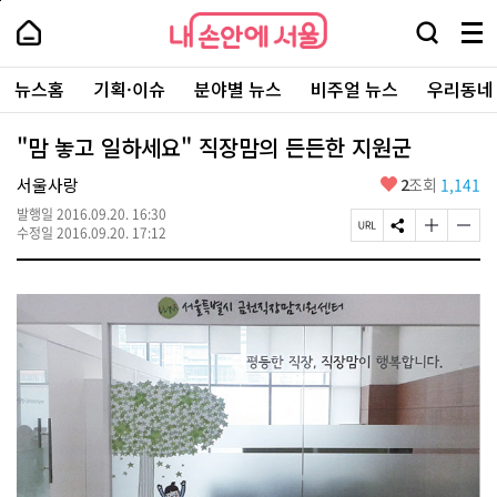
본
페
내
문
이
내
손
검
메
바
지
손
안
색
뉴
로
상
안
주
에
창
전
가
단
에
뉴스홈
기획·이슈
분야별 뉴스
비주얼 뉴스
우리동네
요
서
열
체
기
으
서
서
울
기
보
로
울
비
기
이
-
"맘 놓고 일하세요" 직장맘의 든든한 지원군
스
동
서
바
울
좋
서울사랑
2
조회
1,141
로
시
아
가
대
발행일
2016.09.20. 16:30
요
기
페
S
글
글
표
수정일
2016.09.20. 17:12
이
N
자
자
소
지
S
크
크
통
U
공
기
기
포
R
유
크
작
털
L
하
게
게
복
기
변
변
사
경
경
하
하
기
기