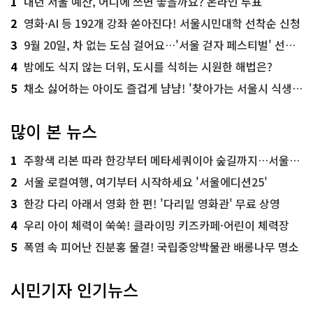
1
내년 서울 예산, 어디에 쓰면 좋을까요? 온라인 투표
2
영화·AI 등 192개 강좌 쏟아진다! 서울시민대학 선착순 신청
3
9월 20일, 차 없는 도심 걸어요…'서울 걷자 페스티벌' 선착순 5천명
4
밤에도 식지 않는 더위, 도시를 식히는 시원한 해법은?
5
채소 싫어하는 아이도 즐겁게 냠냠! '찾아가는 서울시 식생활 교육' 현장
많이 본 뉴스
1
주황색 리본 따라 한강부터 메타세쿼이아 숲길까지…서울둘레길 15코스
2
서울 로컬여행, 여기부터 시작하세요 '서울에디션25'
3
한강 다리 아래서 영화 한 편! '다리밑 영화관' 무료 상영
4
우리 아이 체력이 쑥쑥! 클라이밍 키즈카페·어린이 체력장
5
폭염 속 피어난 진분홍 물결! 국립중앙박물관 배롱나무 명소
시민기자 인기뉴스