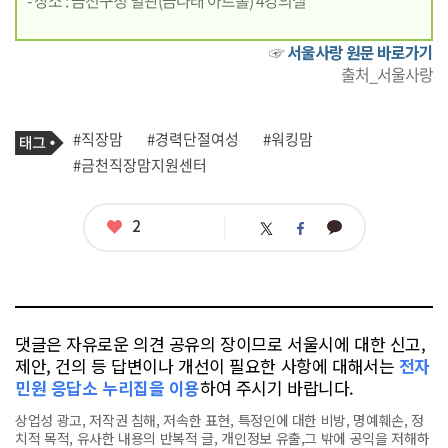
☞
서울사랑 원문 바로가기
출처_서울사랑
기
태
#직장맘
#경력단절여성
#워킹맘
사
그
관
#금천직장맘지원센터
련
태
그
좋
2
카
트
페
아
카
위
이
요
오
터
스
톡
북
댓글은 자유로운 의견 공유의 장이므로 서울시에 대한 신고,
제안, 건의 등 답변이나 개선이 필요한 사항에 대해서는
전자
민원 응답소 누리집을 이용
하여 주시기 바랍니다.
상업성 광고, 저작권 침해, 저속한 표현, 특정인에 대한 비방, 명예훼손, 정
치적 목적, 유사한 내용의 반복적 글, 개인정보 유출,그 밖에 공익을 저해하