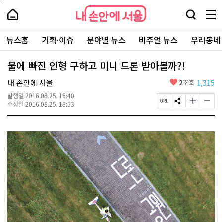
본
페
내
문
이
내
손
검
메
바
지
손
안
색
뉴
로
상
안
주
에
창
전
가
단
에
뉴스홈
기획·이슈
분야별 뉴스
비주얼 뉴스
우리동네
요
서
열
체
기
으
서
서
울
기
보
로
울
비
기
이
-
물에 빠진 인형 구하고 미니 드론 받아볼까?!
스
동
서
바
울
좋
내 손안에 서울
2
조회
1,315
로
시
아
가
대
발행일
2016.08.25. 16:40
요
기
페
S
글
글
표
수정일
2016.08.25. 18:53
이
N
자
자
소
지
S
크
크
통
U
공
기
기
포
R
유
크
작
털
L
하
게
게
복
기
변
변
사
경
경
하
하
기
기