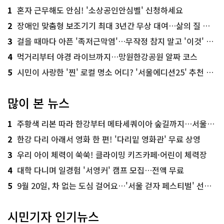
1
혼자 근무해도 안심! '소상공인안심벨' 신청하세요
2
장애인 맞춤형 보조기기 최대 3년간 무상 대여…삶의 질 높인다
3
걸을 때마다 아픈 '족저근막염'…무작정 참지 말고 '이것' 해보세요!
4
먹거리부터 야경 라이브까지…망원한강공원 알짜 코스
5
시민이 사랑한 '찐' 로컬 명소 어디? '서울에디션25' 추천 코스
많이 본 뉴스
1
주황색 리본 따라 한강부터 메타세쿼이아 숲길까지…서울둘레길 15코스
2
한강 다리 아래서 영화 한 편! '다리밑 영화관' 무료 상영
3
우리 아이 체력이 쑥쑥! 클라이밍 키즈카페·어린이 체력장
4
대학 다니며 일경험 '서영커' 캠프 모집…전액 무료
5
9월 20일, 차 없는 도심 걸어요…'서울 걷자 페스티벌' 선착순 5천명
시민기자 인기뉴스