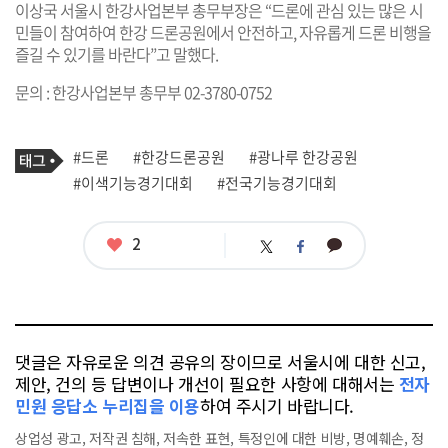
이상국 서울시 한강사업본부 총무부장은 “드론에 관심 있는 많은 시
민들이 참여하여 한강 드론공원에서 안전하고, 자유롭게 드론 비행을
즐길 수 있기를 바란다”고 말했다.
문의 : 한강사업본부 총무부 02-3780-0752
기
태
#드론
#한강드론공원
#광나루 한강공원
사
그
관
#이색기능경기대회
#전국기능경기대회
련
태
그
좋
2
카
트
페
아
카
위
이
요
오
터
스
톡
북
댓글은 자유로운 의견 공유의 장이므로 서울시에 대한 신고,
제안, 건의 등 답변이나 개선이 필요한 사항에 대해서는
전자
민원 응답소 누리집을 이용
하여 주시기 바랍니다.
상업성 광고, 저작권 침해, 저속한 표현, 특정인에 대한 비방, 명예훼손, 정