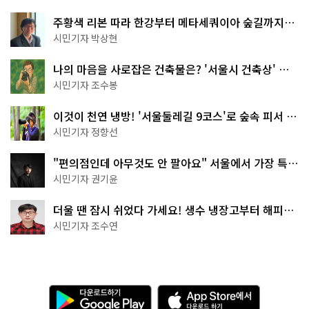
주황색 리본 따라 한강부터 메타세쿼이아 숲길까지…
서울둘레길 15코스
시민기자 박상현
나의 마음을 사로잡은 건축물은? '서울시 건축상' 수
상작 공개!
시민기자 조수봉
이것이 천연 냉방! '서울둘레길 9코스'로 숲속 피서 떠
나볼까
시민기자 정향선
"편의점인데 아무것도 안 팔아요" 서울에서 가장 특별
한 편의점의 정체
시민기자 권기윤
더울 땐 잠시 쉬었다 가세요! 생수 냉장고부터 해피소
·무더위쉼터까지
시민기자 조수연
다
A
운
p