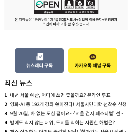
본 저작물은 "공공누리"
제4유형:출처표시+상업적 이용금지+변경금지
조건에 따라 이용 할 수 있습니다.
최신 뉴스
1
내년 서울 예산, 어디에 쓰면 좋을까요? 온라인 투표
2
영화·AI 등 192개 강좌 쏟아진다! 서울시민대학 선착순 신청
3
9월 20일, 차 없는 도심 걸어요…'서울 걷자 페스티벌' 선착순 5천명
4
밤에도 식지 않는 더위, 도시를 식히는 시원한 해법은?
5
채소 싫어하는 아이도 즐겁게 냠냠! '찾아가는 서울시 식생활 교육' 현장