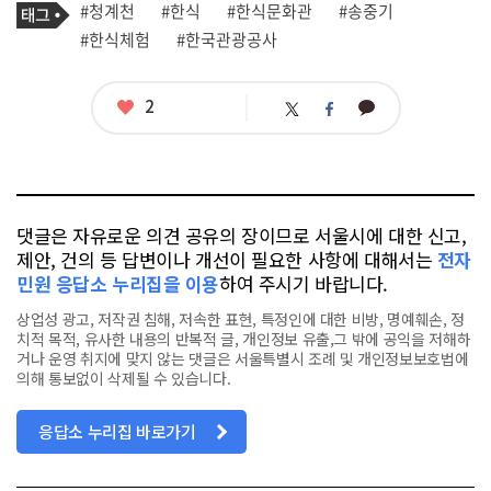
태
#청계천
#한식
#한식문화관
#송중기
사
그
관
#한식체험
#한국관광공사
련
태
그
좋
2
카
트
페
아
카
위
이
요
오
터
스
톡
북
댓글은 자유로운 의견 공유의 장이므로 서울시에 대한 신고,
제안, 건의 등 답변이나 개선이 필요한 사항에 대해서는
전자
민원 응답소 누리집을 이용
하여 주시기 바랍니다.
상업성 광고, 저작권 침해, 저속한 표현, 특정인에 대한 비방, 명예훼손, 정
치적 목적, 유사한 내용의 반복적 글, 개인정보 유출,그 밖에 공익을 저해하
거나 운영 취지에 맞지 않는 댓글은 서울특별시 조례 및 개인정보보호법에
의해 통보없이 삭제될 수 있습니다.
응답소 누리집 바로가기