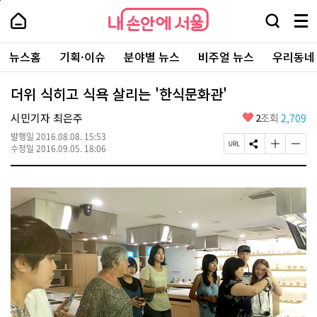
본
페
내
문
이
내
손
검
메
바
지
손
안
색
뉴
로
상
안
주
에
창
전
가
단
에
뉴스홈
기획·이슈
분야별 뉴스
비주얼 뉴스
우리동네
요
서
열
체
기
으
서
서
울
기
보
로
울
비
기
이
-
더위 식히고 식욕 살리는 '한식문화관'
스
동
서
바
울
좋
시민기자 최은주
2
조회
2,709
로
시
아
가
대
발행일
2016.08.08. 15:53
요
기
페
S
글
글
표
수정일
2016.09.05. 18:06
이
N
자
자
소
지
S
크
크
통
U
공
기
기
포
R
유
크
작
털
L
하
게
게
복
기
변
변
사
경
경
하
하
기
기