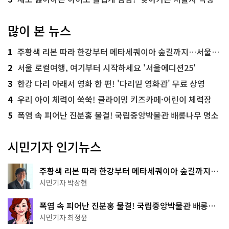
많이 본 뉴스
1
주황색 리본 따라 한강부터 메타세쿼이아 숲길까지…서울둘레길 15코스
2
서울 로컬여행, 여기부터 시작하세요 '서울에디션25'
3
한강 다리 아래서 영화 한 편! '다리밑 영화관' 무료 상영
4
우리 아이 체력이 쑥쑥! 클라이밍 키즈카페·어린이 체력장
5
폭염 속 피어난 진분홍 물결! 국립중앙박물관 배롱나무 명소
시민기자 인기뉴스
주황색 리본 따라 한강부터 메타세쿼이아 숲길까지…
서울둘레길 15코스
시민기자 박상현
폭염 속 피어난 진분홍 물결! 국립중앙박물관 배롱나
무 명소
시민기자 최정윤