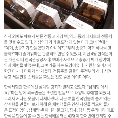
식사 외에도 예쁘게 만든 전통 과자와 떡, 약과 등의 디저트와 전통차
를 맛볼 수도 있다. 개성약과가 개별포장 돼 있는 다과 코너 앞에선
“이거, 송중기가 만들었던 거 아니야?”, “우리 송중기 약과 하나씩 맛
볼까?”하며 즐거워하는 관광객도 만날 수 있었다. 지난 4월 한식문화
관 개관식 때 한국관광공사 홍보대사 자격으로 송중기 씨가 참여해
약과 체험을 했었는데, 그 얘기를 하는 모양이었다. 시원한 오미자차
한잔 마시니 더위가 싹 가셨다. 전통주를 곁들인 주전부리 하나 시켜
놓고 서울관광 스케줄을 짜보는 것도 좋은 아이디어다.
한식체험관 한쪽에선 삼계탕 강좌가 열리고 있었다. “삼계탕 아시
죠?”하는 말에 외국인들은 또렷한 발음으로 ‘태양의 후예’를 외쳤다.
그러자 커다란 웃음이 터져나왔다. 더운 여름 한국인들이 즐겨 먹는
삼계탕을 만들어 보기 위해 온 체험객들은 연신 사진을 찍으면 즐거
운 표정이었다. 삼계탕 뿐 아니라 불고기, 잡채, 김치 등 우리나라 대표
한식을 만들어 볼 수 있는 한식배움터는 40명이 한꺼번에 요리할 수