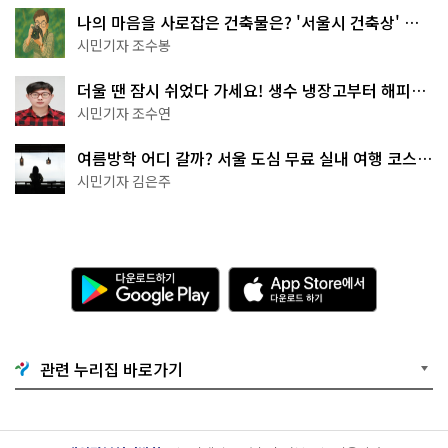
나의 마음을 사로잡은 건축물은? '서울시 건축상' 수
상작 공개!
시민기자 조수봉
더울 땐 잠시 쉬었다 가세요! 생수 냉장고부터 해피소
·무더위쉼터까지
시민기자 조수연
여름방학 어디 갈까? 서울 도심 무료 실내 여행 코스
추천
시민기자 김은주
다
A
운
p
로
p
드
S
하
t
기
o
관련 누리집 바로가기
G
r
o
e
o
에
g
서
l
다