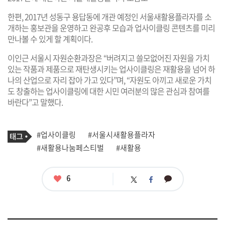
한편, 2017년 성동구 용답동에 개관 예정인 서울새활용플라자를 소
개하는 홍보관을 운영하고 완공후 모습과 업사이클링 콘텐츠를 미리
만나볼 수 있게 할 계획이다.
이인근 서울시 자원순환과장은 “버려지고 쓸모없어진 자원을 가치
있는 작품과 제품으로 재탄생시키는 업사이클링은 재활용을 넘어 하
나의 산업으로 자리 잡아 가고 있다”며, “자원도 아끼고 새로운 가치
도 창출하는 업사이클링에 대한 시민 여러분의 많은 관심과 참여를
바란다”고 말했다.
기
태
#업사이클링
#서울시새활용플라자
사
그
관
#새활용나눔페스티벌
#새활용
련
태
그
좋
6
카
트
페
아
카
위
이
요
오
터
스
톡
북