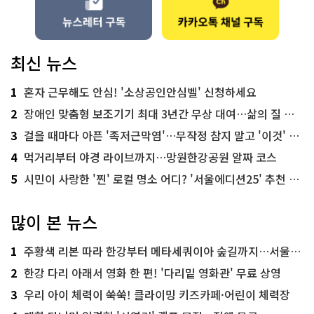
최신 뉴스
1
혼자 근무해도 안심! '소상공인안심벨' 신청하세요
2
장애인 맞춤형 보조기기 최대 3년간 무상 대여…삶의 질 높인다
3
걸을 때마다 아픈 '족저근막염'…무작정 참지 말고 '이것' 해보세요!
4
먹거리부터 야경 라이브까지…망원한강공원 알짜 코스
5
시민이 사랑한 '찐' 로컬 명소 어디? '서울에디션25' 추천 코스
많이 본 뉴스
1
주황색 리본 따라 한강부터 메타세쿼이아 숲길까지…서울둘레길 15코스
2
한강 다리 아래서 영화 한 편! '다리밑 영화관' 무료 상영
3
우리 아이 체력이 쑥쑥! 클라이밍 키즈카페·어린이 체력장