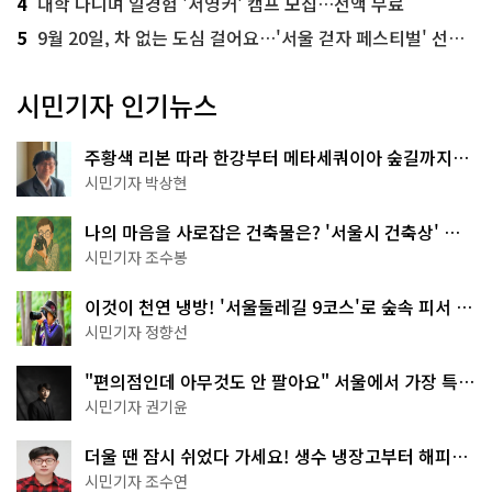
4
대학 다니며 일경험 '서영커' 캠프 모집…전액 무료
5
9월 20일, 차 없는 도심 걸어요…'서울 걷자 페스티벌' 선착순 5천명
시민기자 인기뉴스
주황색 리본 따라 한강부터 메타세쿼이아 숲길까지…
서울둘레길 15코스
시민기자 박상현
나의 마음을 사로잡은 건축물은? '서울시 건축상' 수
상작 공개!
시민기자 조수봉
이것이 천연 냉방! '서울둘레길 9코스'로 숲속 피서 떠
나볼까
시민기자 정향선
"편의점인데 아무것도 안 팔아요" 서울에서 가장 특별
한 편의점의 정체
시민기자 권기윤
더울 땐 잠시 쉬었다 가세요! 생수 냉장고부터 해피소
·무더위쉼터까지
시민기자 조수연