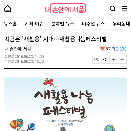
본
페
내
문
이
내
손
검
메
바
지
손
안
색
뉴
로
상
안
주
에
창
전
가
단
에
뉴스홈
기획·이슈
분야별 뉴스
비주얼 뉴스
우리동네
요
서
열
체
기
으
서
서
울
기
보
로
울
비
기
이
-
지금은 '새활용' 시대…새활용나눔페스티벌
스
동
서
바
울
좋
내 손안에 서울
6
조회
2,330
로
시
아
가
대
발행일
2016.06.23. 14:00
요
기
페
S
글
글
표
수정일
2016.06.23. 18:20
이
N
자
자
소
지
S
크
크
통
U
공
기
기
포
R
유
크
작
털
L
하
게
게
복
기
변
변
사
경
경
하
하
기
기