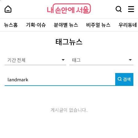
본
페
내
문
이
내
손
검
메
바
지
손
안
색
뉴
로
상
안
주
에
창
전
가
단
에
뉴스홈
기획·이슈
분야별 뉴스
비주얼 뉴스
우리동네
요
서
열
체
기
으
서
서
울
기
보
로
울
비
기
이
-
태그뉴스
스
동
서
바
울
로
시
가
대
기간 전체
기
표
소
통
검색
포
털
게시글이 없습니다.