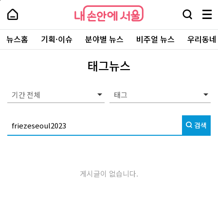
본
페
내
문
이
내
손
검
메
바
지
손
안
색
뉴
로
상
안
주
에
창
전
가
단
에
뉴스홈
기획·이슈
분야별 뉴스
비주얼 뉴스
우리동네
요
서
열
체
기
으
서
서
울
기
보
로
울
비
기
이
-
태그뉴스
스
동
서
바
울
로
시
가
대
기간 전체
기
표
소
통
검색
포
털
게시글이 없습니다.