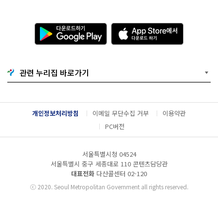
다
A
운
p
로
p
드
S
하
t
기
o
관련 누리집 바로가기
G
r
o
e
o
에
g
서
l
다
개인정보처리방침
이메일 무단수집 거부
이용약관
e
운
P
로
PC버전
l
드
a
하
y
기
서울특별시청 04524
서울특별시 중구 세종대로 110 콘텐츠담당관
대표전화
다산콜센터
02-120
ⓒ
2020. Seoul Metropolitan Government all rights reserved.