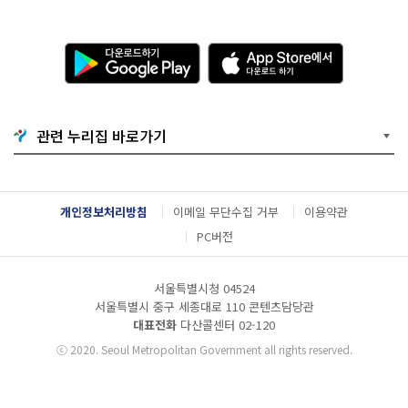
다
A
운
p
로
p
드
S
하
t
기
o
관련 누리집 바로가기
G
r
o
e
o
에
g
서
l
다
개인정보처리방침
이메일 무단수집 거부
이용약관
e
운
P
로
PC버전
l
드
a
하
y
기
서울특별시청 04524
서울특별시 중구 세종대로 110 콘텐츠담당관
대표전화
다산콜센터
02-120
ⓒ
2020. Seoul Metropolitan Government all rights reserved.