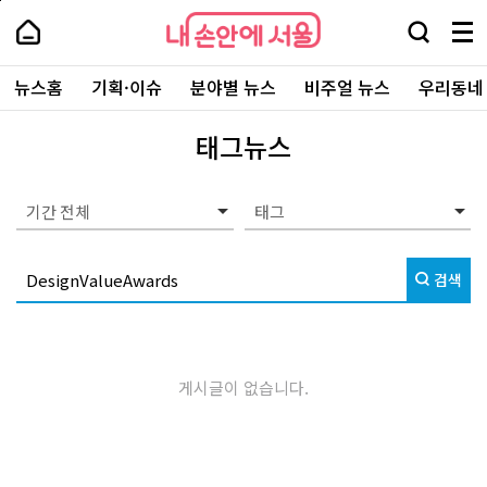
본
페
내
문
이
내
손
검
메
바
지
손
안
색
뉴
로
상
안
주
에
창
전
가
단
에
뉴스홈
기획·이슈
분야별 뉴스
비주얼 뉴스
우리동네
요
서
열
체
기
으
서
서
울
기
보
로
울
비
기
이
-
태그뉴스
스
동
서
바
울
로
시
가
대
기간 전체
기
표
소
통
검색
포
털
게시글이 없습니다.